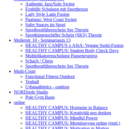
Authentic Jazz/Solo Swing
Ersthilfe Schulung mit Sportbezug
Lady Style Latin Fusion
Paartanz: West Coast Swing
Safer Spaces im Sport
Sportbootführerschein See Theorie
Sportküstenschiffer Schein (SKS) Theorie
Mollerstr. 10 - Seminarraum 13
HEALTHY CAMPUS x AStA: Vegane Sushi-Fusion
HEALTHY CAMPUS: Student Body Check Days
Multiplikatorenschulung Pausenexpress
Schach / Chess
Sportbootführerschein See Theorie
Multi-Court
Functional Fitness Outdoor
Teqball
Urbanathletics - outdoor
NORDpole Studio
Pole Gym Basis
online
HEALTHY CAMPUS: Hormone in Balance
HEALTHY CAMPUS: Kreativität neu denken
HEALTHY CAMPUS: Mindful Power
HEALTHY CAMPUS: Morningyoga online (engl.)
HEALTHY CAMPUS: Motivation in Motion