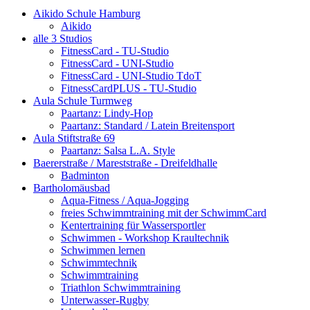
Aikido Schule Hamburg
Aikido
alle 3 Studios
FitnessCard - TU-Studio
FitnessCard - UNI-Studio
FitnessCard - UNI-Studio TdoT
FitnessCardPLUS - TU-Studio
Aula Schule Turmweg
Paartanz: Lindy-Hop
Paartanz: Standard / Latein Breitensport
Aula Stiftstraße 69
Paartanz: Salsa L.A. Style
Baererstraße / Mareststraße - Dreifeldhalle
Badminton
Bartholomäusbad
Aqua-Fitness / Aqua-Jogging
freies Schwimmtraining mit der SchwimmCard
Kentertraining für Wassersportler
Schwimmen - Workshop Kraultechnik
Schwimmen lernen
Schwimmtechnik
Schwimmtraining
Triathlon Schwimmtraining
Unterwasser-Rugby