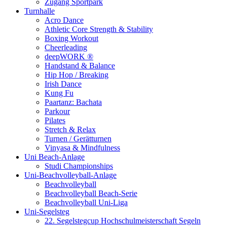
Zugang Sportpark
Turnhalle
Acro Dance
Athletic Core Strength & Stability
Boxing Workout
Cheerleading
deepWORK ®
Handstand & Balance
Hip Hop / Breaking
Irish Dance
Kung Fu
Paartanz: Bachata
Parkour
Pilates
Stretch & Relax
Turnen / Gerätturnen
Vinyasa & Mindfulness
Uni Beach-Anlage
Studi Championships
Uni-Beachvolleyball-Anlage
Beachvolleyball
Beachvolleyball Beach-Serie
Beachvolleyball Uni-Liga
Uni-Segelsteg
22. Segelstegcup Hochschulmeisterschaft Segeln