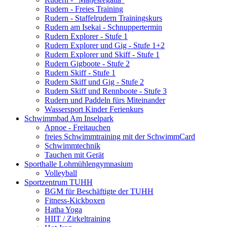
Rudern - Freies Training
Rudern - Staffelrudern Trainingskurs
Rudern am Isekai - Schnuppertermin
Rudern Explorer - Stufe 1
Rudern Explorer und Gig - Stufe 1+2
Rudern Explorer und Skiff - Stufe 1
Rudern Gigboote - Stufe 2
Rudern Skiff - Stufe 1
Rudern Skiff und Gig - Stufe 2
Rudern Skiff und Rennboote - Stufe 3
Rudern und Paddeln fürs Miteinander
Wassersport Kinder Ferienkurs
Schwimmbad Am Inselpark
Apnoe - Freitauchen
freies Schwimmtraining mit der SchwimmCard
Schwimmtechnik
Tauchen mit Gerät
Sporthalle Lohmühlengymnasium
Volleyball
Sportzentrum TUHH
BGM für Beschäftigte der TUHH
Fitness-Kickboxen
Hatha Yoga
HIIT / Zirkeltraining