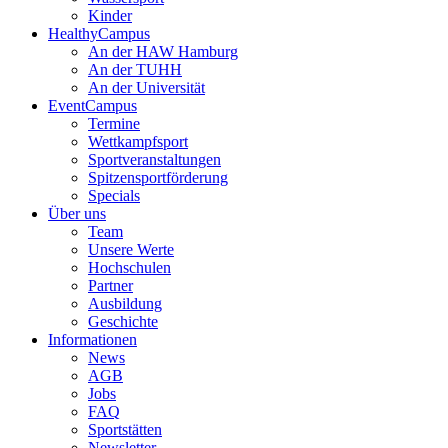
Kinder
HealthyCampus
An der HAW Hamburg
An der TUHH
An der Universität
EventCampus
Termine
Wettkampfsport
Sportveranstaltungen
Spitzensportförderung
Specials
Über uns
Team
Unsere Werte
Hochschulen
Partner
Ausbildung
Geschichte
Informationen
News
AGB
Jobs
FAQ
Sportstätten
Newsletter