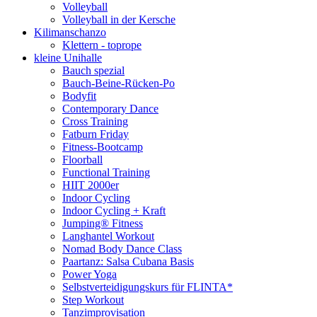
Volleyball
Volleyball in der Kersche
Kilimanschanzo
Klettern - toprope
kleine Unihalle
Bauch spezial
Bauch-Beine-Rücken-Po
Bodyfit
Contemporary Dance
Cross Training
Fatburn Friday
Fitness-Bootcamp
Floorball
Functional Training
HIIT 2000er
Indoor Cycling
Indoor Cycling + Kraft
Jumping® Fitness
Langhantel Workout
Nomad Body Dance Class
Paartanz: Salsa Cubana Basis
Power Yoga
Selbstverteidigungskurs für FLINTA*
Step Workout
Tanzimprovisation