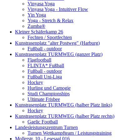
Vinyasa Yoga
Vinyasa Yoga - Intuitiver Flow
Yin Yoga
Yoga - Stretch & Relax
Zumba®
Kleiner Schäferkamp 26
Fechten / Sportfechten
Kunstrasenplatz "alter Postweg" (Harburg)
Fußball - outdoor
Kunstrasenplatz TURMWEG (ganzer Platz)
Flagfootball
FLINTA* Fußball
Fußball - outdoor
Fußball Uni-Liga
Hockey
Hurling und Camogie
Studi Championships
Ultimate Frisbee
Kunstrasenplatz TURMWEG (halber Platz links)
Hockey
Kunstrasenplatz TURMWEG (halber Platz rechts)
Gaelic Football
Landesleistungszentrum Turnen
Turnen Wettkampfteam / Leistungstraining
Mollerstr. 10 - Lesesaal 016