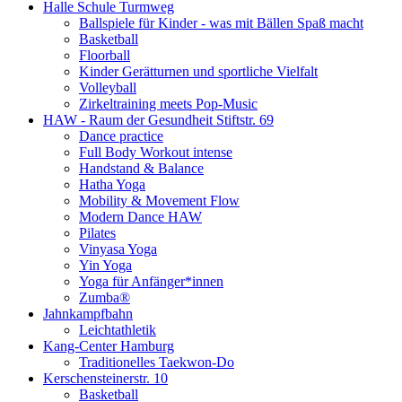
Halle Schule Turmweg
Ballspiele für Kinder - was mit Bällen Spaß macht
Basketball
Floorball
Kinder Gerätturnen und sportliche Vielfalt
Volleyball
Zirkeltraining meets Pop-Music
HAW - Raum der Gesundheit Stiftstr. 69
Dance practice
Full Body Workout intense
Handstand & Balance
Hatha Yoga
Mobility & Movement Flow
Modern Dance HAW
Pilates
Vinyasa Yoga
Yin Yoga
Yoga für Anfänger*innen
Zumba®
Jahnkampfbahn
Leichtathletik
Kang-Center Hamburg
Traditionelles Taekwon-Do
Kerschensteinerstr. 10
Basketball