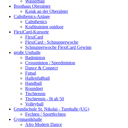
Wasserball
Boothaus Oberalster
Kajak an der Oberalster
Calisthenics-Anlage
Calisthenics
Krafttraining outdoor
FlexiCard-Kursorte
FlexiCard
FlexiCard - Schnupperwoche
Schnupperwoche FlexiCard Gewinn
große Unihalle
Badminton
Crossminton / Speedminton
Dance & Connect
Futsal
Hallenfußball
Handball
Roundnet
Tischtennis
Tischtennis - fit ab 50
Volleyball
Grundschule St. Nikolai - Turnhalle (UG)
Fechten / Sportfechten
Gymnastikhalle
Afro Modern Dance