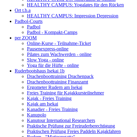
HEALTHY CAMPUS: Yogalates für den Rücken
Ort t.b.a
HEALTHY CAMPUS: Impression Depression
Padbol-Courts
Padbol
Padbol - Kompakt-Camps
per ZOOM
Online-Kurse - Teilnahme-Ticket
Pausenexpress-online
Pilates zum Wachwerden - online
Slow Yoga - online
Yoga für die Hüfte - online
Ruderbootshaus Isekai 1b
Drachenboottraining Drachenpack
Drachenboottraining Finanzamt
Ergometer Rudern am Isekai
Freies Training für Kajakkursteilnehmer
Kajak - Freies Training
Kajak am Isekai
Kanadier - Freies Training
Kanupolo
Kanutour International Researchers
Praktische Prüfung zur Freiruderberechtigung
Praktischen Prüfung Freies Paddeln Kajakfahren
Rudern - "Matjesregatta"