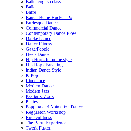
Ballet english class
Ballett
Barre
Bauch-Beine-Rücken-Po
Burlesque Dance
Commercial Dance
Contemporary Dance Flow
Dabke Dance
Dance Fitness
Gaga/People
Heels Dance
Hip Hop - feminine style
Hip Hop / Breaking
Indian Dance Style
K-Pop
Linedance
Modern Dance
Modern Jazz
Paartanz: Zouk
Pilates
Popping and Animation Dance
Reggaeton Workshop
Rückenfitness
The Barre Experience
Twerk Fusion