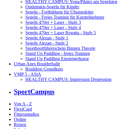
HEALTHY CAMPUS: Yoga/Pilates am Segelsteg
Optimisten-Segeln für Kinder
Segeln - Fortbildung für Übungsleiter
Segeln - Freies Training für Kursteilnehmer
Segeln 470er + Laser - Stufe 3
Segeln 470er + Laser - Stufe 4
Segeln 470er + Laser Regatta - Stufe 5
Segeln Alezan - Stufe 1
Segeln Alezan - Stufe 2
Sportbootführerschein Binnen Theorie
Stand Up Paddling - freies Training
Stand Up Paddling Einsteigerkurse
Urban Apes Boulderhalle
Bouldern Grundkurs
VMP 5 - AStA
HEALTHY CAMPUS: Impression Depression
SportCampus
Von A - Z
FlexiCard
Fitnessstudios
Online
Reisen