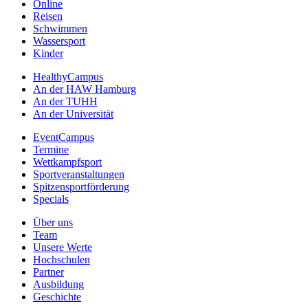
Online
Reisen
Schwimmen
Wassersport
Kinder
HealthyCampus
An der HAW Hamburg
An der TUHH
An der Universität
EventCampus
Termine
Wettkampfsport
Sportveranstaltungen
Spitzensportförderung
Specials
Über uns
Team
Unsere Werte
Hochschulen
Partner
Ausbildung
Geschichte