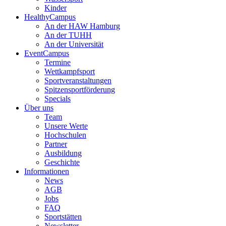
Kinder
HealthyCampus
An der HAW Hamburg
An der TUHH
An der Universität
EventCampus
Termine
Wettkampfsport
Sportveranstaltungen
Spitzensportförderung
Specials
Über uns
Team
Unsere Werte
Hochschulen
Partner
Ausbildung
Geschichte
Informationen
News
AGB
Jobs
FAQ
Sportstätten
Newsletter