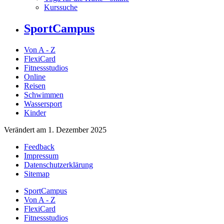
Kurssuche
SportCampus
Von A - Z
FlexiCard
Fitnessstudios
Online
Reisen
Schwimmen
Wassersport
Kinder
Verändert am 1. Dezember 2025
Feedback
Impressum
Datenschutzerklärung
Sitemap
SportCampus
Von A - Z
FlexiCard
Fitnessstudios