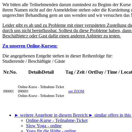
Wir bitten alle Teilnehmenden darum zumindest zu Beginn der Kurse 
ihrem Namen nicht auf der Anmeldeliste stehen oder die Kursleitung 
ungerechter Behandlung gern an uns wenden und wir versuchen das M
Leider gibt es ab und zu Probleme mit einer verspäteten Zustellung
durch uns nicht beeinflussbar. Solltest du diese Probleme haben, da
Beschäftigte:r oder Gast dafür einen anderen Anbieter zu testen.
Zu unseren Online-Kursen:
Die angegebenen Entgelte stehen in dieser Reihenfolge für:
Studierende / Beschäftigte / Gäste
Nr.
No.
Details
Detail
Tag / Zeit / Ort
Day / Time / Loca
Online-Kurse - Teilnahme-Ticket
090001
090001
per ZOOM
Online-Kurse - Teilnahme-Ticket
► weitere Angebote in diesem Bereich:
► similar offers in this
Online-Kurse - Teilnahme-Ticket
Slow Yoga - online
Yoga für die Hüfte - online