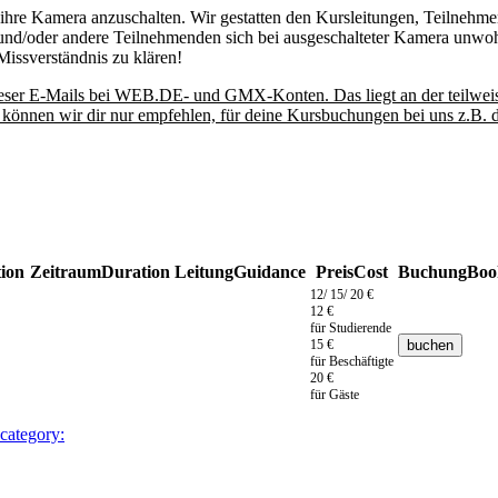
ihre Kamera anzuschalten. Wir gestatten den Kursleitungen, Teilnehme
und/oder andere Teilnehmenden sich bei ausgeschalteter Kamera unwohl
issverständnis zu klären!
 dieser E-Mails bei WEB.DE- und GMX-Konten. Das liegt an der teilwei
nn können wir dir nur empfehlen, für deine Kursbuchungen bei uns z.B
tion
Zeitraum
Duration
Leitung
Guidance
Preis
Cost
Buchung
Boo
12/ 15/ 20 €
12 €
für Studierende
15 €
für Beschäftigte
20 €
für Gäste
 category: