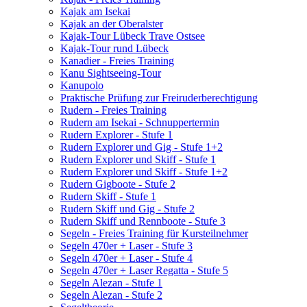
Kajak am Isekai
Kajak an der Oberalster
Kajak-Tour Lübeck Trave Ostsee
Kajak-Tour rund Lübeck
Kanadier - Freies Training
Kanu Sightseeing-Tour
Kanupolo
Praktische Prüfung zur Freiruderberechtigung
Rudern - Freies Training
Rudern am Isekai - Schnuppertermin
Rudern Explorer - Stufe 1
Rudern Explorer und Gig - Stufe 1+2
Rudern Explorer und Skiff - Stufe 1
Rudern Explorer und Skiff - Stufe 1+2
Rudern Gigboote - Stufe 2
Rudern Skiff - Stufe 1
Rudern Skiff und Gig - Stufe 2
Rudern Skiff und Rennboote - Stufe 3
Segeln - Freies Training für Kursteilnehmer
Segeln 470er + Laser - Stufe 3
Segeln 470er + Laser - Stufe 4
Segeln 470er + Laser Regatta - Stufe 5
Segeln Alezan - Stufe 1
Segeln Alezan - Stufe 2