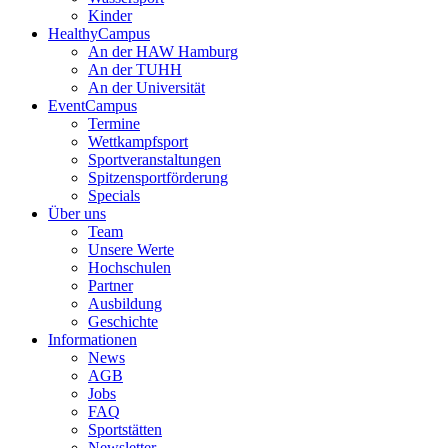
Kinder
HealthyCampus
An der HAW Hamburg
An der TUHH
An der Universität
EventCampus
Termine
Wettkampfsport
Sportveranstaltungen
Spitzensportförderung
Specials
Über uns
Team
Unsere Werte
Hochschulen
Partner
Ausbildung
Geschichte
Informationen
News
AGB
Jobs
FAQ
Sportstätten
Newsletter