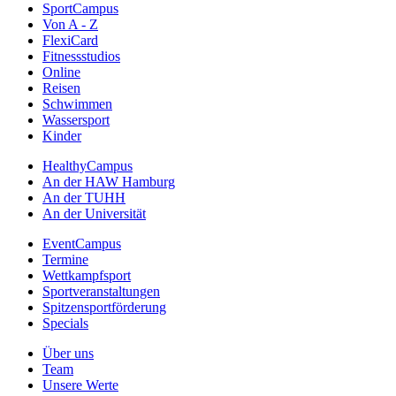
SportCampus
Von A - Z
FlexiCard
Fitnessstudios
Online
Reisen
Schwimmen
Wassersport
Kinder
HealthyCampus
An der HAW Hamburg
An der TUHH
An der Universität
EventCampus
Termine
Wettkampfsport
Sportveranstaltungen
Spitzensportförderung
Specials
Über uns
Team
Unsere Werte