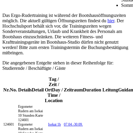
Somme
Das Ergo-Rudertraining ist während der Bootshausöffnungszeiten
möglich. Die aktuell gültigen Öffnungszeiten findest du
hier
. Der
Hochschulsport behält sich vor, die Trainingszeiten wegen
Sonderveranstaltungen, Urlaub und Krankheit des Personals am
Bootshaus einzuschränken. Die weiteren Fitness- und
Krafttrainingsgeräte im Bootshaus-Studio dürfen nicht genutzt
werden! Bitte zum ersten Trainingstermin die Buchungsbestätigung
mitbringen.
Die angegebenen Entgelte stehen in dieser Reihenfolge für:
Studierende / Beschäftigte / Gäste
Tag /
Zeit /
Nr.
No.
Details
Detail
Ort
Day /
Zeitraum
Duration
Leitung
Guidan
Time /
Location
Ergometer
Rudern am Isekai
10 Stunden-Karte
124601
124601
Ergometer
Isekai 1b
07.04.-
30.09.
Rudern am Isekai