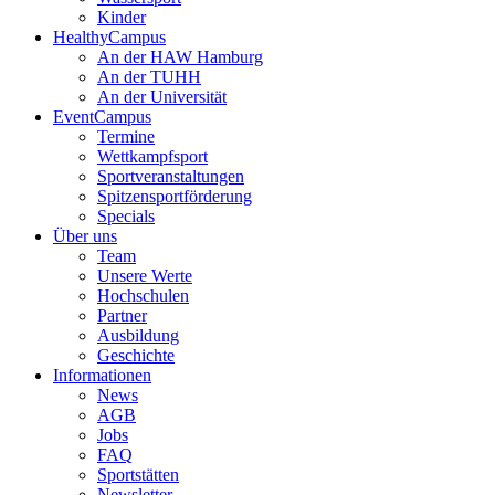
Kinder
HealthyCampus
An der HAW Hamburg
An der TUHH
An der Universität
EventCampus
Termine
Wettkampfsport
Sportveranstaltungen
Spitzensportförderung
Specials
Über uns
Team
Unsere Werte
Hochschulen
Partner
Ausbildung
Geschichte
Informationen
News
AGB
Jobs
FAQ
Sportstätten
Newsletter