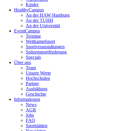
Kinder
HealthyCampus
An der HAW Hamburg
An der TUHH
An der Universität
EventCampus
Termine
Wettkampfsport
Sportveranstaltungen
Spitzensportförderung
Specials
Über uns
Team
Unsere Werte
Hochschulen
Partner
Ausbildung
Geschichte
Informationen
News
AGB
Jobs
FAQ
Sportstätten
Newsletter