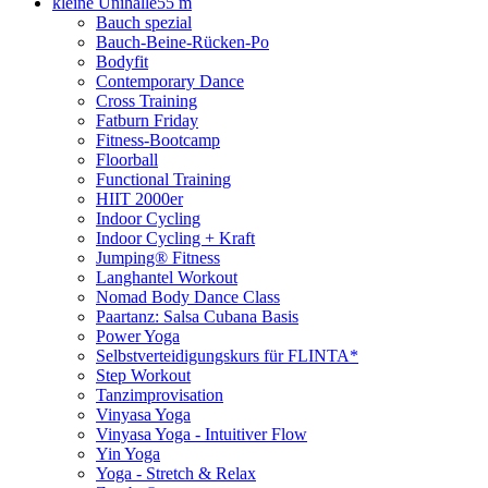
kleine Unihalle
55 m
Bauch spezial
Bauch-Beine-Rücken-Po
Bodyfit
Contemporary Dance
Cross Training
Fatburn Friday
Fitness-Bootcamp
Floorball
Functional Training
HIIT 2000er
Indoor Cycling
Indoor Cycling + Kraft
Jumping® Fitness
Langhantel Workout
Nomad Body Dance Class
Paartanz: Salsa Cubana Basis
Power Yoga
Selbstverteidigungskurs für FLINTA*
Step Workout
Tanzimprovisation
Vinyasa Yoga
Vinyasa Yoga - Intuitiver Flow
Yin Yoga
Yoga - Stretch & Relax