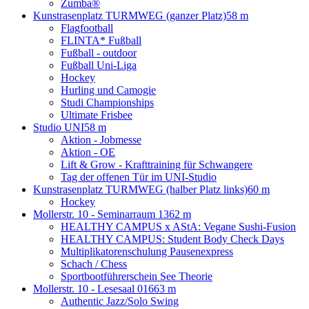
Zumba®
Kunstrasenplatz TURMWEG (ganzer Platz)
58 m
Flagfootball
FLINTA* Fußball
Fußball - outdoor
Fußball Uni-Liga
Hockey
Hurling und Camogie
Studi Championships
Ultimate Frisbee
Studio UNI
58 m
Aktion - Jobmesse
Aktion - OE
Lift & Grow - Krafttraining für Schwangere
Tag der offenen Tür im UNI-Studio
Kunstrasenplatz TURMWEG (halber Platz links)
60 m
Hockey
Mollerstr. 10 - Seminarraum 13
62 m
HEALTHY CAMPUS x AStA: Vegane Sushi-Fusion
HEALTHY CAMPUS: Student Body Check Days
Multiplikatorenschulung Pausenexpress
Schach / Chess
Sportbootführerschein See Theorie
Mollerstr. 10 - Lesesaal 016
63 m
Authentic Jazz/Solo Swing