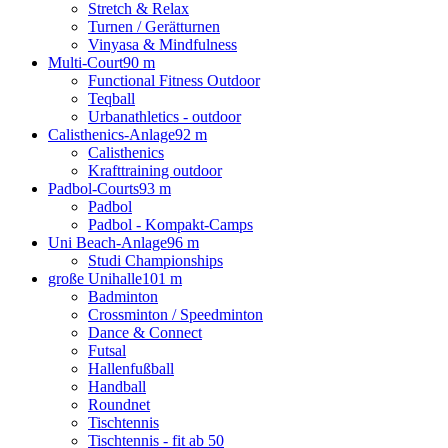
Stretch & Relax
Turnen / Gerätturnen
Vinyasa & Mindfulness
Multi-Court
90 m
Functional Fitness Outdoor
Teqball
Urbanathletics - outdoor
Calisthenics-Anlage
92 m
Calisthenics
Krafttraining outdoor
Padbol-Courts
93 m
Padbol
Padbol - Kompakt-Camps
Uni Beach-Anlage
96 m
Studi Championships
große Unihalle
101 m
Badminton
Crossminton / Speedminton
Dance & Connect
Futsal
Hallenfußball
Handball
Roundnet
Tischtennis
Tischtennis - fit ab 50