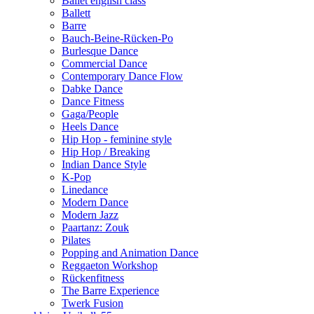
Ballet english class
Ballett
Barre
Bauch-Beine-Rücken-Po
Burlesque Dance
Commercial Dance
Contemporary Dance Flow
Dabke Dance
Dance Fitness
Gaga/People
Heels Dance
Hip Hop - feminine style
Hip Hop / Breaking
Indian Dance Style
K-Pop
Linedance
Modern Dance
Modern Jazz
Paartanz: Zouk
Pilates
Popping and Animation Dance
Reggaeton Workshop
Rückenfitness
The Barre Experience
Twerk Fusion