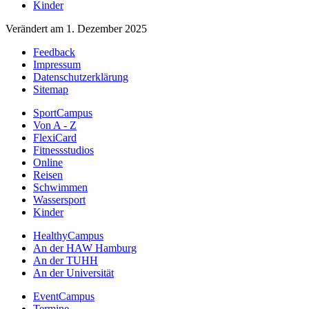
Kinder
Verändert am 1. Dezember 2025
Feedback
Impressum
Datenschutzerklärung
Sitemap
SportCampus
Von A - Z
FlexiCard
Fitnessstudios
Online
Reisen
Schwimmen
Wassersport
Kinder
HealthyCampus
An der HAW Hamburg
An der TUHH
An der Universität
EventCampus
Termine