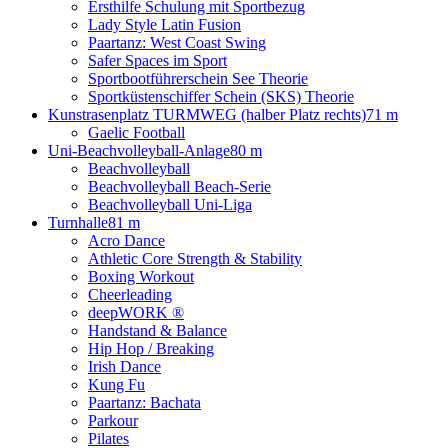
Ersthilfe Schulung mit Sportbezug
Lady Style Latin Fusion
Paartanz: West Coast Swing
Safer Spaces im Sport
Sportbootführerschein See Theorie
Sportküstenschiffer Schein (SKS) Theorie
Kunstrasenplatz TURMWEG (halber Platz rechts)
71 m
Gaelic Football
Uni-Beachvolleyball-Anlage
80 m
Beachvolleyball
Beachvolleyball Beach-Serie
Beachvolleyball Uni-Liga
Turnhalle
81 m
Acro Dance
Athletic Core Strength & Stability
Boxing Workout
Cheerleading
deepWORK ®
Handstand & Balance
Hip Hop / Breaking
Irish Dance
Kung Fu
Paartanz: Bachata
Parkour
Pilates