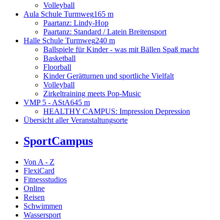
Volleyball
Aula Schule Turmweg
165 m
Paartanz: Lindy-Hop
Paartanz: Standard / Latein Breitensport
Halle Schule Turmweg
240 m
Ballspiele für Kinder - was mit Bällen Spaß macht
Basketball
Floorball
Kinder Gerätturnen und sportliche Vielfalt
Volleyball
Zirkeltraining meets Pop-Music
VMP 5 - AStA
645 m
HEALTHY CAMPUS: Impression Depression
Übersicht aller Veranstaltungsorte
SportCampus
Von A - Z
FlexiCard
Fitnessstudios
Online
Reisen
Schwimmen
Wassersport