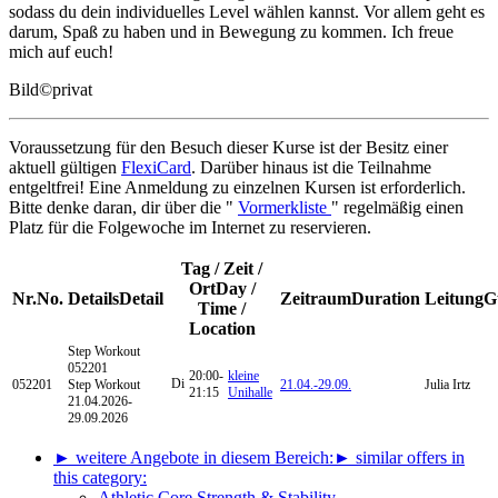
sodass du dein individuelles Level wählen kannst. Vor allem geht es
darum, Spaß zu haben und in Bewegung zu kommen. Ich freue
mich auf euch!
Bild
©
privat
Voraussetzung für den Besuch dieser Kurse ist der Besitz einer
aktuell gültigen
FlexiCard
. Darüber hinaus ist die Teilnahme
entgeltfrei! Eine Anmeldung zu einzelnen Kursen ist erforderlich.
Bitte denke daran, dir über die "
Vormerkliste
" regelmäßig einen
Platz für die Folgewoche im Internet zu reservieren.
Tag / Zeit /
Ort
Day /
Nr.
No.
Details
Detail
Zeitraum
Duration
Leitung
G
Time /
Location
Step Workout
052201
20:00-
kleine
Di
052201
Step Workout
21.04.-
29.09.
Julia Irtz
21:15
Unihalle
21.04.2026-
29.09.2026
► weitere Angebote in diesem Bereich:
► similar offers in
this category:
Athletic Core Strength & Stability