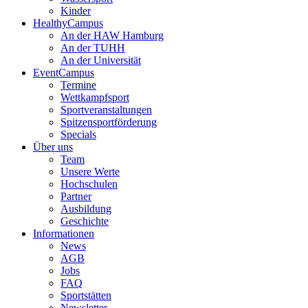
Kinder
HealthyCampus
An der HAW Hamburg
An der TUHH
An der Universität
EventCampus
Termine
Wettkampfsport
Sportveranstaltungen
Spitzensportförderung
Specials
Über uns
Team
Unsere Werte
Hochschulen
Partner
Ausbildung
Geschichte
Informationen
News
AGB
Jobs
FAQ
Sportstätten
Newsletter