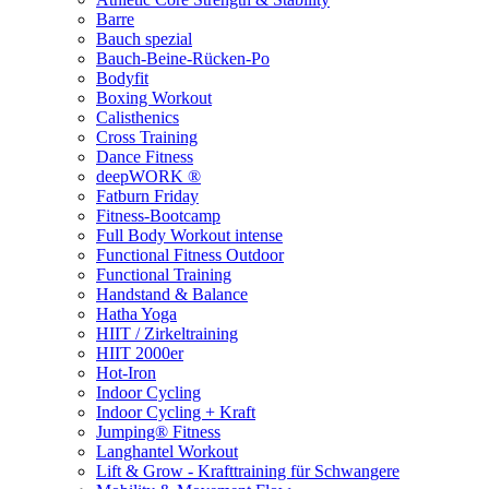
Barre
Bauch spezial
Bauch-Beine-Rücken-Po
Bodyfit
Boxing Workout
Calisthenics
Cross Training
Dance Fitness
deepWORK ®
Fatburn Friday
Fitness-Bootcamp
Full Body Workout intense
Functional Fitness Outdoor
Functional Training
Handstand & Balance
Hatha Yoga
HIIT / Zirkeltraining
HIIT 2000er
Hot-Iron
Indoor Cycling
Indoor Cycling + Kraft
Jumping® Fitness
Langhantel Workout
Lift & Grow - Krafttraining für Schwangere