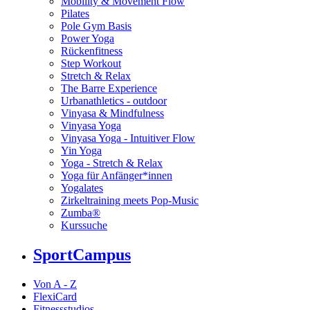
Mobility & Movement Flow
Pilates
Pole Gym Basis
Power Yoga
Rückenfitness
Step Workout
Stretch & Relax
The Barre Experience
Urbanathletics - outdoor
Vinyasa & Mindfulness
Vinyasa Yoga
Vinyasa Yoga - Intuitiver Flow
Yin Yoga
Yoga - Stretch & Relax
Yoga für Anfänger*innen
Yogalates
Zirkeltraining meets Pop-Music
Zumba®
Kurssuche
SportCampus
Von A - Z
FlexiCard
Fitnessstudios