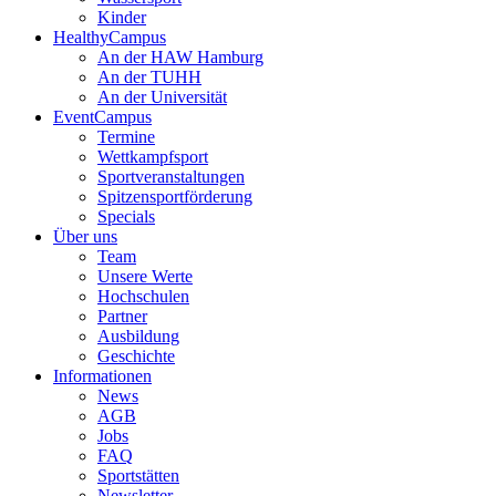
Kinder
HealthyCampus
An der HAW Hamburg
An der TUHH
An der Universität
EventCampus
Termine
Wettkampfsport
Sportveranstaltungen
Spitzensportförderung
Specials
Über uns
Team
Unsere Werte
Hochschulen
Partner
Ausbildung
Geschichte
Informationen
News
AGB
Jobs
FAQ
Sportstätten
Newsletter