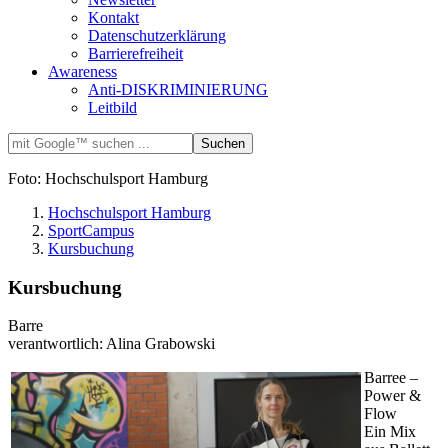
Kontakt
Datenschutzerklärung
Barrierefreiheit
Awareness
Anti-DISKRIMINIERUNG
Leitbild
Foto: Hochschulsport Hamburg
Hochschulsport Hamburg
SportCampus
Kursbuchung
Kursbuchung
Barre
verantwortlich: Alina Grabowski
Barree –
Power &
Flow
Ein Mix