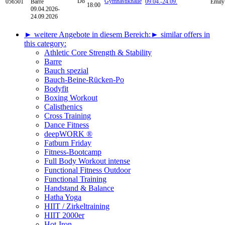
Do
Gymnastikhalle
056501
Barre
09.04.-
24.09.
Emily
18:00
09.04.2026-
24.09.2026
► weitere Angebote in diesem Bereich:
► similar offers in
this category:
Athletic Core Strength & Stability
Barre
Bauch spezial
Bauch-Beine-Rücken-Po
Bodyfit
Boxing Workout
Calisthenics
Cross Training
Dance Fitness
deepWORK ®
Fatburn Friday
Fitness-Bootcamp
Full Body Workout intense
Functional Fitness Outdoor
Functional Training
Handstand & Balance
Hatha Yoga
HIIT / Zirkeltraining
HIIT 2000er
Hot-Iron