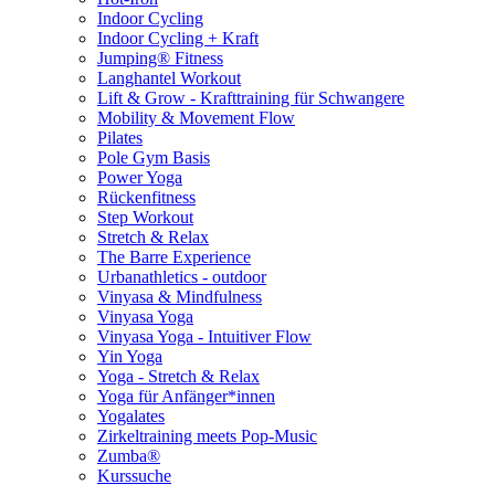
Indoor Cycling
Indoor Cycling + Kraft
Jumping® Fitness
Langhantel Workout
Lift & Grow - Krafttraining für Schwangere
Mobility & Movement Flow
Pilates
Pole Gym Basis
Power Yoga
Rückenfitness
Step Workout
Stretch & Relax
The Barre Experience
Urbanathletics - outdoor
Vinyasa & Mindfulness
Vinyasa Yoga
Vinyasa Yoga - Intuitiver Flow
Yin Yoga
Yoga - Stretch & Relax
Yoga für Anfänger*innen
Yogalates
Zirkeltraining meets Pop-Music
Zumba®
Kurssuche