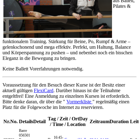
aus Ballett,
Pilates &
funktionalem Training. Stärkung für Beine, Po, Rumpf & Arme –
gelenkschonend und mega effektiv. Perfekt, um Haltung, Balance
und Körperspannung zu pushen – und nebenbei noch ein bisschen
Eleganz in die Bewegung zu bringen.
Keine Ballett Vorerfahrungen notwendig.
Voraussetzung für den Besuch dieser Kurse ist der Besitz einer
aktuell gültigen
FlexiCard
. Darüber hinaus ist die Teilnahme
entgeltfrei! Eine Anmeldung zu einzelnen Kursen ist erforderlich.
Bitte denke daran, dir über die "
Vormerkliste
" regelmäßig einen
Platz für die Folgewoche im Internet zu reservieren.
Tag / Zeit / Ort
Day
Nr.
No.
Details
Detail
Zeitraum
Duration
Lei
/ Time / Location
Barre
056501
16:45-