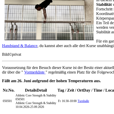
Stabilität
v
Fortschrit
Koordinati
Körperspan
Ein Teil d
werden ver
Stabilität 
Für ein ga
Handstand & Balance
, du kannst aber auch alle drei Kurse unabhäng
Bild
©
privat
Voraussetzung für den Besuch dieser Kurse ist der Besitz einer aktuel
dir über die "
Vormerkliste
" regelmäßig einen Platz für die Folgewoch
Fällt am 26. Juni aufgrund der hohen Temperaturen aus.
Nr.
No.
Details
Detail
Tag / Zeit / Ort
Day / Time / Loca
Athletic Core Strength & Stability
050501
050501
Fr
16:30-18:00
Turnhalle
Athletic Core Strength & Stability
10.04.2026-
25.09.2026