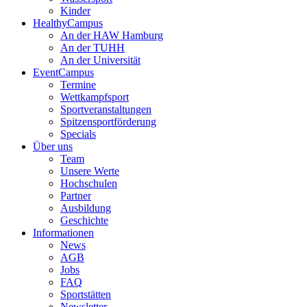
Kinder
HealthyCampus
An der HAW Hamburg
An der TUHH
An der Universität
EventCampus
Termine
Wettkampfsport
Sportveranstaltungen
Spitzensportförderung
Specials
Über uns
Team
Unsere Werte
Hochschulen
Partner
Ausbildung
Geschichte
Informationen
News
AGB
Jobs
FAQ
Sportstätten
Newsletter