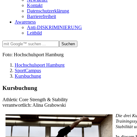
Kontakt
Datenschutzerklärung
Barrierefreiheit
Awareness
Anti-DISKRIMINIERUNG
Leitbild
Foto: Hochschulsport Hamburg
Hochschulsport Hamburg
SportCampus
Kursbuchung
Kursbuchung
Athletic Core Strength & Stability
verantwortlich: Alina Grabowski
Die drei K
Trainingss
Stabilität 
In diesem 