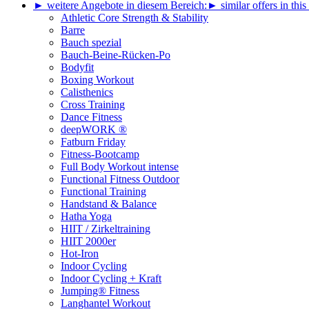
► weitere Angebote in diesem Bereich:
► similar offers in this
Athletic Core Strength & Stability
Barre
Bauch spezial
Bauch-Beine-Rücken-Po
Bodyfit
Boxing Workout
Calisthenics
Cross Training
Dance Fitness
deepWORK ®
Fatburn Friday
Fitness-Bootcamp
Full Body Workout intense
Functional Fitness Outdoor
Functional Training
Handstand & Balance
Hatha Yoga
HIIT / Zirkeltraining
HIIT 2000er
Hot-Iron
Indoor Cycling
Indoor Cycling + Kraft
Jumping® Fitness
Langhantel Workout