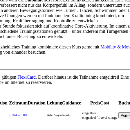
erbessert nicht nur das Körpergefühl im Alltag, sondern unterstützt au
t in anderen Bewegungsformen wie Turnen, Tanzen, Schwimmen oder 
ve Übungen werden mit funktionellem Krafttraining kombiniert, um
nung, Kraftübertragung und Kontrolle zu entwickeln.
er Stunde fokussiert sich auf koordinative Core-Aktivierung. Im einem z
schiedene Trainingsstationen genutzt – unter anderem mit Turngeräten
auch unter Belastung zu entwickeln.
nzheitliches Training kombiniere diesen Kurs gerne mit
Mobility & Mo
ig von einander besuchen.
l gültigen
FlexiCard
. Darüber hinaus ist die Teilnahme entgeltfrei! Ein
e im Internet zu reservieren.
tion
Zeitraum
Duration
Leitung
Guidance
Preis
Cost
Buch
entgeltfrei
10.04.-
25.09.
Adel Sayadkooh
entgeltfrei / free of charge