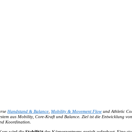
urse
Handstand & Balance
,
Mobility & Movement Flow
und Athletic Co
ystem aus Mobility, Core-Kraft und Balance. Ziel ist die Entwicklung 
und Koordination.
Kurs wird die
Stabilität
des Körperzentrums gezielt aufgebaut. Eine st