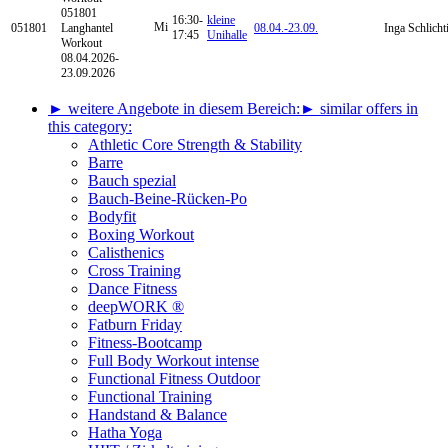
051801
16:30-
kleine
Mi
051801
Langhantel
08.04.-
23.09.
Inga Schlicht
17:45
Unihalle
Workout
08.04.2026-
23.09.2026
► weitere Angebote in diesem Bereich:
► similar offers in
this category:
Athletic Core Strength & Stability
Barre
Bauch spezial
Bauch-Beine-Rücken-Po
Bodyfit
Boxing Workout
Calisthenics
Cross Training
Dance Fitness
deepWORK ®
Fatburn Friday
Fitness-Bootcamp
Full Body Workout intense
Functional Fitness Outdoor
Functional Training
Handstand & Balance
Hatha Yoga