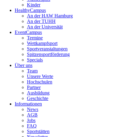
Kinder
HealthyCampus
An der HAW Hamburg
An der TUHH
An der Universität
EventCampus
Termine
Wettkampfsport
Sportveranstaltungen
Spitzensportförderung
Specials
Über uns
Team
Unsere Werte
Hochschulen
Partner
Ausbildung
Geschichte
Informationen
News
AGB
Jobs
FAQ
Sportstätten
Newsletter