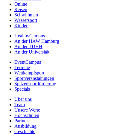
Online
Reisen
Schwimmen
Wassersport
Kinder
HealthyCampus
An der HAW Hamburg
An der TUHH
An der Universität
EventCampus
Termine
Wettkampfsport
Sportveranstaltungen
Spitzensportförderung
Specials
Über uns
Team
Unsere Werte
Hochschulen
Partner
Ausbildung
Geschichte