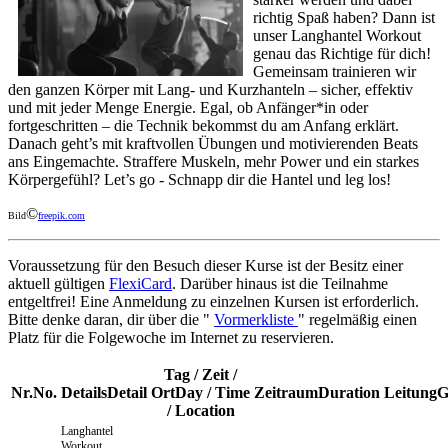
richtig Spaß haben? Dann ist
unser Langhantel Workout
genau das Richtige für dich!
Gemeinsam trainieren wir
den ganzen Körper mit Lang- und Kurzhanteln – sicher, effektiv
und mit jeder Menge Energie. Egal, ob Anfänger*in oder
fortgeschritten – die Technik bekommst du am Anfang erklärt.
Danach geht’s mit kraftvollen Übungen und motivierenden Beats
ans Eingemachte. Straffere Muskeln, mehr Power und ein starkes
Körpergefühl? Let’s go - Schnapp dir die Hantel und leg los!
©
Bild
freepik.com
Voraussetzung für den Besuch dieser Kurse ist der Besitz einer
aktuell gültigen
FlexiCard
. Darüber hinaus ist die Teilnahme
entgeltfrei! Eine Anmeldung zu einzelnen Kursen ist erforderlich.
Bitte denke daran, dir über die "
Vormerkliste
" regelmäßig einen
Platz für die Folgewoche im Internet zu reservieren.
Tag / Zeit /
Nr.
No.
Details
Detail
Ort
Day / Time
Zeitraum
Duration
Leitung
G
/ Location
Langhantel
Workout