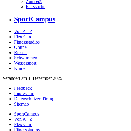
Zumba®
Kurssuche
SportCampus
Von A - Z
FlexiCard
Fitnessstudios
Online
Reisen
Schwimmen
Wassersport
Kinder
Verändert am 1. Dezember 2025
Feedback
Impressum
Datenschutzerklärung
Sitemap
SportCampus
Von A - Z
FlexiCard
Fitnessstudios