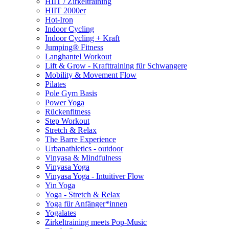
HIIT / Zirkeltraining
HIIT 2000er
Hot-Iron
Indoor Cycling
Indoor Cycling + Kraft
Jumping® Fitness
Langhantel Workout
Lift & Grow - Krafttraining für Schwangere
Mobility & Movement Flow
Pilates
Pole Gym Basis
Power Yoga
Rückenfitness
Step Workout
Stretch & Relax
The Barre Experience
Urbanathletics - outdoor
Vinyasa & Mindfulness
Vinyasa Yoga
Vinyasa Yoga - Intuitiver Flow
Yin Yoga
Yoga - Stretch & Relax
Yoga für Anfänger*innen
Yogalates
Zirkeltraining meets Pop-Music