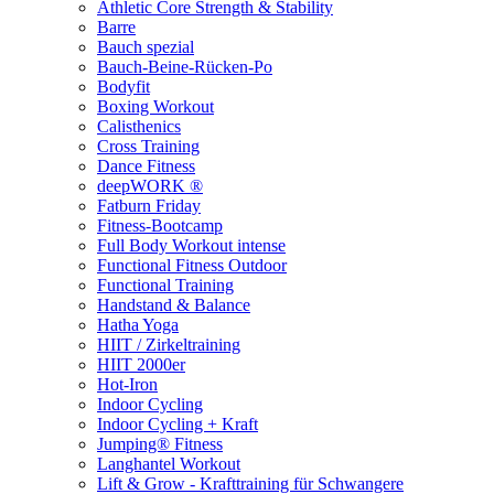
Athletic Core Strength & Stability
Barre
Bauch spezial
Bauch-Beine-Rücken-Po
Bodyfit
Boxing Workout
Calisthenics
Cross Training
Dance Fitness
deepWORK ®
Fatburn Friday
Fitness-Bootcamp
Full Body Workout intense
Functional Fitness Outdoor
Functional Training
Handstand & Balance
Hatha Yoga
HIIT / Zirkeltraining
HIIT 2000er
Hot-Iron
Indoor Cycling
Indoor Cycling + Kraft
Jumping® Fitness
Langhantel Workout
Lift & Grow - Krafttraining für Schwangere