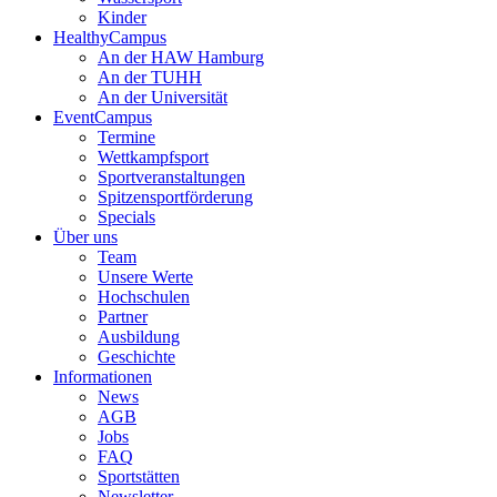
Kinder
HealthyCampus
An der HAW Hamburg
An der TUHH
An der Universität
EventCampus
Termine
Wettkampfsport
Sportveranstaltungen
Spitzensportförderung
Specials
Über uns
Team
Unsere Werte
Hochschulen
Partner
Ausbildung
Geschichte
Informationen
News
AGB
Jobs
FAQ
Sportstätten
Newsletter