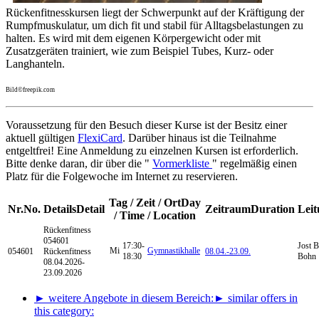
Rückenfitnesskursen liegt der Schwerpunkt auf der Kräftigung der
Rumpfmuskulatur, um dich fit und stabil für Alltagsbelastungen zu
halten. Es wird mit dem eigenen Körpergewicht oder mit
Zusatzgeräten trainiert, wie zum Beispiel Tubes, Kurz- oder
Langhanteln.
Bild©freepik.com
Voraussetzung für den Besuch dieser Kurse ist der Besitz einer
aktuell gültigen
FlexiCard
. Darüber hinaus ist die Teilnahme
entgeltfrei! Eine Anmeldung zu einzelnen Kursen ist erforderlich.
Bitte denke daran, dir über die "
Vormerkliste
" regelmäßig einen
Platz für die Folgewoche im Internet zu reservieren.
Tag / Zeit / Ort
Day
Nr.
No.
Details
Detail
Zeitraum
Duration
Lei
/ Time / Location
Rückenfitness
054601
17:30-
Jost 
Mi
Gymnastikhalle
054601
Rückenfitness
08.04.-
23.09.
18:30
Bohn
08.04.2026-
23.09.2026
► weitere Angebote in diesem Bereich:
► similar offers in
this category: