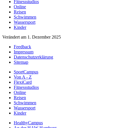
Fitnessstudios
Online
Reisen
Schwimmen
Wassersport
Kinder
Verändert am 1. Dezember 2025
Feedback
Impressum
Datenschutzerklärung
Sitemap
SportCampus
Von A - Z
FlexiCard
Fitnessstudios
Online
Reisen
Schwimmen
Wassersport
Kinder
HealthyCampus
An der HAW Hamburg