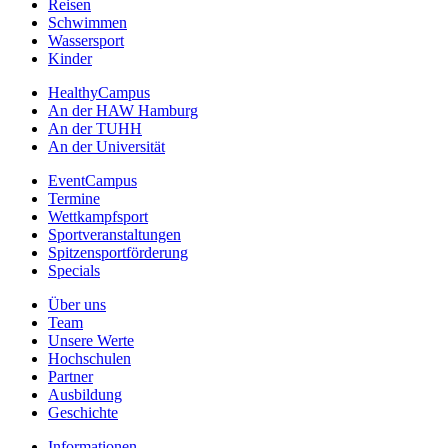
Reisen
Schwimmen
Wassersport
Kinder
HealthyCampus
An der HAW Hamburg
An der TUHH
An der Universität
EventCampus
Termine
Wettkampfsport
Sportveranstaltungen
Spitzensportförderung
Specials
Über uns
Team
Unsere Werte
Hochschulen
Partner
Ausbildung
Geschichte
Informationen