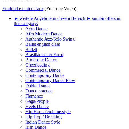
Eindrücke in den Tanz
(YouTube Video)
► weitere Angebote in diesem Bereich:
► similar offers in
this category:
Acro Dance
Afro Modern Dance
Authentic Jazz/Solo Swing
Ballet english class
Ballett
Brasilianischer Forró
Burlesque Dance
Cheerleading
Commercial Dance
Contemporary Dance
Contemporary Dance Flow
Dabke Dance
Dance practice
Flamenco
Gaga/People
Heels Dance
Hip Hop - feminine style
Hip Hop / Breaking
Indian Dance Style
Irish Dance