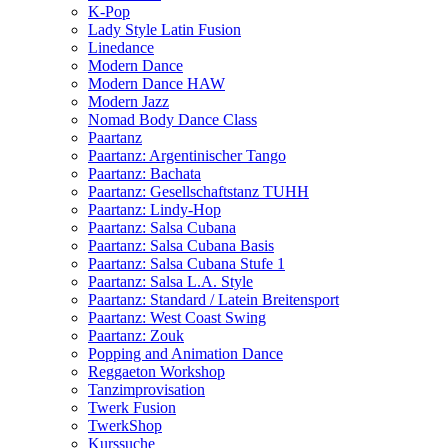
K-Pop
Lady Style Latin Fusion
Linedance
Modern Dance
Modern Dance HAW
Modern Jazz
Nomad Body Dance Class
Paartanz
Paartanz: Argentinischer Tango
Paartanz: Bachata
Paartanz: Gesellschaftstanz TUHH
Paartanz: Lindy-Hop
Paartanz: Salsa Cubana
Paartanz: Salsa Cubana Basis
Paartanz: Salsa Cubana Stufe 1
Paartanz: Salsa L.A. Style
Paartanz: Standard / Latein Breitensport
Paartanz: West Coast Swing
Paartanz: Zouk
Popping and Animation Dance
Reggaeton Workshop
Tanzimprovisation
Twerk Fusion
TwerkShop
Kurssuche