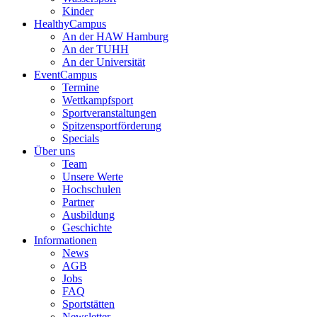
Kinder
HealthyCampus
An der HAW Hamburg
An der TUHH
An der Universität
EventCampus
Termine
Wettkampfsport
Sportveranstaltungen
Spitzensportförderung
Specials
Über uns
Team
Unsere Werte
Hochschulen
Partner
Ausbildung
Geschichte
Informationen
News
AGB
Jobs
FAQ
Sportstätten
Newsletter