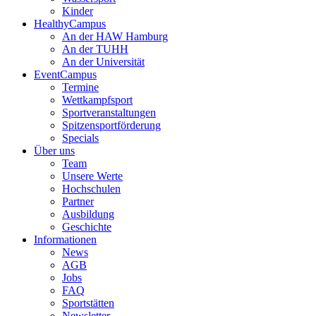
Kinder
HealthyCampus
An der HAW Hamburg
An der TUHH
An der Universität
EventCampus
Termine
Wettkampfsport
Sportveranstaltungen
Spitzensportförderung
Specials
Über uns
Team
Unsere Werte
Hochschulen
Partner
Ausbildung
Geschichte
Informationen
News
AGB
Jobs
FAQ
Sportstätten
Newsletter