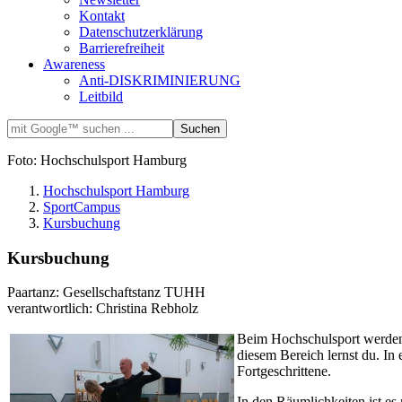
Kontakt
Datenschutzerklärung
Barrierefreiheit
Awareness
Anti-DISKRIMINIERUNG
Leitbild
Foto: Hochschulsport Hamburg
Hochschulsport Hamburg
SportCampus
Kursbuchung
Kursbuchung
Paartanz: Gesellschaftstanz TUHH
verantwortlich: Christina Rebholz
Beim Hochschulsport werden 
diesem Bereich lernst du. In 
Fortgeschrittene.
In den Räumlichkeiten ist es 