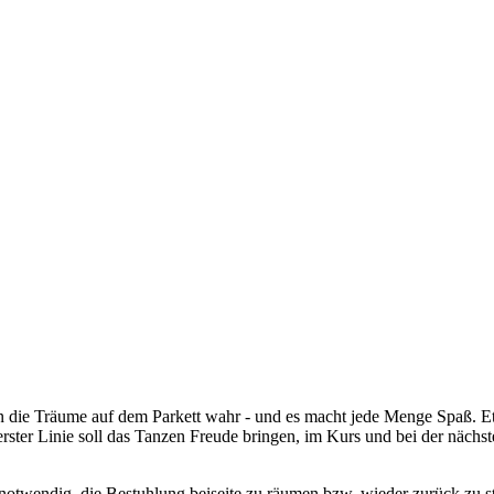
die Träume auf dem Parkett wahr - und es macht jede Menge Spaß. Etik
erster Linie soll das Tanzen Freude bringen, im Kurs und bei der nächsten
notwendig, die Bestuhlung beiseite zu räumen bzw. wieder zurück zu stel