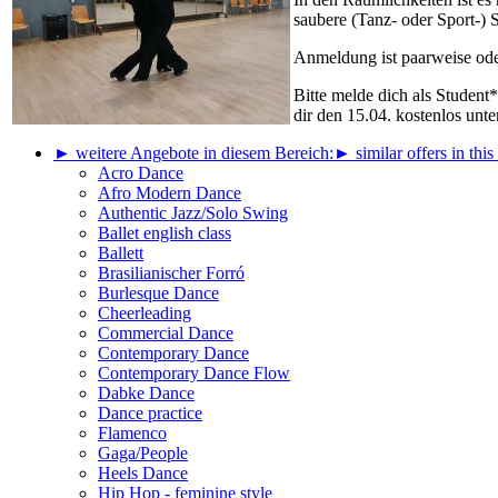
saubere (Tanz- oder Sport-) S
Anmeldung ist paarweise ode
Bitte melde dich als Studen
dir den 15.04. kostenlos unte
► weitere Angebote in diesem Bereich:
► similar offers in this
Acro Dance
Afro Modern Dance
Authentic Jazz/Solo Swing
Ballet english class
Ballett
Brasilianischer Forró
Burlesque Dance
Cheerleading
Commercial Dance
Contemporary Dance
Contemporary Dance Flow
Dabke Dance
Dance practice
Flamenco
Gaga/People
Heels Dance
Hip Hop - feminine style