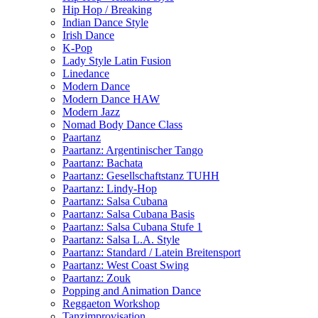
Hip Hop / Breaking
Indian Dance Style
Irish Dance
K-Pop
Lady Style Latin Fusion
Linedance
Modern Dance
Modern Dance HAW
Modern Jazz
Nomad Body Dance Class
Paartanz
Paartanz: Argentinischer Tango
Paartanz: Bachata
Paartanz: Gesellschaftstanz TUHH
Paartanz: Lindy-Hop
Paartanz: Salsa Cubana
Paartanz: Salsa Cubana Basis
Paartanz: Salsa Cubana Stufe 1
Paartanz: Salsa L.A. Style
Paartanz: Standard / Latein Breitensport
Paartanz: West Coast Swing
Paartanz: Zouk
Popping and Animation Dance
Reggaeton Workshop
Tanzimprovisation