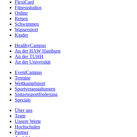
FlexiCard
Fitnessstudios
Online
Reisen
Schwimmen
Wassersport
Kinder
HealthyCampus
An der HAW Hamburg
An der TUHH
An der Universität
EventCampus
Termine
Wettkampfsport
Sportveranstaltungen
Spitzensportförderung
Specials
Über uns
Team
Unsere Werte
Hochschulen
Partner