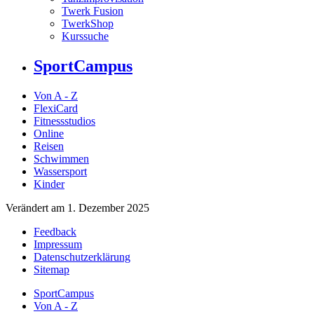
Twerk Fusion
TwerkShop
Kurssuche
SportCampus
Von A - Z
FlexiCard
Fitnessstudios
Online
Reisen
Schwimmen
Wassersport
Kinder
Verändert am 1. Dezember 2025
Feedback
Impressum
Datenschutzerklärung
Sitemap
SportCampus
Von A - Z