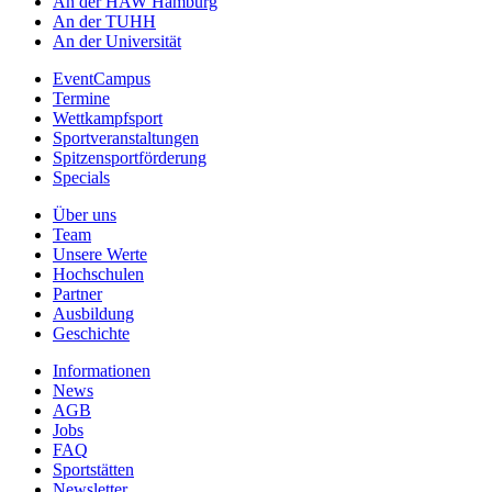
An der HAW Hamburg
An der TUHH
An der Universität
EventCampus
Termine
Wettkampfsport
Sportveranstaltungen
Spitzensportförderung
Specials
Über uns
Team
Unsere Werte
Hochschulen
Partner
Ausbildung
Geschichte
Informationen
News
AGB
Jobs
FAQ
Sportstätten
Newsletter