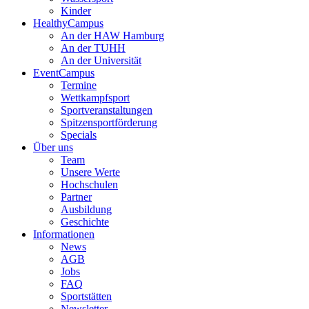
Kinder
HealthyCampus
An der HAW Hamburg
An der TUHH
An der Universität
EventCampus
Termine
Wettkampfsport
Sportveranstaltungen
Spitzensportförderung
Specials
Über uns
Team
Unsere Werte
Hochschulen
Partner
Ausbildung
Geschichte
Informationen
News
AGB
Jobs
FAQ
Sportstätten
Newsletter