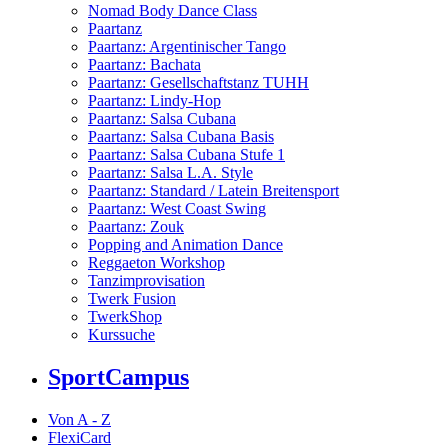
Nomad Body Dance Class
Paartanz
Paartanz: Argentinischer Tango
Paartanz: Bachata
Paartanz: Gesellschaftstanz TUHH
Paartanz: Lindy-Hop
Paartanz: Salsa Cubana
Paartanz: Salsa Cubana Basis
Paartanz: Salsa Cubana Stufe 1
Paartanz: Salsa L.A. Style
Paartanz: Standard / Latein Breitensport
Paartanz: West Coast Swing
Paartanz: Zouk
Popping and Animation Dance
Reggaeton Workshop
Tanzimprovisation
Twerk Fusion
TwerkShop
Kurssuche
SportCampus
Von A - Z
FlexiCard