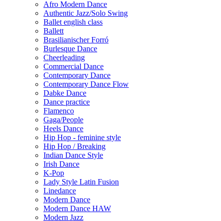
Afro Modern Dance
Authentic Jazz/Solo Swing
Ballet english class
Ballett
Brasilianischer Forró
Burlesque Dance
Cheerleading
Commercial Dance
Contemporary Dance
Contemporary Dance Flow
Dabke Dance
Dance practice
Flamenco
Gaga/People
Heels Dance
Hip Hop - feminine style
Hip Hop / Breaking
Indian Dance Style
Irish Dance
K-Pop
Lady Style Latin Fusion
Linedance
Modern Dance
Modern Dance HAW
Modern Jazz