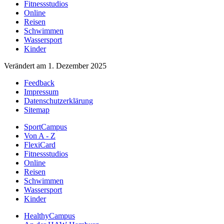
Fitnessstudios
Online
Reisen
Schwimmen
Wassersport
Kinder
Verändert am 1. Dezember 2025
Feedback
Impressum
Datenschutzerklärung
Sitemap
SportCampus
Von A - Z
FlexiCard
Fitnessstudios
Online
Reisen
Schwimmen
Wassersport
Kinder
HealthyCampus