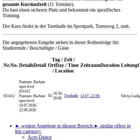
gesamte Kurslaufzeit
(11 Termine).
Du hast einen sicheren Platz und bekommst ein spezifisches
Training.
Der Kurs findet in der Turnhalle im Sportpark, Turmweg 2, statt.
Die angegebenen Entgelte stehen in dieser Reihenfolge für:
Studierende / Beschäftigte / Gäste
Tag / Zeit /
Nr.
No.
Details
Detail
Ort
Day / Time
Zeitraum
Duration
Leitung
/ Location
Paartanz: Bachata
open level
651412
18:30-
Di
Turnhalle
651412
Paartanz: Bachata
14.07.-
22.09.
Silviya Lad
20:00
open level
14.07.2026-
22.09.2026
► weitere Angebote in diesem Bereich:
► similar offers in
this category:
Acro Dance