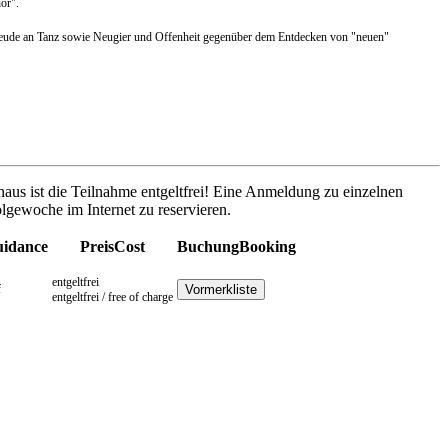
hor".
em Freude an Tanz sowie Neugier und Offenheit gegenüber dem Entdecken von "neuen"
naus ist die Teilnahme entgeltfrei! Eine Anmeldung zu einzelnen
olgewoche im Internet zu reservieren.
idance
Preis
Cost
Buchung
Booking
entgeltfrei
f
entgeltfrei / free of charge