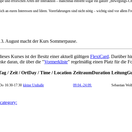
uppe und erforschen Arten der Interaktion – manchmal entsteht sogar ein ganzer „Bewegungs-C
rt sich an euren Interessen und Ideen. Vorerfahrungen sind nicht nötig – wichtig sind vor all
h 13. August macht der Kurs Sommerpause.
eses Kurses ist der Besitz einer aktuell gültigen
FlexiCard
. Darüber hi
nke daran, dir über die "
Vormerkliste
" regelmäßig einen Platz für die F
Tag / Zeit / Ort
Day / Time / Location
Zeitraum
Duration
Leitung
Gu
Do
16:30-17:30
kleine Unihalle
09.04.-
24.09.
Sebastian Wol
 category: