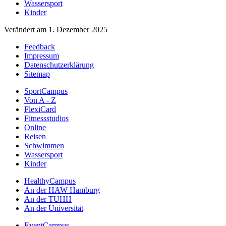
Wassersport
Kinder
Verändert am 1. Dezember 2025
Feedback
Impressum
Datenschutzerklärung
Sitemap
SportCampus
Von A - Z
FlexiCard
Fitnessstudios
Online
Reisen
Schwimmen
Wassersport
Kinder
HealthyCampus
An der HAW Hamburg
An der TUHH
An der Universität
EventCampus