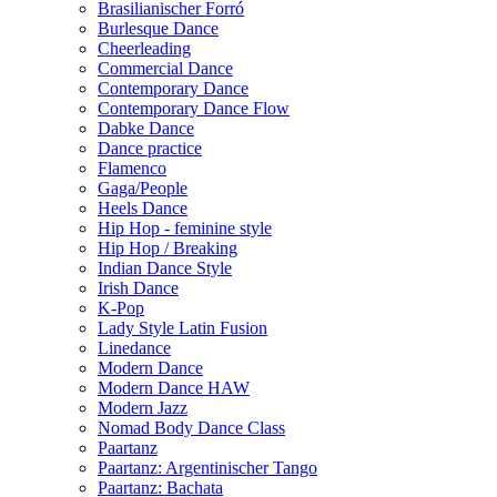
Brasilianischer Forró
Burlesque Dance
Cheerleading
Commercial Dance
Contemporary Dance
Contemporary Dance Flow
Dabke Dance
Dance practice
Flamenco
Gaga/People
Heels Dance
Hip Hop - feminine style
Hip Hop / Breaking
Indian Dance Style
Irish Dance
K-Pop
Lady Style Latin Fusion
Linedance
Modern Dance
Modern Dance HAW
Modern Jazz
Nomad Body Dance Class
Paartanz
Paartanz: Argentinischer Tango
Paartanz: Bachata