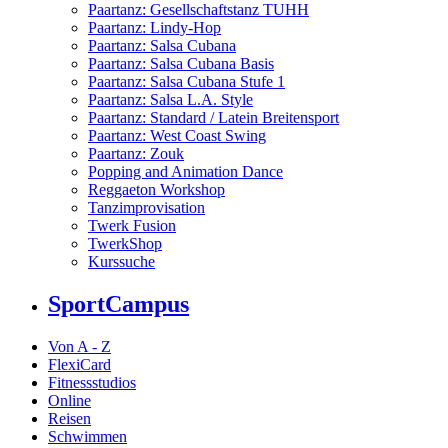
Paartanz: Gesellschaftstanz TUHH
Paartanz: Lindy-Hop
Paartanz: Salsa Cubana
Paartanz: Salsa Cubana Basis
Paartanz: Salsa Cubana Stufe 1
Paartanz: Salsa L.A. Style
Paartanz: Standard / Latein Breitensport
Paartanz: West Coast Swing
Paartanz: Zouk
Popping and Animation Dance
Reggaeton Workshop
Tanzimprovisation
Twerk Fusion
TwerkShop
Kurssuche
SportCampus
Von A - Z
FlexiCard
Fitnessstudios
Online
Reisen
Schwimmen