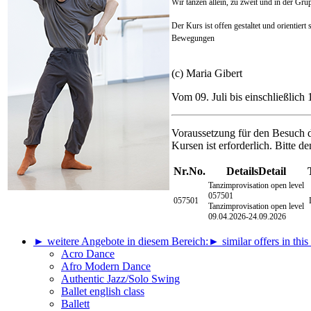
Wir tanzen allein, zu zweit und in der Gr
Der Kurs ist offen gestaltet und orientie
Bewegungen
(c) Maria Gibert
Vom 09. Juli bis einschließlic
Voraussetzung für den Besuch di
Kursen ist erforderlich. Bitte de
Nr.
No.
Details
Detail
Tanzimprovisation
open level
057501
057501
Tanzimprovisation open level
09.04.2026-
24.09.2026
► weitere Angebote in diesem Bereich:
► similar offers in this
Acro Dance
Afro Modern Dance
Authentic Jazz/Solo Swing
Ballet english class
Ballett