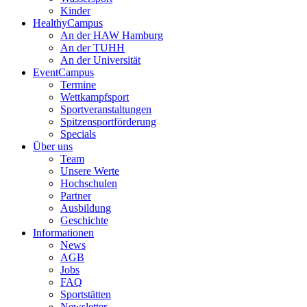
Kinder
HealthyCampus
An der HAW Hamburg
An der TUHH
An der Universität
EventCampus
Termine
Wettkampfsport
Sportveranstaltungen
Spitzensportförderung
Specials
Über uns
Team
Unsere Werte
Hochschulen
Partner
Ausbildung
Geschichte
Informationen
News
AGB
Jobs
FAQ
Sportstätten
Newsletter