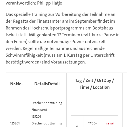
verantwortlich: Philipp Hatje
Das spezielle Training zur Vorbereitung der Teilnahme an
der Regatta der Finanzämter am im September findet im
Rahmen des Hochschulsportprogramms am Bootshaus
Isekai statt. Mit geplanten 17 Terminen (evtl. kurze Pause in
den Ferien) sollte die notwendige Power entwickelt
werden. Regelmäßige Teilnahme und ausreichende
Schwimmfähigkeit (muss am 1. Kurstag per Unterschrift
bestätigt werden) sind Voraussetzungen.
Tag / Zeit / Ort
Day /
Nr.
No.
Details
Detail
Time / Location
Drachenboottraining
Finanzamt
125201
125201
Drachenboottraining
17:30-
Isekai
Mi