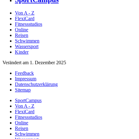
Von A - Z
FlexiCard
Fitnessstudios
Online
Reisen
Schwimmen
Wassersport
Kinder
Verändert am 1. Dezember 2025
Feedback
Impressum
Datenschutzerklärung
Sitemap
SportCampus
Von A - Z
FlexiCard
Fitnessstudios
Online
Reisen
Schwimmen