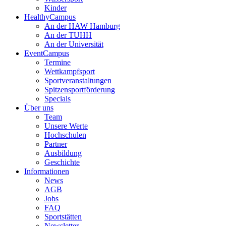
Kinder
HealthyCampus
An der HAW Hamburg
An der TUHH
An der Universität
EventCampus
Termine
Wettkampfsport
Sportveranstaltungen
Spitzensportförderung
Specials
Über uns
Team
Unsere Werte
Hochschulen
Partner
Ausbildung
Geschichte
Informationen
News
AGB
Jobs
FAQ
Sportstätten
Newsletter