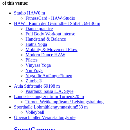
of this venue:
Studio HAW
0 m
FitnessCard - HAW-Studio
HAW - Raum der Gesundheit Stiftstr. 69
136 m
Dance practice
Full Body Workout intense
Handstand & Balance
Hatha Yoga
Mobility & Movement Flow
Modern Dance HAW
Pilates
Vinyasa Yoga
Yin Yoga
Yoga für Anfänger*innen
Zumba®
Aula Stiftstraße 69
198 m
Paartanz: Salsa L.A. Style
Landesleistungszentrum Turnen
320 m
Turnen Wettkampfteam / Leistungstraining
Sporthalle Lohmühlengymnasium
533 m
Volleyball
Übersicht aller Veranstaltungsorte
SportCampus