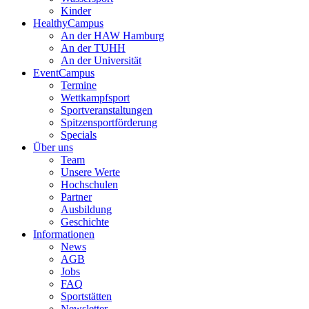
Kinder
HealthyCampus
An der HAW Hamburg
An der TUHH
An der Universität
EventCampus
Termine
Wettkampfsport
Sportveranstaltungen
Spitzensportförderung
Specials
Über uns
Team
Unsere Werte
Hochschulen
Partner
Ausbildung
Geschichte
Informationen
News
AGB
Jobs
FAQ
Sportstätten
Newsletter