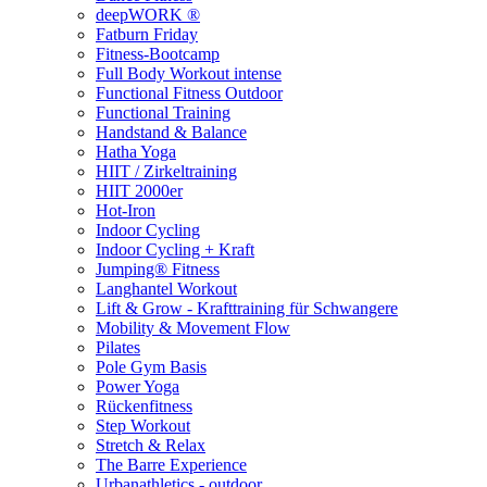
deepWORK ®
Fatburn Friday
Fitness-Bootcamp
Full Body Workout intense
Functional Fitness Outdoor
Functional Training
Handstand & Balance
Hatha Yoga
HIIT / Zirkeltraining
HIIT 2000er
Hot-Iron
Indoor Cycling
Indoor Cycling + Kraft
Jumping® Fitness
Langhantel Workout
Lift & Grow - Krafttraining für Schwangere
Mobility & Movement Flow
Pilates
Pole Gym Basis
Power Yoga
Rückenfitness
Step Workout
Stretch & Relax
The Barre Experience
Urbanathletics - outdoor