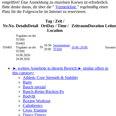
entgeltfrei! Eine Anmeldung zu einzelnen Kursen ist erforderlich.
Bitte denke daran, dir über die "
Vormerkliste
" regelmäßig einen
Platz für die Folgewoche im Internet zu reservieren.
Tag / Zeit /
Nr.
No.
Details
Detail
Ort
Day / Time /
Zeitraum
Duration
Leitu
Location
Yogalates
an der
TUHH
054401
18:30-
Sportzentrum
Di
054401
Yogalates an der
16.06.-
29.09.
Susanne 
20:00
TUHH
TUHH
16.06.2026-
29.09.2026
► weitere Angebote in diesem Bereich:
► similar offers in
this category:
Athletic Core Strength & Stability
Barre
Bauch spezial
Bauch-Beine-Rücken-Po
Bodyfit
Boxing Workout
Calisthenics
Cross Training
Dance Fitness