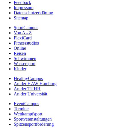
Feedback
Impressum
Datenschutzerklärung
Sitemap
SportCampus
Von A - Z
FlexiCard
Fitnessstudios
Online
Reisen
Schwimmen
Wassersport
Kinder
HealthyCampus
An der HAW Hamburg
An der TUHH
An der Universität
EventCampus
Termine
Wettkampfsport
Sportveranstaltungen
Spitzensportförderung