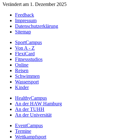
Verändert am 1. Dezember 2025
Feedback
Impressum
Datenschutzerklärung
Sitemap
SportCampus
Von A - Z
FlexiCard
Fitnessstudios
Online
Reisen
Schwimmen
Wassersport
Kinder
HealthyCampus
An der HAW Hamburg
An der TUHH
An der Universität
EventCampus
Termine
Wettkampfsport