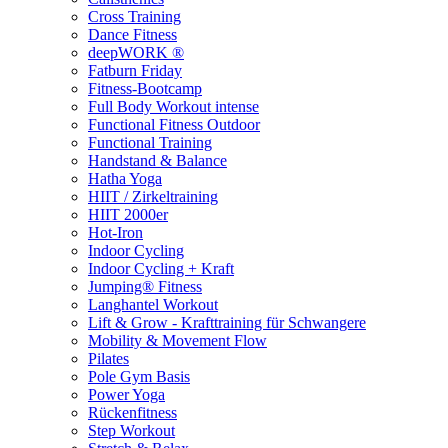
Cross Training
Dance Fitness
deepWORK ®
Fatburn Friday
Fitness-Bootcamp
Full Body Workout intense
Functional Fitness Outdoor
Functional Training
Handstand & Balance
Hatha Yoga
HIIT / Zirkeltraining
HIIT 2000er
Hot-Iron
Indoor Cycling
Indoor Cycling + Kraft
Jumping® Fitness
Langhantel Workout
Lift & Grow - Krafttraining für Schwangere
Mobility & Movement Flow
Pilates
Pole Gym Basis
Power Yoga
Rückenfitness
Step Workout