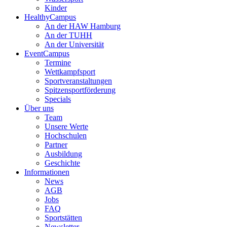
Kinder
HealthyCampus
An der HAW Hamburg
An der TUHH
An der Universität
EventCampus
Termine
Wettkampfsport
Sportveranstaltungen
Spitzensportförderung
Specials
Über uns
Team
Unsere Werte
Hochschulen
Partner
Ausbildung
Geschichte
Informationen
News
AGB
Jobs
FAQ
Sportstätten
Newsletter