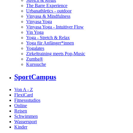
Stretch & Relax
The Barre Experience
Urbanathletics - outdoor
Vinyasa & Mindfulness
Vinyasa Yoga
Vinyasa Yoga - Intuitiver Flow
Yin Yoga
Yoga - Stretch & Relax
Yoga für Anfänger*innen
Yogalates
Zirkeltraining meets Pop-Music
Zumba®
Kurssuche
SportCampus
Von A - Z
FlexiCard
Fitnessstudios
Online
Reisen
Schwimmen
Wassersport
Kinder