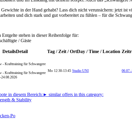
Gewichte in der Hand gehabt? Lass dich nicht verunsichern: jetzt ist vie
arbeiten und dich stark und gut vorbereitet zu fühlen – für die Schwang
Entgelte stehen in dieser Reihenfolge für:
chäftigte / Gäste
Details
Detail
Tag / Zeit / Ort
Day / Time / Location
Zeit
w - Krafttraining für Schwangere
Mo
12:30-13:45
Studio UNI
06.07.-
w - Krafttraining für Schwangere
-
24.08.2026
ote in diesem Bereich:
► similar offers in this category:
ength & Stability
cken-Po