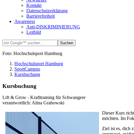
Kontakt
Datenschutzerklärung
Barrierefreiheit
Awareness
Anti-DISKRIMINIERUNG
Leitbild
Foto: Hochschulsport Hamburg
Hochschulsport Hamburg
SportCampus
Kursbuchung
Kursbuchung
Lift & Grow - Krafttraining für Schwangere
verantwortlich: Alina Grabowski
Dieser Kurs rich
möchten. Im Fok
Ziel ist es, dic
angepasst, evide