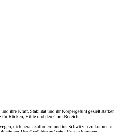
nd ihre Kraft, Stabilität und ihr Körpergefühl gezielt stärken
e für Rücken, Hüfte und den Core-Bereich.
 bewegen, dich herauszufordern und ins Schwitzen zu kommen:
thletinnen-Herz“ soll hier auf seine Kosten kommen.