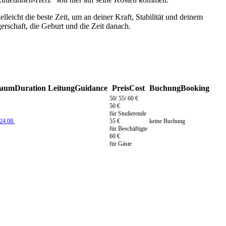
lleicht die beste Zeit, um an deiner Kraft, Stabilität und deinem
erschaft, die Geburt und die Zeit danach.
raum
Duration
Leitung
Guidance
Preis
Cost
Buchung
Booking
50/ 55/ 60 €
50 €
für Studierende
24.08.
55 €
keine Buchung
für Beschäftigte
60 €
für Gäste