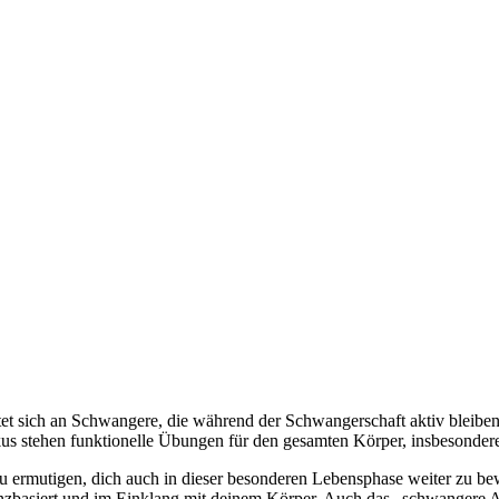
tet sich an Schwangere, die während der Schwangerschaft aktiv bleiben u
us stehen funktionelle Übungen für den gesamten Körper, insbesonder
h zu ermutigen, dich auch in dieser besonderen Lebensphase weiter zu
nzbasiert und im Einklang mit deinem Körper. Auch das „schwangere A