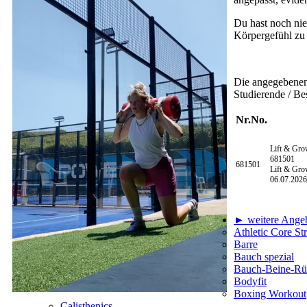
Du hast noch nie 
Körpergefühl zu 
Die angegebenen 
Studierende / Bes
Nr.
No.
Lift & Gro
681501
681501
Lift & Gro
06.07.2026
► weitere Angeb
Athletic Core Str
Barre
Bauch spezial
Bauch-Beine-Rü
Bodyfit
Boxing Workout
Calisthenics