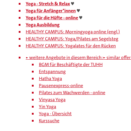
Yoga - Stretch & Relax
♥
Yoga für Anfänger*innen
♥
Yoga für die Hüfte - online
♥
Yoga Ausbildung
HEALTHY CAMPUS: Morningyoga online (engl.)
HEALTHY CAMPUS: Yoga/Pilates am Segelsteg
HEALTHY CAMPUS: Yogalates für den Rücken
► weitere Angebote in diesem Bereich:
► similar offer
BGM für Beschäftigte der TUHH
Entspannung
Hatha Yoga
Pausenexpress-online
Pilates zum Wachwerden - online
Vinyasa Yoga
Yin Yoga
Yoga - Übersicht
Kurssuche