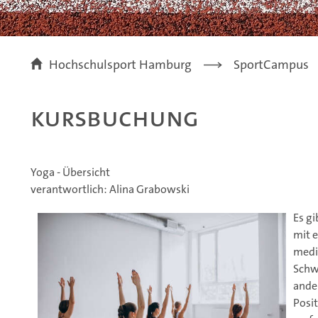
Hochschulsport Hamburg
SportCampus
Kursbuchung
Yoga - Übersicht
verantwortlich: Alina Grabowski
Es gi
mit e
medi
Schw
ande
Posi