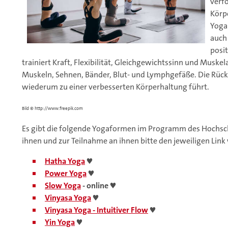
verf
Körpe
Yoga 
auch
posi
trainiert Kraft, Flexibilität, Gleichgewichtssinn und Musk
Muskeln, Sehnen, Bänder, Blut- und Lymphgefäße. Die Rüc
wiederum zu einer verbesserten Körperhaltung führt.
Bild © http://www.freepik.com
Es gibt die folgende Yogaformen im Programm des Hochsch
ihnen und zur Teilnahme an ihnen bitte den jeweiligen Link
Hatha Yoga
♥
Power Yoga
♥
Slow Yoga
- online
♥
Vinyasa Yoga
♥
Vinyasa Yoga - Intuitiver Flow
♥
Yin Yoga
♥