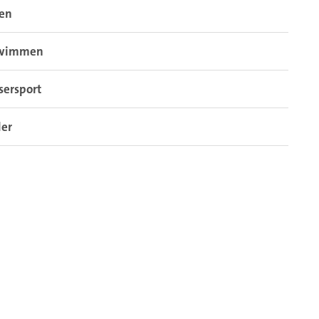
sen
wimmen
sersport
der