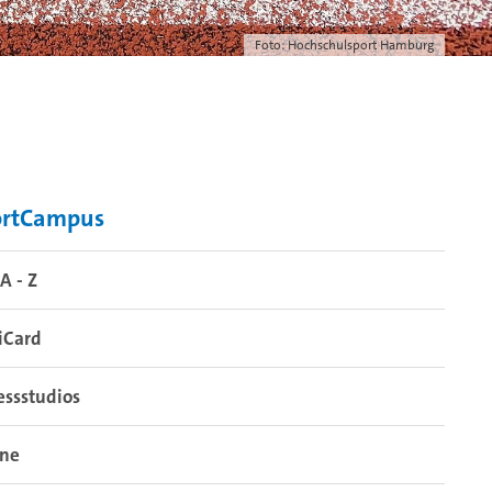
Foto: Hochschulsport Hamburg
ortCampus
A - Z
iCard
essstudios
ine