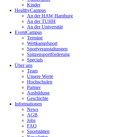
Kinder
HealthyCampus
An der HAW Hamburg
An der TUHH
An der Universität
EventCampus
Termine
Wettkampfsport
Sportveranstaltungen
Spitzensportförderung
Specials
Über uns
Team
Unsere Werte
Hochschulen
Partner
Ausbildung
Geschichte
Informationen
News
AGB
Jobs
FAQ
Sportstätten
Newsletter