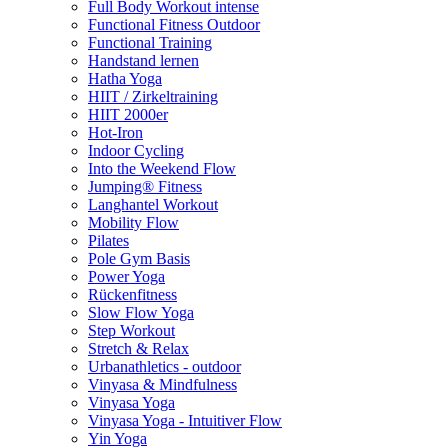
Full Body Workout intense
Functional Fitness Outdoor
Functional Training
Handstand lernen
Hatha Yoga
HIIT / Zirkeltraining
HIIT 2000er
Hot-Iron
Indoor Cycling
Into the Weekend Flow
Jumping® Fitness
Langhantel Workout
Mobility Flow
Pilates
Pole Gym Basis
Power Yoga
Rückenfitness
Slow Flow Yoga
Step Workout
Stretch & Relax
Urbanathletics - outdoor
Vinyasa & Mindfulness
Vinyasa Yoga
Vinyasa Yoga - Intuitiver Flow
Yin Yoga