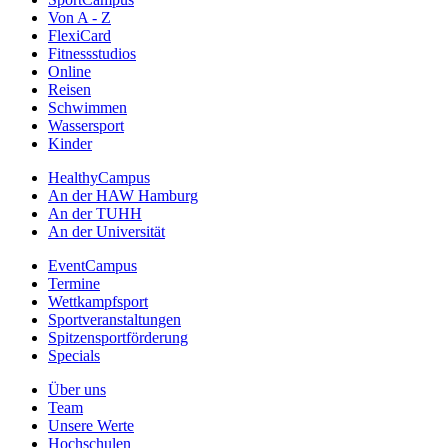
Von A - Z
FlexiCard
Fitnessstudios
Online
Reisen
Schwimmen
Wassersport
Kinder
HealthyCampus
An der HAW Hamburg
An der TUHH
An der Universität
EventCampus
Termine
Wettkampfsport
Sportveranstaltungen
Spitzensportförderung
Specials
Über uns
Team
Unsere Werte
Hochschulen