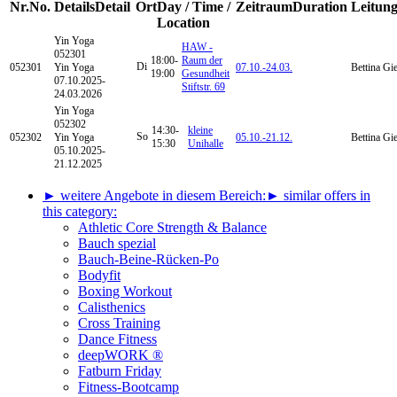
Nr.
No.
Details
Detail
Ort
Day / Time /
Zeitraum
Duration
Leitun
Location
Yin Yoga
HAW -
052301
18:00-
Raum der
Di
052301
Yin Yoga
07.10.-
24.03.
Bettina Gi
19:00
Gesundheit
07.10.2025-
Stiftstr. 69
24.03.2026
Yin Yoga
052302
14:30-
kleine
So
052302
Yin Yoga
05.10.-
21.12.
Bettina Gi
15:30
Unihalle
05.10.2025-
21.12.2025
► weitere Angebote in diesem Bereich:
► similar offers in
this category:
Athletic Core Strength & Balance
Bauch spezial
Bauch-Beine-Rücken-Po
Bodyfit
Boxing Workout
Calisthenics
Cross Training
Dance Fitness
deepWORK ®
Fatburn Friday
Fitness-Bootcamp