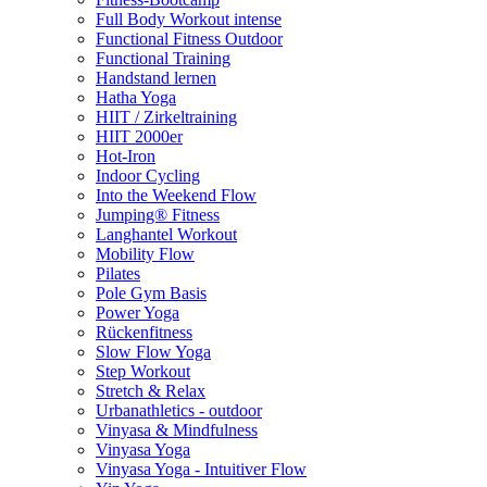
Full Body Workout intense
Functional Fitness Outdoor
Functional Training
Handstand lernen
Hatha Yoga
HIIT / Zirkeltraining
HIIT 2000er
Hot-Iron
Indoor Cycling
Into the Weekend Flow
Jumping® Fitness
Langhantel Workout
Mobility Flow
Pilates
Pole Gym Basis
Power Yoga
Rückenfitness
Slow Flow Yoga
Step Workout
Stretch & Relax
Urbanathletics - outdoor
Vinyasa & Mindfulness
Vinyasa Yoga
Vinyasa Yoga - Intuitiver Flow