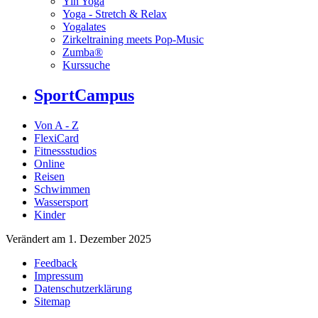
Yin Yoga
Yoga - Stretch & Relax
Yogalates
Zirkeltraining meets Pop-Music
Zumba®
Kurssuche
SportCampus
Von A - Z
FlexiCard
Fitnessstudios
Online
Reisen
Schwimmen
Wassersport
Kinder
Verändert am 1. Dezember 2025
Feedback
Impressum
Datenschutzerklärung
Sitemap