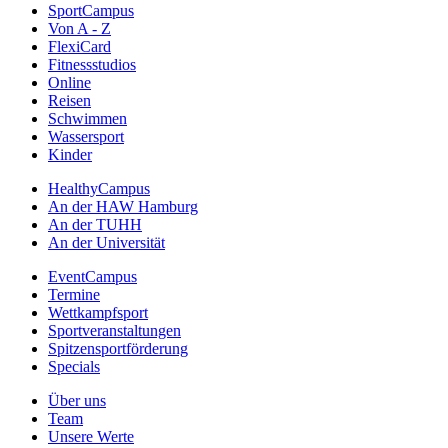
SportCampus
Von A - Z
FlexiCard
Fitnessstudios
Online
Reisen
Schwimmen
Wassersport
Kinder
HealthyCampus
An der HAW Hamburg
An der TUHH
An der Universität
EventCampus
Termine
Wettkampfsport
Sportveranstaltungen
Spitzensportförderung
Specials
Über uns
Team
Unsere Werte