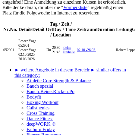
entgeltfrei! Eine Anmeldung zu einzelnen Kursen ist erforderlich.
Bitte denke daran, dir über die "
Vormerkliste
" regelmäßig einen
Platz für die Folgewoche im Internet zu reservieren.
Tag / Zeit /
Nr.
No.
Details
Detail
Ort
Day / Time
Zeitraum
Duration
Leitung
G
/ Location
Power Yoga
052901
20:30-
kleine
Do
052901
Power Yoga
02.10.-
26.03.
Robert Leppe
21:45
Unihalle
02.10.2025-
26.03.2026
► weitere Angebote in diesem Bereich:
► similar offers in
this category:
Athletic Core Strength & Balance
Bauch spezial
Bauch-Beine-Rücken-Po
Bodyfit
Boxing Workout
Calisthenics
Cross Training
Dance Fitness
deepWORK ®
Fatburn Friday
Fitness-Bootcamp