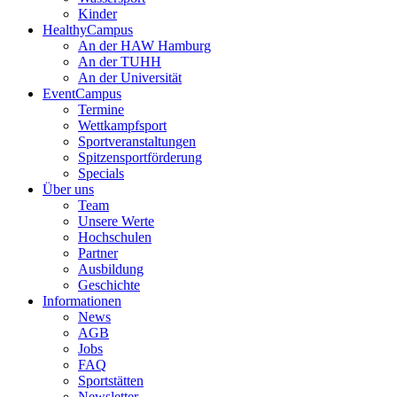
Kinder
HealthyCampus
An der HAW Hamburg
An der TUHH
An der Universität
EventCampus
Termine
Wettkampfsport
Sportveranstaltungen
Spitzensportförderung
Specials
Über uns
Team
Unsere Werte
Hochschulen
Partner
Ausbildung
Geschichte
Informationen
News
AGB
Jobs
FAQ
Sportstätten
Newsletter