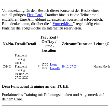
Voraussetzung für den Besuch dieser Kurse ist der Besitz einer
aktuell gültigen
FlexiCard
. Darüber hinaus ist die Teilnahme
entgeltfrei! Eine Anmeldung zu einzelnen Kursen ist erforderlich.
Bitte denke daran, dir über die "
Vormerkliste
" regelmäßig einen
Platz für die Folgewoche im Internet zu reservieren.
Tag / Zeit /
Ort
Day /
Nr.
No.
Details
Detail
Zeitraum
Duration
Leitung
G
Time /
Location
Functional
Training
051401
17:30-
kleine
Fr
051401
Functional
10.10.-
27.03.
Marius Heyd
18:30
Unihalle
Training
10.10.2025-
27.03.2026
Dein Functional Training an der TUHH
Funktionelles Training mit Dehnungsinhalten und Augenmerk auf
deinem Core.