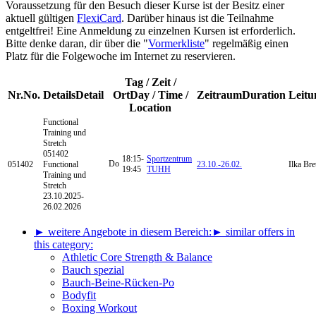
Voraussetzung für den Besuch dieser Kurse ist der Besitz einer
aktuell gültigen
FlexiCard
. Darüber hinaus ist die Teilnahme
entgeltfrei! Eine Anmeldung zu einzelnen Kursen ist erforderlich.
Bitte denke daran, dir über die "
Vormerkliste
" regelmäßig einen
Platz für die Folgewoche im Internet zu reservieren.
Tag / Zeit /
Nr.
No.
Details
Detail
Ort
Day / Time /
Zeitraum
Duration
Leitu
Location
Functional
Training
und
Stretch
051402
18:15-
Sportzentrum
Do
051402
Functional
23.10.-
26.02.
Ilka Bre
19:45
TUHH
Training und
Stretch
23.10.2025-
26.02.2026
► weitere Angebote in diesem Bereich:
► similar offers in
this category:
Athletic Core Strength & Balance
Bauch spezial
Bauch-Beine-Rücken-Po
Bodyfit
Boxing Workout