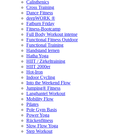
Calisthenics
Cross Training
Dance Fitness
deepWORK ®
Fatburn Friday
Fitness-Bootcamp
Full Body Workout intense
Functional Fitness Outdoor
Functional Training
Handstand lernen
Hatha Yoga
HIIT / Zirkeltraining
HIIT 2000er
Hot-Iron
Indoor Cycling
Into the Weekend Flow
Jumping® Fitness
Langhantel Workout
Mobility Flow
Pilates
Pole Gym Basis
Power Yoga
Rückenfitness
Slow Flow Yoga
Step Workout