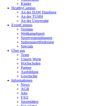
Kinder
HealthyCampus
An der HAW Hamburg
An der TUHH
An der Universität
EventCampus
Termine
Wettkampfsport
Sportveranstaltungen
Spitzensportförderung
Specials
Über uns
Team
Unsere Werte
Hochschulen
Partner
Ausbildung
Geschichte
Informationen
News
AGB
Jobs
FAQ
Sportstätten
Newsletter