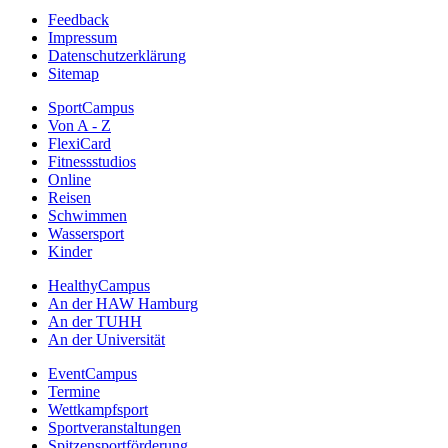
Feedback
Impressum
Datenschutzerklärung
Sitemap
SportCampus
Von A - Z
FlexiCard
Fitnessstudios
Online
Reisen
Schwimmen
Wassersport
Kinder
HealthyCampus
An der HAW Hamburg
An der TUHH
An der Universität
EventCampus
Termine
Wettkampfsport
Sportveranstaltungen
Spitzensportförderung