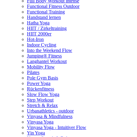
Full Body Workout intense
Functional Fitness Outdoor
Functional Training
Handstand lernen
Hatha Yoga
HIIT / Zirkeltraining
HIIT 2000er
Hot-Iron
Indoor Cycling
Into the Weekend Flow
Jumping® Fitness
Langhantel Workout
Mobility Flow
Pilates
Pole Gym Basis
Power Yoga
Rückenfitness
Slow Flow Yoga
Step Workout
Stretch & Relax
Urbanathletics - outdoor
Vinyasa & Mindfulness
Vinyasa Yoga
Vinyasa Yoga - Intuitiver Flow
Yin Yoga