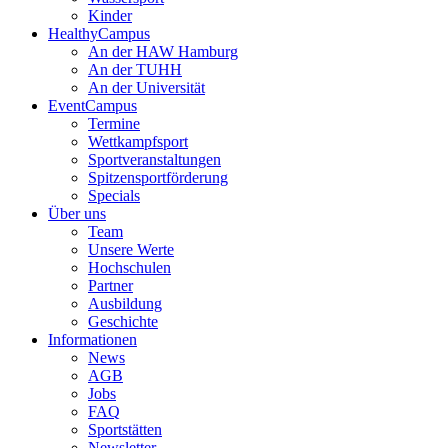
Kinder
HealthyCampus
An der HAW Hamburg
An der TUHH
An der Universität
EventCampus
Termine
Wettkampfsport
Sportveranstaltungen
Spitzensportförderung
Specials
Über uns
Team
Unsere Werte
Hochschulen
Partner
Ausbildung
Geschichte
Informationen
News
AGB
Jobs
FAQ
Sportstätten
Newsletter