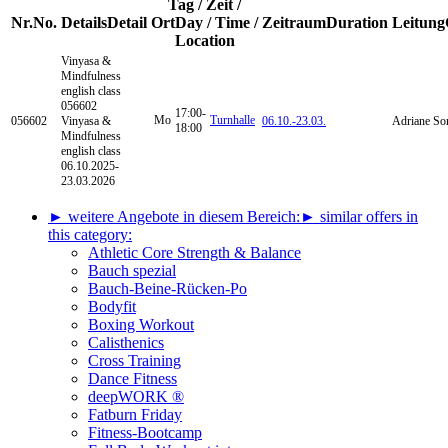
Tag / Zeit /
Nr.
No.
Details
Detail
Ort
Day / Time /
Zeitraum
Duration
Leitung
Location
Vinyasa &
Mindfulness
english class
056602
17:00-
Mo
Turnhalle
056602
Vinyasa &
06.10.-
23.03.
Adriane So
18:00
Mindfulness
english class
06.10.2025-
23.03.2026
► weitere Angebote in diesem Bereich:
► similar offers in
this category:
Athletic Core Strength & Balance
Bauch spezial
Bauch-Beine-Rücken-Po
Bodyfit
Boxing Workout
Calisthenics
Cross Training
Dance Fitness
deepWORK ®
Fatburn Friday
Fitness-Bootcamp