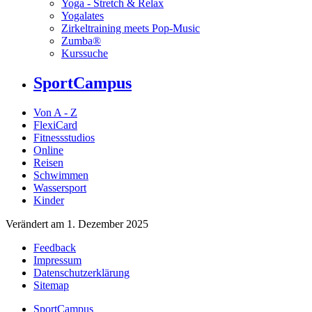
Yoga - Stretch & Relax
Yogalates
Zirkeltraining meets Pop-Music
Zumba®
Kurssuche
SportCampus
Von A - Z
FlexiCard
Fitnessstudios
Online
Reisen
Schwimmen
Wassersport
Kinder
Verändert am 1. Dezember 2025
Feedback
Impressum
Datenschutzerklärung
Sitemap
SportCampus