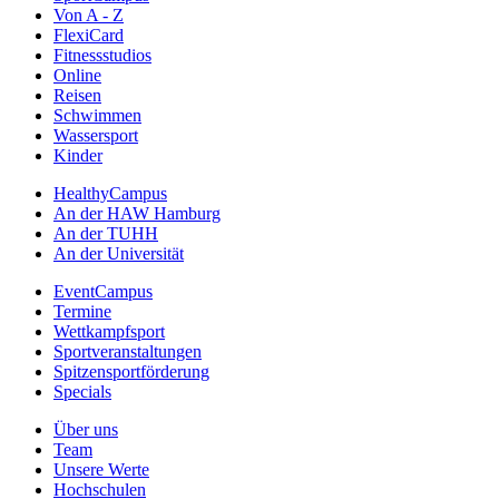
Von A - Z
FlexiCard
Fitnessstudios
Online
Reisen
Schwimmen
Wassersport
Kinder
HealthyCampus
An der HAW Hamburg
An der TUHH
An der Universität
EventCampus
Termine
Wettkampfsport
Sportveranstaltungen
Spitzensportförderung
Specials
Über uns
Team
Unsere Werte
Hochschulen