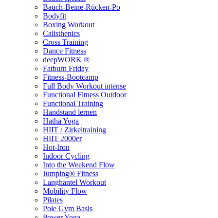
Bauch-Beine-Rücken-Po
Bodyfit
Boxing Workout
Calisthenics
Cross Training
Dance Fitness
deepWORK ®
Fatburn Friday
Fitness-Bootcamp
Full Body Workout intense
Functional Fitness Outdoor
Functional Training
Handstand lernen
Hatha Yoga
HIIT / Zirkeltraining
HIIT 2000er
Hot-Iron
Indoor Cycling
Into the Weekend Flow
Jumping® Fitness
Langhantel Workout
Mobility Flow
Pilates
Pole Gym Basis
Power Yoga