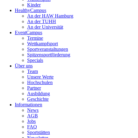
Kinder
HealthyCampus
An der HAW Hamburg
An der TUHH
An der Universität
EventCampus
Termine
Wettkampfsport
Sportveranstaltungen
Spitzensportförderung
Specials
Über uns
Team
Unsere Werte
Hochschulen
Partner
Ausbildung
Geschichte
Informationen
News
AGB
Jobs
FAQ
Sportstätten
Newsletter