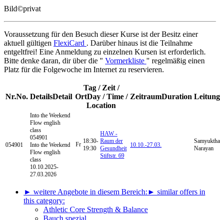
Bild
©
privat
Voraussetzung für den Besuch dieser Kurse ist der Besitz einer
aktuell gültigen
FlexiCard
. Darüber hinaus ist die Teilnahme
entgeltfrei! Eine Anmeldung zu einzelnen Kursen ist erforderlich.
Bitte denke daran, dir über die "
Vormerkliste
" regelmäßig einen
Platz für die Folgewoche im Internet zu reservieren.
Tag / Zeit /
Nr.
No.
Details
Detail
Ort
Day / Time /
Zeitraum
Duration
Leitung
Location
Into the Weekend
Flow
english
class
HAW -
054901
18:30-
Raum der
Samyuktha
Fr
054901
Into the Weekend
10.10.-
27.03.
19:30
Gesundheit
Narayan
Flow english
Stiftstr. 69
class
10.10.2025-
27.03.2026
► weitere Angebote in diesem Bereich:
► similar offers in
this category:
Athletic Core Strength & Balance
Bauch spezial