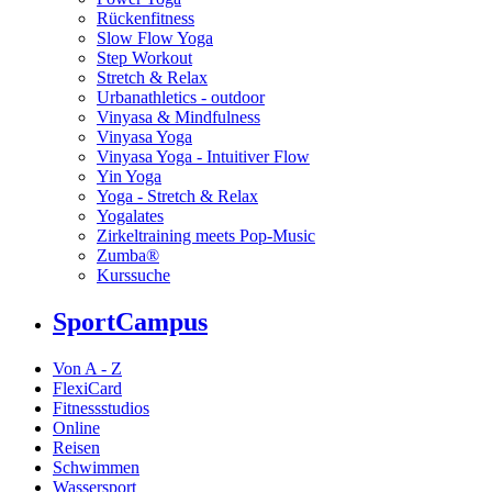
Rückenfitness
Slow Flow Yoga
Step Workout
Stretch & Relax
Urbanathletics - outdoor
Vinyasa & Mindfulness
Vinyasa Yoga
Vinyasa Yoga - Intuitiver Flow
Yin Yoga
Yoga - Stretch & Relax
Yogalates
Zirkeltraining meets Pop-Music
Zumba®
Kurssuche
SportCampus
Von A - Z
FlexiCard
Fitnessstudios
Online
Reisen
Schwimmen
Wassersport