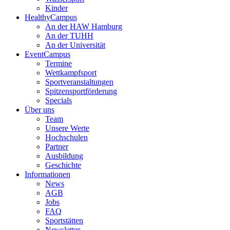
Kinder
HealthyCampus
An der HAW Hamburg
An der TUHH
An der Universität
EventCampus
Termine
Wettkampfsport
Sportveranstaltungen
Spitzensportförderung
Specials
Über uns
Team
Unsere Werte
Hochschulen
Partner
Ausbildung
Geschichte
Informationen
News
AGB
Jobs
FAQ
Sportstätten
Newsletter