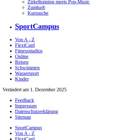
Zirkeltraining meets Pop-Music
Zumba®
Kurssuche
SportCampus
Von A - Z
FlexiCard
Fitnessstudios
Online
Reisen
Schwimmen
Wassersport
Kinder
Verändert am 1. Dezember 2025
Feedback
Impressum
Datenschutzerklärung
Sitemap
SportCampus
Von A - Z
FlexiCard