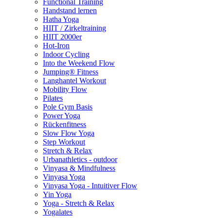
Functional Training
Handstand lernen
Hatha Yoga
HIIT / Zirkeltraining
HIIT 2000er
Hot-Iron
Indoor Cycling
Into the Weekend Flow
Jumping® Fitness
Langhantel Workout
Mobility Flow
Pilates
Pole Gym Basis
Power Yoga
Rückenfitness
Slow Flow Yoga
Step Workout
Stretch & Relax
Urbanathletics - outdoor
Vinyasa & Mindfulness
Vinyasa Yoga
Vinyasa Yoga - Intuitiver Flow
Yin Yoga
Yoga - Stretch & Relax
Yogalates