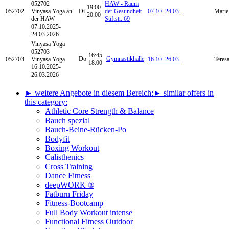
052702
HAW - Raum
19:00-
052702
Vinyasa Yoga an
Di
der Gesundheit
07.10.-
24.03.
Marie
20:00
der HAW
Stiftstr. 69
07.10.2025-
24.03.2026
Vinyasa Yoga
052703
16:45-
Do
Gymnastikhalle
052703
Vinyasa Yoga
16.10.-
26.03.
Teresa
18:00
16.10.2025-
26.03.2026
► weitere Angebote in diesem Bereich:
► similar offers in
this category:
Athletic Core Strength & Balance
Bauch spezial
Bauch-Beine-Rücken-Po
Bodyfit
Boxing Workout
Calisthenics
Cross Training
Dance Fitness
deepWORK ®
Fatburn Friday
Fitness-Bootcamp
Full Body Workout intense
Functional Fitness Outdoor