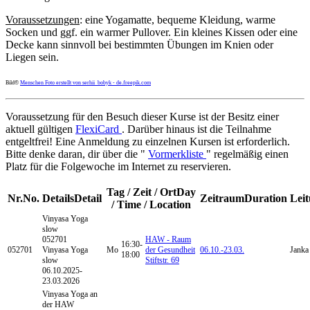
Voraussetzungen
: eine Yogamatte, bequeme Kleidung, warme
Socken und ggf. ein warmer Pullover. Ein kleines Kissen oder eine
Decke kann sinnvoll bei bestimmten Übungen im Knien oder
Liegen sein.
Bild©
Menschen Foto erstellt von serhii_bobyk - de.freepik.com
Voraussetzung für den Besuch dieser Kurse ist der Besitz einer
aktuell gültigen
FlexiCard
. Darüber hinaus ist die Teilnahme
entgeltfrei! Eine Anmeldung zu einzelnen Kursen ist erforderlich.
Bitte denke daran, dir über die "
Vormerkliste
" regelmäßig einen
Platz für die Folgewoche im Internet zu reservieren.
Tag / Zeit / Ort
Day
Nr.
No.
Details
Detail
Zeitraum
Duration
Lei
/ Time / Location
Vinyasa Yoga
slow
052701
HAW - Raum
16:30-
052701
Vinyasa Yoga
Mo
der Gesundheit
06.10.-
23.03.
Janka
18:00
slow
Stiftstr. 69
06.10.2025-
23.03.2026
Vinyasa Yoga
an
der HAW