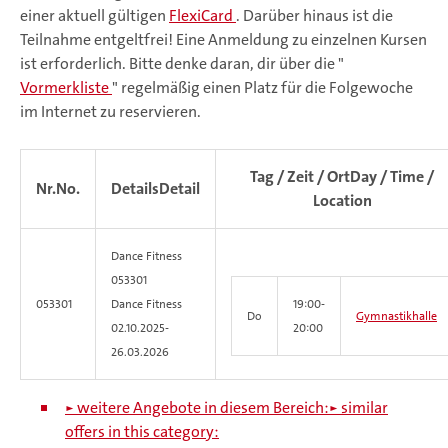
einer aktuell gültigen
FlexiCard
. Darüber hinaus ist die
Teilnahme entgeltfrei! Eine Anmeldung zu einzelnen Kursen
ist erforderlich. Bitte denke daran, dir über die "
Vormerkliste
" regelmäßig einen Platz für die Folgewoche
im Internet zu reservieren.
Tag / Zeit / Ort
Day / Time /
Nr.
No.
Details
Detail
Location
Dance Fitness
053301
053301
Dance Fitness
19:00-
Do
Gymnastikhalle
02.10.2025-
20:00
26.03.2026
► weitere Angebote in diesem Bereich:
► similar
offers in this category: