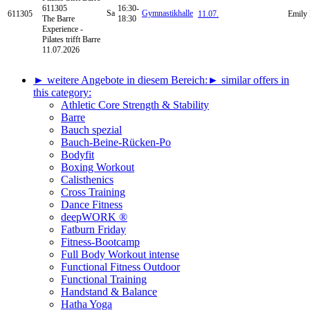
611305
16:30-
Sa
Gymnastikhalle
611305
11.07.
Emily 
The Barre
18:30
Experience -
Pilates trifft Barre
11.07.2026
► weitere Angebote in diesem Bereich:
► similar offers in
this category:
Athletic Core Strength & Stability
Barre
Bauch spezial
Bauch-Beine-Rücken-Po
Bodyfit
Boxing Workout
Calisthenics
Cross Training
Dance Fitness
deepWORK ®
Fatburn Friday
Fitness-Bootcamp
Full Body Workout intense
Functional Fitness Outdoor
Functional Training
Handstand & Balance
Hatha Yoga