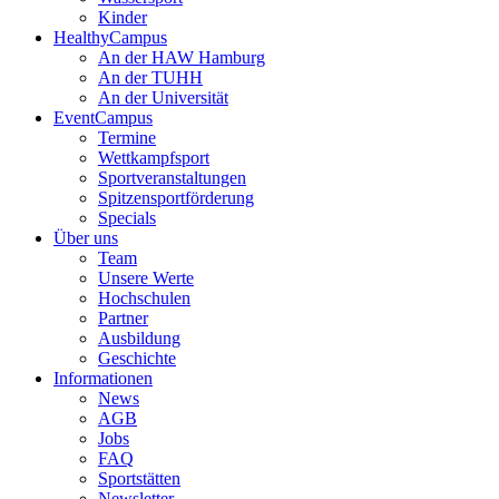
Kinder
HealthyCampus
An der HAW Hamburg
An der TUHH
An der Universität
EventCampus
Termine
Wettkampfsport
Sportveranstaltungen
Spitzensportförderung
Specials
Über uns
Team
Unsere Werte
Hochschulen
Partner
Ausbildung
Geschichte
Informationen
News
AGB
Jobs
FAQ
Sportstätten
Newsletter