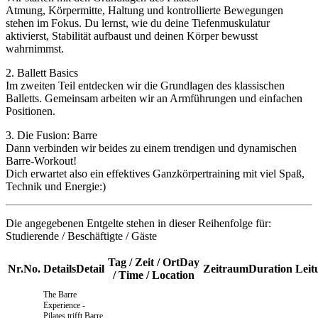
Atmung, Körpermitte, Haltung und kontrollierte Bewegungen
stehen im Fokus. Du lernst, wie du deine Tiefenmuskulatur
aktivierst, Stabilität aufbaust und deinen Körper bewusst
wahrnimmst.
2. Ballett Basics
Im zweiten Teil entdecken wir die Grundlagen des klassischen
Balletts. Gemeinsam arbeiten wir an Armführungen und einfachen
Positionen.
3. Die Fusion: Barre
Dann verbinden wir beides zu einem trendigen und dynamischen
Barre-Workout!
Dich erwartet also ein effektives Ganzkörpertraining mit viel Spaß,
Technik und Energie:)
Die angegebenen Entgelte stehen in dieser Reihenfolge für:
Studierende / Beschäftigte / Gäste
Tag / Zeit / Ort
Day
Nr.
No.
Details
Detail
Zeitraum
Duration
Leit
/ Time / Location
The Barre
Experience
-
Pilates trifft Barre