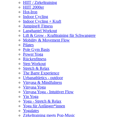
HIIT / Zirkeltraining
HIIT 2000er
Hot-Iron
Indoor Cycling
Indoor Cycling + Kraft
Jumping® Fitness
Langhantel Workout
Lift & Grow - Krafttraining für Schwangere
Mobility & Movement Flow
Pilates
Pole Gym Basis
Power Yoga
Rückenfitness
Step Workout
Stretch & Relax
The Barre Experience
Urbanathletics - outdoor
Vinyasa & Mindfulness
Vinyasa Yoga
Vinyasa Yoga - Intuitiver Flow
Yin Yoga
Yoga - Stretch & Relax
Yoga für Anfänger*innen
Yogalates
Zirkeltraining meets Pop-Music