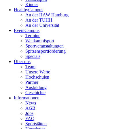
Kinder
HealthyCampus
An der HAW Hamburg
An der TUHH
An der Universität
EventCampus
Termine
Wettkampfsport
Sportveranstaltungen
Spitzensportförderung
Specials
Über uns
Team
Unsere Werte
Hochschulen
Partner
Ausbildung
Geschichte
Informationen
News
AGB
Jobs
FAQ
Sportstätten
Newsletter