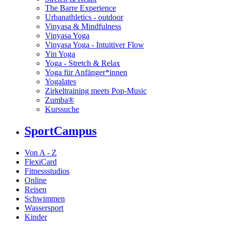
The Barre Experience
Urbanathletics - outdoor
Vinyasa & Mindfulness
Vinyasa Yoga
Vinyasa Yoga - Intuitiver Flow
Yin Yoga
Yoga - Stretch & Relax
Yoga für Anfänger*innen
Yogalates
Zirkeltraining meets Pop-Music
Zumba®
Kurssuche
SportCampus
Von A - Z
FlexiCard
Fitnessstudios
Online
Reisen
Schwimmen
Wassersport
Kinder