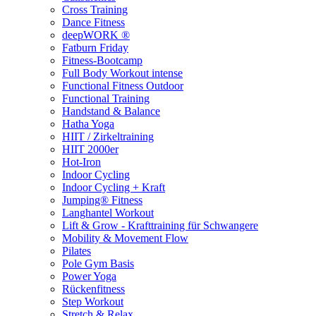
Cross Training
Dance Fitness
deepWORK ®
Fatburn Friday
Fitness-Bootcamp
Full Body Workout intense
Functional Fitness Outdoor
Functional Training
Handstand & Balance
Hatha Yoga
HIIT / Zirkeltraining
HIIT 2000er
Hot-Iron
Indoor Cycling
Indoor Cycling + Kraft
Jumping® Fitness
Langhantel Workout
Lift & Grow - Krafttraining für Schwangere
Mobility & Movement Flow
Pilates
Pole Gym Basis
Power Yoga
Rückenfitness
Step Workout
Stretch & Relax