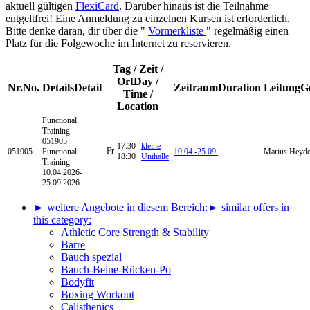
aktuell gültigen
FlexiCard
. Darüber hinaus ist die Teilnahme
entgeltfrei! Eine Anmeldung zu einzelnen Kursen ist erforderlich.
Bitte denke daran, dir über die "
Vormerkliste
" regelmäßig einen
Platz für die Folgewoche im Internet zu reservieren.
Tag / Zeit /
Ort
Day /
Nr.
No.
Details
Detail
Zeitraum
Duration
Leitung
G
Time /
Location
Functional
Training
051905
17:30-
kleine
Fr
051905
Functional
10.04.-
25.09.
Marius Heyd
18:30
Unihalle
Training
10.04.2026-
25.09.2026
► weitere Angebote in diesem Bereich:
► similar offers in
this category:
Athletic Core Strength & Stability
Barre
Bauch spezial
Bauch-Beine-Rücken-Po
Bodyfit
Boxing Workout
Calisthenics