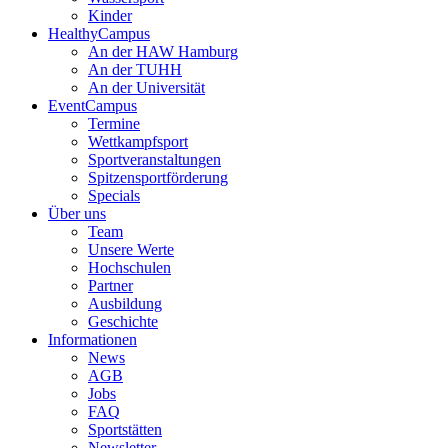
Kinder
HealthyCampus
An der HAW Hamburg
An der TUHH
An der Universität
EventCampus
Termine
Wettkampfsport
Sportveranstaltungen
Spitzensportförderung
Specials
Über uns
Team
Unsere Werte
Hochschulen
Partner
Ausbildung
Geschichte
Informationen
News
AGB
Jobs
FAQ
Sportstätten
Newsletter