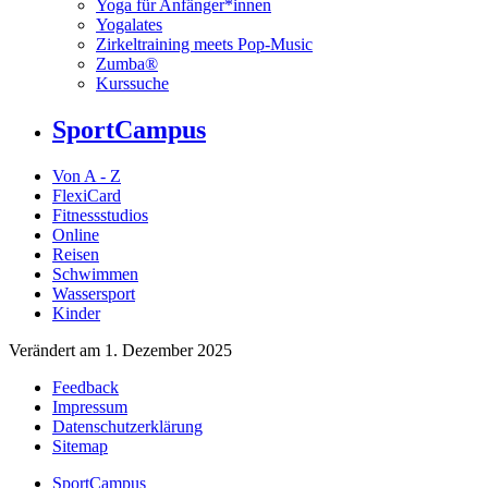
Yoga für Anfänger*innen
Yogalates
Zirkeltraining meets Pop-Music
Zumba®
Kurssuche
SportCampus
Von A - Z
FlexiCard
Fitnessstudios
Online
Reisen
Schwimmen
Wassersport
Kinder
Verändert am 1. Dezember 2025
Feedback
Impressum
Datenschutzerklärung
Sitemap
SportCampus