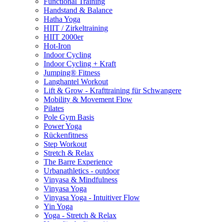
Functional Training
Handstand & Balance
Hatha Yoga
HIIT / Zirkeltraining
HIIT 2000er
Hot-Iron
Indoor Cycling
Indoor Cycling + Kraft
Jumping® Fitness
Langhantel Workout
Lift & Grow - Krafttraining für Schwangere
Mobility & Movement Flow
Pilates
Pole Gym Basis
Power Yoga
Rückenfitness
Step Workout
Stretch & Relax
The Barre Experience
Urbanathletics - outdoor
Vinyasa & Mindfulness
Vinyasa Yoga
Vinyasa Yoga - Intuitiver Flow
Yin Yoga
Yoga - Stretch & Relax