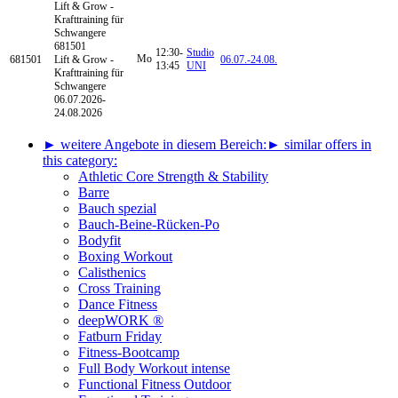
Lift & Grow -
Krafttraining für
Schwangere
681501
12:30-
Studio
Mo
681501
Lift & Grow -
06.07.-
24.08.
13:45
UNI
Krafttraining für
Schwangere
06.07.2026-
24.08.2026
► weitere Angebote in diesem Bereich:
► similar offers in
this category:
Athletic Core Strength & Stability
Barre
Bauch spezial
Bauch-Beine-Rücken-Po
Bodyfit
Boxing Workout
Calisthenics
Cross Training
Dance Fitness
deepWORK ®
Fatburn Friday
Fitness-Bootcamp
Full Body Workout intense
Functional Fitness Outdoor