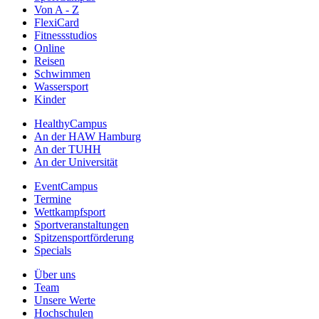
Von A - Z
FlexiCard
Fitnessstudios
Online
Reisen
Schwimmen
Wassersport
Kinder
HealthyCampus
An der HAW Hamburg
An der TUHH
An der Universität
EventCampus
Termine
Wettkampfsport
Sportveranstaltungen
Spitzensportförderung
Specials
Über uns
Team
Unsere Werte
Hochschulen