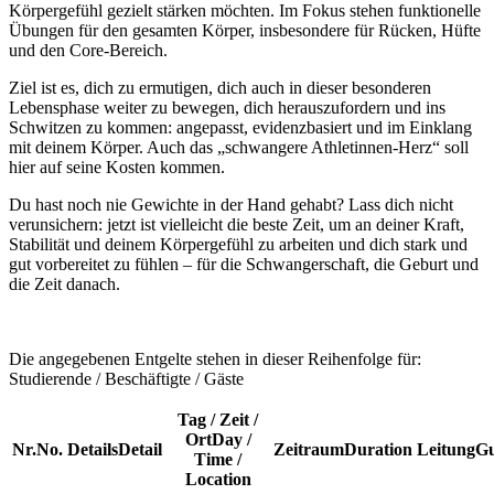
Körpergefühl gezielt stärken möchten. Im Fokus stehen funktionelle
Übungen für den gesamten Körper, insbesondere für Rücken, Hüfte
und den Core-Bereich.
Ziel ist es, dich zu ermutigen, dich auch in dieser besonderen
Lebensphase weiter zu bewegen, dich herauszufordern und ins
Schwitzen zu kommen: angepasst, evidenzbasiert und im Einklang
mit deinem Körper. Auch das „schwangere Athletinnen-Herz“ soll
hier auf seine Kosten kommen.
Du hast noch nie Gewichte in der Hand gehabt? Lass dich nicht
verunsichern: jetzt ist vielleicht die beste Zeit, um an deiner Kraft,
Stabilität und deinem Körpergefühl zu arbeiten und dich stark und
gut vorbereitet zu fühlen – für die Schwangerschaft, die Geburt und
die Zeit danach.
Die angegebenen Entgelte stehen in dieser Reihenfolge für:
Studierende / Beschäftigte / Gäste
Tag / Zeit /
Ort
Day /
Nr.
No.
Details
Detail
Zeitraum
Duration
Leitung
Gu
Time /
Location