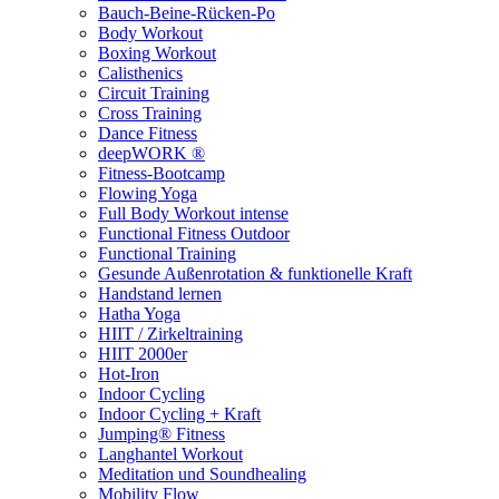
Bauch-Beine-Rücken-Po
Body Workout
Boxing Workout
Calisthenics
Circuit Training
Cross Training
Dance Fitness
deepWORK ®
Fitness-Bootcamp
Flowing Yoga
Full Body Workout intense
Functional Fitness Outdoor
Functional Training
Gesunde Außenrotation & funktionelle Kraft
Handstand lernen
Hatha Yoga
HIIT / Zirkeltraining
HIIT 2000er
Hot-Iron
Indoor Cycling
Indoor Cycling + Kraft
Jumping® Fitness
Langhantel Workout
Meditation und Soundhealing
Mobility Flow