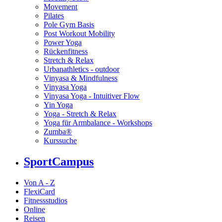
Movement
Pilates
Pole Gym Basis
Post Workout Mobility
Power Yoga
Rückenfitness
Stretch & Relax
Urbanathletics - outdoor
Vinyasa & Mindfulness
Vinyasa Yoga
Vinyasa Yoga - Intuitiver Flow
Yin Yoga
Yoga - Stretch & Relax
Yoga für Armbalance - Workshops
Zumba®
Kurssuche
SportCampus
Von A - Z
FlexiCard
Fitnessstudios
Online
Reisen