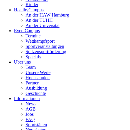
Kinder
HealthyCampus
An der HAW Hamburg
An der TUHH
An der Universität
EventCampus
Termine
Wettkampfsport
Sportveranstaltungen
Spitzensportförderung
Specials
Über uns
Team
Unsere Werte
Hochschulen
Partner
Ausbildung
Geschichte
Informationen
News
AGB
Jobs
FAQ
Sportstätten
Newsletter