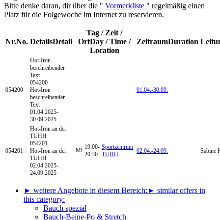
Bitte denke daran, dir über die "
Vormerkliste
" regelmäßig einen
Platz für die Folgewoche im Internet zu reservieren.
Tag / Zeit /
Nr.
No.
Details
Detail
Ort
Day / Time /
Zeitraum
Duration
Leitu
Location
Hot-Iron
beschreibender
Text
054200
054200
Hot-Iron
01.04.-
30.09.
beschreibender
Text
01.04.2025-
30.09.2025
Hot-Iron
an der
TUHH
054201
19:00-
Sportzentrum
Mi
054201
Hot-Iron an der
02.04.-
24.09.
Sabine 
20:30
TUHH
TUHH
02.04.2025-
24.09.2025
► weitere Angebote in diesem Bereich:
► similar offers in
this category:
Bauch spezial
Bauch-Beine-Po & Stretch