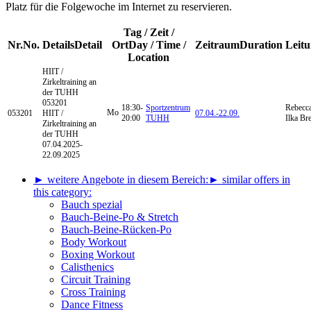
Platz für die Folgewoche im Internet zu reservieren.
Tag / Zeit /
Nr.
No.
Details
Detail
Ort
Day / Time /
Zeitraum
Duration
Leit
Location
HIIT /
Zirkeltraining
an
der TUHH
053201
18:30-
Sportzentrum
Rebecca
Mo
053201
HIIT /
07.04.-
22.09.
20:00
TUHH
Ilka Br
Zirkeltraining an
der TUHH
07.04.2025-
22.09.2025
► weitere Angebote in diesem Bereich:
► similar offers in
this category:
Bauch spezial
Bauch-Beine-Po & Stretch
Bauch-Beine-Rücken-Po
Body Workout
Boxing Workout
Calisthenics
Circuit Training
Cross Training
Dance Fitness