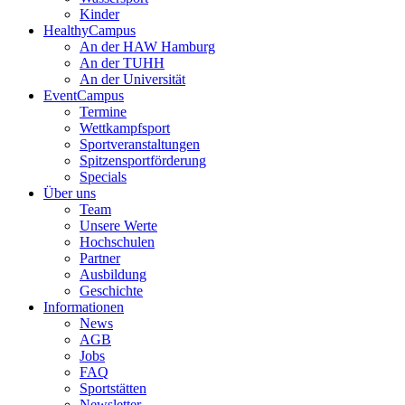
Kinder
HealthyCampus
An der HAW Hamburg
An der TUHH
An der Universität
EventCampus
Termine
Wettkampfsport
Sportveranstaltungen
Spitzensportförderung
Specials
Über uns
Team
Unsere Werte
Hochschulen
Partner
Ausbildung
Geschichte
Informationen
News
AGB
Jobs
FAQ
Sportstätten
Newsletter