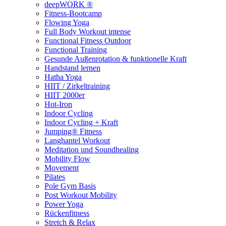
deepWORK ®
Fitness-Bootcamp
Flowing Yoga
Full Body Workout intense
Functional Fitness Outdoor
Functional Training
Gesunde Außenrotation & funktionelle Kraft
Handstand lernen
Hatha Yoga
HIIT / Zirkeltraining
HIIT 2000er
Hot-Iron
Indoor Cycling
Indoor Cycling + Kraft
Jumping® Fitness
Langhantel Workout
Meditation und Soundhealing
Mobility Flow
Movement
Pilates
Pole Gym Basis
Post Workout Mobility
Power Yoga
Rückenfitness
Stretch & Relax