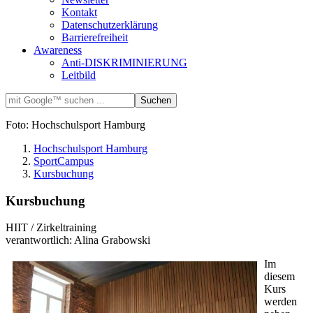
Kontakt
Datenschutzerklärung
Barrierefreiheit
Awareness
Anti-DISKRIMINIERUNG
Leitbild
Foto: Hochschulsport Hamburg
Hochschulsport Hamburg
SportCampus
Kursbuchung
Kursbuchung
HIIT / Zirkeltraining
verantwortlich: Alina Grabowski
Im
diesem
Kurs
werden