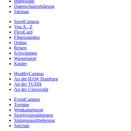
Impressum
Datenschutzerklärung
Sitemap
SportCampus
Von A - Z
FlexiCard
Fitnessstudios
Online
Reisen
Schwimmen
Wassersport
Kinder
HealthyCampus
An der HAW Hamburg
An der TUHH
An der Universität
EventCampus
Termine
Wettkampfsport
Sportveranstaltungen
Spitzensportförderung
Specials