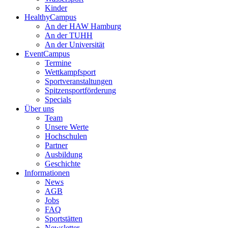
Kinder
HealthyCampus
An der HAW Hamburg
An der TUHH
An der Universität
EventCampus
Termine
Wettkampfsport
Sportveranstaltungen
Spitzensportförderung
Specials
Über uns
Team
Unsere Werte
Hochschulen
Partner
Ausbildung
Geschichte
Informationen
News
AGB
Jobs
FAQ
Sportstätten
Newsletter