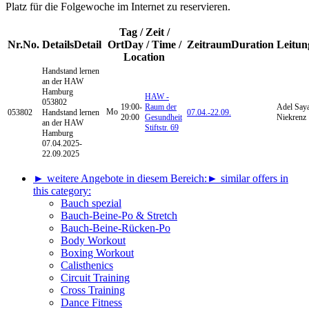
Platz für die Folgewoche im Internet zu reservieren.
Tag / Zeit /
Nr.
No.
Details
Detail
Ort
Day / Time /
Zeitraum
Duration
Leitun
Location
Handstand lernen
an der HAW
Hamburg
HAW -
053802
19:00-
Raum der
Adel Saya
Mo
053802
Handstand lernen
07.04.-
22.09.
20:00
Gesundheit
Niekrenz
an der HAW
Stiftstr. 69
Hamburg
07.04.2025-
22.09.2025
► weitere Angebote in diesem Bereich:
► similar offers in
this category:
Bauch spezial
Bauch-Beine-Po & Stretch
Bauch-Beine-Rücken-Po
Body Workout
Boxing Workout
Calisthenics
Circuit Training
Cross Training
Dance Fitness