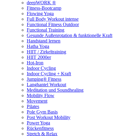
deepWORK ®
Fitness-Bootcamp
Flowing Yoga
Full Body Workout intense
Functional Fitness Outdoor
Functional Training
Gesunde Außenrotation & funktionelle Kraft
Handstand lernen
Hatha Yoga
HIIT / Zirkeltraining
HIIT 2000er
Hot-Iron
Indoor Cycling
Indoor Cycling + Kraft
Jumping® Fitness
Langhantel Workout
Meditation und Soundhealing
Mobility Flow
Movement
Pilates
Pole Gym Basis
Post Workout Mobility
Power Yoga
Rückenfitness
Stretch & Relax