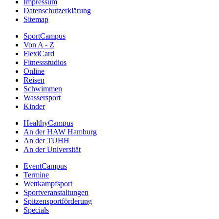
Impressum
Datenschutzerklärung
Sitemap
SportCampus
Von A - Z
FlexiCard
Fitnessstudios
Online
Reisen
Schwimmen
Wassersport
Kinder
HealthyCampus
An der HAW Hamburg
An der TUHH
An der Universität
EventCampus
Termine
Wettkampfsport
Sportveranstaltungen
Spitzensportförderung
Specials