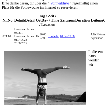
Bitte denke daran, dir über die "
Vormerkliste
" regelmäßig einen
Platz für die Folgewoche im Internet zu reservieren.
Tag / Zeit /
Nr.
No.
Details
Detail
Ort
Day / Time
Zeitraum
Duration
Leitung
/ Location
Handstand lernen
053801
20:00-
Julia Niekre
Di
Turnhalle
053801
Handstand lernen
01.04.-
23.09.
22:00
Sayadkooh
01.04.2025-
23.09.2025
In diesem
Kurs
werden
wir