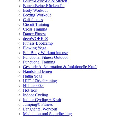
Bauch-Beine-Po & Stretch
Bauch-Beine-Rücken-Po
Body Workout
Boxing Workout
Calisthenics
Circuit Training
Cross Training
Dance Fitness
deepWORK ®
Fitness-Bootcamp
Flowing Yoga
Full Body Workout intense
Functional Fitness Outdoor
Functional Training
Gesunde Außenrotation & funktionelle Kraft
Handstand lernen
Hatha Yoga
HIIT / Zirkeltraining
HIIT 2000er
Hot-Iron
Indoor Cycling
Indoor Cycling + Kraft
Jumping® Fitness
Langhantel Workout
Meditation und Soundhealing