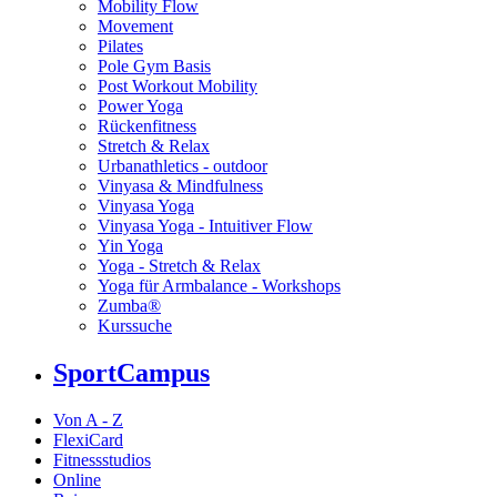
Mobility Flow
Movement
Pilates
Pole Gym Basis
Post Workout Mobility
Power Yoga
Rückenfitness
Stretch & Relax
Urbanathletics - outdoor
Vinyasa & Mindfulness
Vinyasa Yoga
Vinyasa Yoga - Intuitiver Flow
Yin Yoga
Yoga - Stretch & Relax
Yoga für Armbalance - Workshops
Zumba®
Kurssuche
SportCampus
Von A - Z
FlexiCard
Fitnessstudios
Online