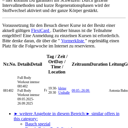
– hier kommst Du garantiert ins Schwitzen! Durch gezielte
Intervallmethoden und kurze Regenerationsphasen wird der
Stoffwechsel aktiviert und der ganze Körper gestärkt.
Voraussetzung für den Besuch dieser Kurse ist der Besitz einer
aktuell gültigen
FlexiCard
. Darüber hinaus ist die Teilnahme
entgeltfrei! Eine Anmeldung zu einzelnen Kursen ist erforderlich.
Bitte denke daran, dir über die "
Vormerkliste
" regelmäßig einen
Platz für die Folgewoche im Internet zu reservieren.
Tag / Zeit /
Ort
Day /
Nr.
No.
Details
Detail
Zeitraum
Duration
Leitung
G
Time /
Location
Full Body
Workout intense
081402
19:30-
kleine
Fr
081402
Full Body
09.05.-
26.09.
Antonia Bahn
20:30
Unihalle
Workout intense
09.05.2025-
26.09.2025
► weitere Angebote in diesem Bereich:
► similar offers in
this category:
Bauch spezial