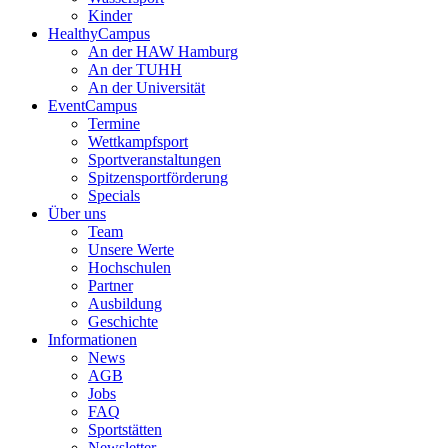
Kinder
HealthyCampus
An der HAW Hamburg
An der TUHH
An der Universität
EventCampus
Termine
Wettkampfsport
Sportveranstaltungen
Spitzensportförderung
Specials
Über uns
Team
Unsere Werte
Hochschulen
Partner
Ausbildung
Geschichte
Informationen
News
AGB
Jobs
FAQ
Sportstätten
Newsletter