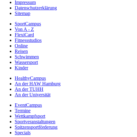
Impressum
Datenschutzerklärung
Sitemap
SportCampus
Von A - Z
FlexiCard
Fitnessstudios
Online
Reisen
Schwimmen
Wassersport
Kinder
HealthyCampus
An der HAW Hamburg
An der TUHH
An der Universität
EventCampus
Termine
Wettkampfsport
Sportveranstaltungen
Spitzensportförderung
Specials