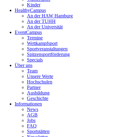
Kinder
HealthyCampus
An der HAW Hamburg
An der TUHH
An der Universität
EventCampus
Termine
Wettkampfsport
Sportveranstaltungen
Spitzensportförderung
Specials
Über uns
Team
Unsere Werte
Hochschulen
Partner
Ausbildung
Geschichte
Informationen
News
AGB
Jobs
FAQ
Sportstätten
Newsletter