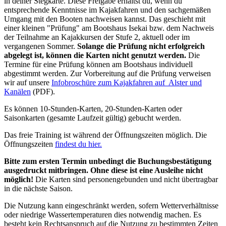
in deiner Stegkarte. Diese Freigabe erhältst du, wenn du
entsprechende Kenntnisse im Kajakfahren und den sachgemäßen
Umgang mit den Booten nachweisen kannst. Das geschieht mit
einer kleinen "Prüfung" am Bootshaus Isekai bzw. dem Nachweis
der Teilnahme an Kajakkursen der Stufe 2, aktuell oder im
vergangenen Sommer.
Solange die Prüfung nicht erfolgreich
abgelegt ist, können die Karten nicht genutzt werden.
Die
Termine für eine Prüfung können am Bootshaus individuell
abgestimmt werden. Zur Vorbereitung auf die Prüfung verweisen
wir auf unsere
Infobroschüre zum Kajakfahren auf Alster und
Kanälen
(PDF).
Es können 10-Stunden-Karten, 20-Stunden-Karten oder
Saisonkarten (gesamte Laufzeit gültig) gebucht werden.
Das freie Training ist während der Öffnungszeiten möglich. Die
Öffnungszeiten
findest du hier.
Bitte zum ersten Termin unbedingt die Buchungsbestätigung
ausgedruckt mitbringen. Ohne diese ist eine Ausleihe nicht
möglich!
Die Karten sind personengebunden und nicht übertragbar
in die nächste Saison.
Die Nutzung kann eingeschränkt werden, sofern Wetterverhältnisse
oder niedrige Wassertemperaturen dies notwendig machen. Es
besteht kein Rechtsanspruch auf die Nutzung zu bestimmten Zeiten