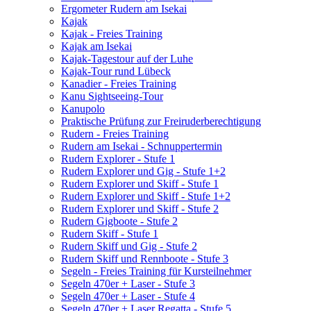
Ergometer Rudern am Isekai
Kajak
Kajak - Freies Training
Kajak am Isekai
Kajak-Tagestour auf der Luhe
Kajak-Tour rund Lübeck
Kanadier - Freies Training
Kanu Sightseeing-Tour
Kanupolo
Praktische Prüfung zur Freiruderberechtigung
Rudern - Freies Training
Rudern am Isekai - Schnuppertermin
Rudern Explorer - Stufe 1
Rudern Explorer und Gig - Stufe 1+2
Rudern Explorer und Skiff - Stufe 1
Rudern Explorer und Skiff - Stufe 1+2
Rudern Explorer und Skiff - Stufe 2
Rudern Gigboote - Stufe 2
Rudern Skiff - Stufe 1
Rudern Skiff und Gig - Stufe 2
Rudern Skiff und Rennboote - Stufe 3
Segeln - Freies Training für Kursteilnehmer
Segeln 470er + Laser - Stufe 3
Segeln 470er + Laser - Stufe 4
Segeln 470er + Laser Regatta - Stufe 5