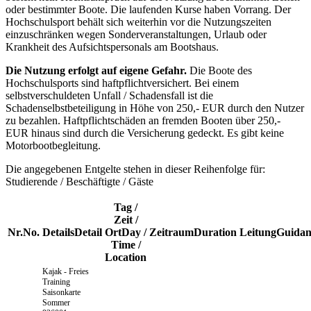
oder bestimmter Boote. Die laufenden Kurse haben Vorrang. Der
Hochschulsport behält sich weiterhin vor die Nutzungszeiten
einzuschränken wegen Sonderveranstaltungen, Urlaub oder
Krankheit des Aufsichtspersonals am Bootshaus.
Die Nutzung erfolgt auf eigene Gefahr.
Die Boote des
Hochschulsports sind haftpflichtversichert. Bei einem
selbstverschuldeten Unfall / Schadensfall ist die
Schadenselbstbeteiligung in Höhe von 250,- EUR durch den Nutzer
zu bezahlen. Haftpflichtschäden an fremden Booten über 250,-
EUR hinaus sind durch die Versicherung gedeckt. Es gibt keine
Motorbootbegleitung.
Die angegebenen Entgelte stehen in dieser Reihenfolge für:
Studierende / Beschäftigte / Gäste
Tag /
Zeit /
Nr.
No.
Details
Detail
Ort
Day /
Zeitraum
Duration
Leitung
Guidan
Time /
Location
Kajak - Freies
Training
Saisonkarte
Sommer