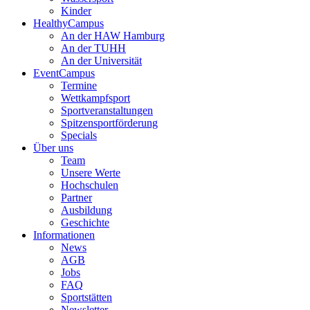
Kinder
HealthyCampus
An der HAW Hamburg
An der TUHH
An der Universität
EventCampus
Termine
Wettkampfsport
Sportveranstaltungen
Spitzensportförderung
Specials
Über uns
Team
Unsere Werte
Hochschulen
Partner
Ausbildung
Geschichte
Informationen
News
AGB
Jobs
FAQ
Sportstätten
Newsletter