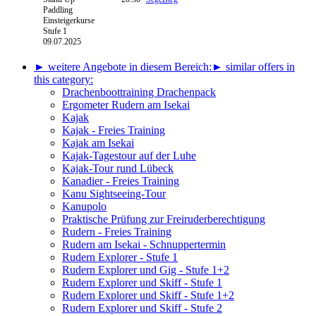
Paddling
Einsteigerkurse
Stufe 1
09.07.2025
► weitere Angebote in diesem Bereich:
► similar offers in
this category:
Drachenboottraining Drachenpack
Ergometer Rudern am Isekai
Kajak
Kajak - Freies Training
Kajak am Isekai
Kajak-Tagestour auf der Luhe
Kajak-Tour rund Lübeck
Kanadier - Freies Training
Kanu Sightseeing-Tour
Kanupolo
Praktische Prüfung zur Freiruderberechtigung
Rudern - Freies Training
Rudern am Isekai - Schnuppertermin
Rudern Explorer - Stufe 1
Rudern Explorer und Gig - Stufe 1+2
Rudern Explorer und Skiff - Stufe 1
Rudern Explorer und Skiff - Stufe 1+2
Rudern Explorer und Skiff - Stufe 2