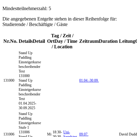
Mindestteilnehmerzahl: 5
Die angegebenen Entgelte stehen in dieser Reihenfolge für:
Studierende / Beschäftigte / Gäste
Tag / Zeit /
Nr.
No.
Details
Detail
Ort
Day / Time
Zeitraum
Duration
Leitung
/ Location
Stand Up
Paddling
Einsteigerkurse
beschreibender
Text
131000
131000
Stand Up
01.04.-
30.09.
Paddling
Einsteigerkurse
beschreibender
Text
01.04.2025-
30.09.2025
Stand Up
Paddling
Einsteigerkurse
Stufe 1
131006
18:30-
Uni-
131006
Mi
09.07.
David Dudd
Stand Up
20:30
Segelsteg