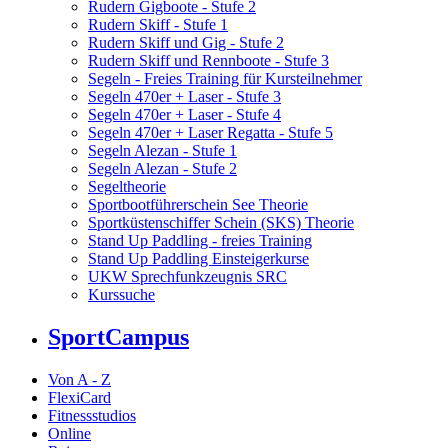
Rudern Gigboote - Stufe 2
Rudern Skiff - Stufe 1
Rudern Skiff und Gig - Stufe 2
Rudern Skiff und Rennboote - Stufe 3
Segeln - Freies Training für Kursteilnehmer
Segeln 470er + Laser - Stufe 3
Segeln 470er + Laser - Stufe 4
Segeln 470er + Laser Regatta - Stufe 5
Segeln Alezan - Stufe 1
Segeln Alezan - Stufe 2
Segeltheorie
Sportbootführerschein See Theorie
Sportküstenschiffer Schein (SKS) Theorie
Stand Up Paddling - freies Training
Stand Up Paddling Einsteigerkurse
UKW Sprechfunkzeugnis SRC
Kurssuche
SportCampus
Von A - Z
FlexiCard
Fitnessstudios
Online