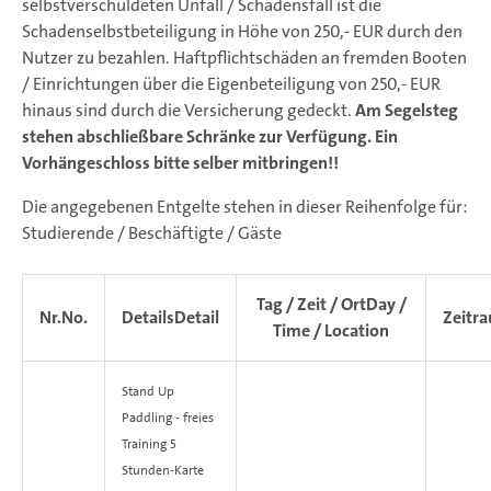
selbstverschuldeten Unfall / Schadensfall ist die
Schadenselbstbeteiligung in Höhe von 250,- EUR durch den
Nutzer zu bezahlen. Haftpflichtschäden an fremden Booten
/ Einrichtungen über die Eigenbeteiligung von 250,- EUR
hinaus sind durch die Versicherung gedeckt.
Am Segelsteg
stehen abschließbare Schränke zur Verfügung. Ein
Vorhängeschloss bitte selber mitbringen!!
Die angegebenen Entgelte stehen in dieser Reihenfolge für:
Studierende / Beschäftigte / Gäste
Tag / Zeit / Ort
Day /
Nr.
No.
Details
Detail
Zeitr
Time / Location
Stand Up
Paddling - freies
Training
5
Stunden-Karte