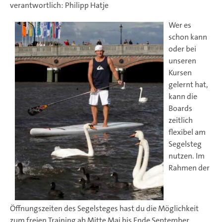
verantwortlich: Philipp Hatje
Wer es
schon kann
oder bei
unseren
Kursen
gelernt hat,
kann die
Boards
zeitlich
flexibel am
Segelsteg
nutzen. Im
Rahmen der
Öffnungszeiten des Segelsteges hast du die Möglichkeit
zum freien Training ab Mitte Mai bis Ende September.