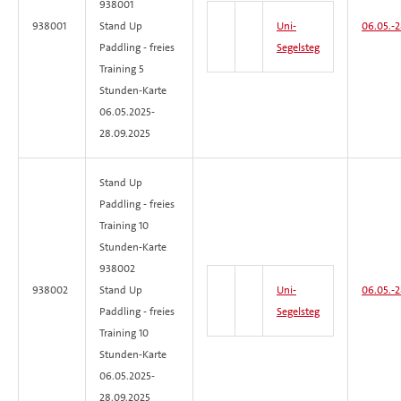
938001
938001
Stand Up
Uni-
06.05.-
2
Paddling - freies
Segelsteg
Training 5
Stunden-Karte
06.05.2025-
28.09.2025
Stand Up
Paddling - freies
Training
10
Stunden-Karte
938002
938002
Stand Up
Uni-
06.05.-
2
Paddling - freies
Segelsteg
Training 10
Stunden-Karte
06.05.2025-
28.09.2025