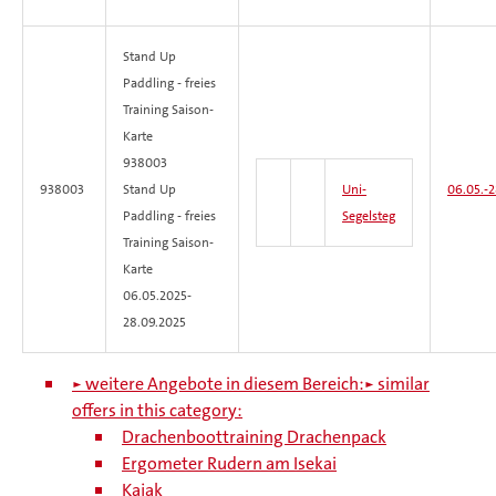
Stand Up
Paddling - freies
Training
Saison-
Karte
938003
938003
Stand Up
Uni-
06.05.-
2
Paddling - freies
Segelsteg
Training Saison-
Karte
06.05.2025-
28.09.2025
► weitere Angebote in diesem Bereich:
► similar
offers in this category:
Drachenboottraining Drachenpack
Ergometer Rudern am Isekai
Kajak