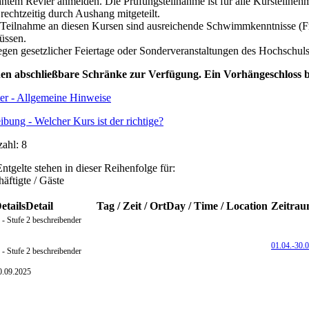
tem Revier anmelden. Die Prüfungsteilnahme ist für alle Kursteilnehme
echtzeitig durch Aushang mitgeteilt.
 Teilnahme an diesen Kursen sind ausreichende Schwimmkenntnisse (F
üssen.
gen gesetzlicher Feiertage oder Sonderveranstaltungen des Hochschuls
en abschließbare Schränke zur Verfügung. Ein Vorhängeschloss bi
ter - Allgemeine Hinweise
bung - Welcher Kurs ist der richtige?
ahl: 8
tgelte stehen in dieser Reihenfolge für:
äftigte / Gäste
etails
Detail
Tag / Zeit / Ort
Day / Time / Location
Zeitra
 - Stufe 2
beschreibender
01.04.-
30.0
 - Stufe 2 beschreibender
0.09.2025