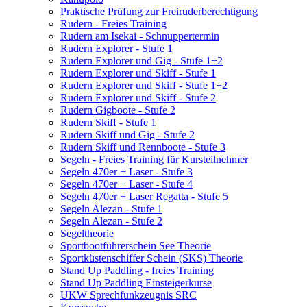
Praktische Prüfung zur Freiruderberechtigung
Rudern - Freies Training
Rudern am Isekai - Schnuppertermin
Rudern Explorer - Stufe 1
Rudern Explorer und Gig - Stufe 1+2
Rudern Explorer und Skiff - Stufe 1
Rudern Explorer und Skiff - Stufe 1+2
Rudern Explorer und Skiff - Stufe 2
Rudern Gigboote - Stufe 2
Rudern Skiff - Stufe 1
Rudern Skiff und Gig - Stufe 2
Rudern Skiff und Rennboote - Stufe 3
Segeln - Freies Training für Kursteilnehmer
Segeln 470er + Laser - Stufe 3
Segeln 470er + Laser - Stufe 4
Segeln 470er + Laser Regatta - Stufe 5
Segeln Alezan - Stufe 1
Segeln Alezan - Stufe 2
Segeltheorie
Sportbootführerschein See Theorie
Sportküstenschiffer Schein (SKS) Theorie
Stand Up Paddling - freies Training
Stand Up Paddling Einsteigerkurse
UKW Sprechfunkzeugnis SRC