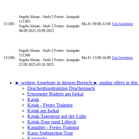
Segeln Alezan - Stufe 2
Ferien - kompakt
111305
111305
Mo-Fr
09:00-12:00
Uni-Segelsteg
Segeln Alezan - Stufe 2 Ferien - kompakt
08.09.2025-
19.09.2025
Segeln Alezan - Stufe 2
Ferien - kompakt
111306
111306
Mo-Fr
13:00-16:00
Uni-Segelsteg
Segeln Alezan - Stufe 2 Ferien - kompakt
22.09.2025-
03.10.2025
► weitere Angebote in diesem Bereich:
► similar offers in this
Drachenboottraining Drachenpack
Ergometer Rudern am Isekai
Kajak
Kajak - Freies Training
Kajak am Isekai
Kajak-Tagestour auf der Luhe
Kajak-Tour rund Lübeck
Kanadier - Freies Training
Kanu Sightseeing-Tour
Kanupolo