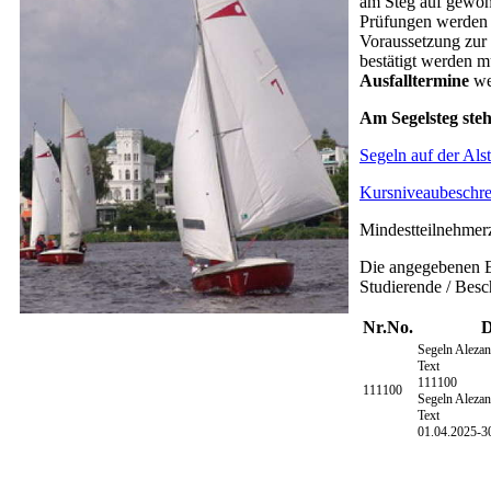
am Steg auf gewohn
Prüfungen werden r
Voraussetzung zur
bestätigt werden m
Ausfalltermine
we
Am Segelsteg steh
Segeln auf der Als
Kursniveaubeschrei
Mindestteilnehmerz
Die angegebenen En
Studierende / Besch
Nr.
No.
D
Segeln Alezan
Text
111100
111100
Segeln Alezan
Text
01.04.2025-
3