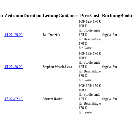
on
Zeitraum
Duration
Leitung
Guidance
Preis
Cost
Buchung
Book
108/ 125/ 170 €
108 €
für Studierende
14.07.-
29.09.
Jan Dudziak
125 €
abgelaufen
für Beschäftigte
170 €
für Gäste
108/ 125/ 170 €
108 €
für Studierende
15.07.-
30.09.
Stephan Waack-Lexa
125 €
abgelaufen
für Beschäftigte
170 €
für Gäste
108/ 125/ 170 €
108 €
für Studierende
17.07.-
02.10.
Miriam Röder
125 €
abgelaufen
für Beschäftigte
170 €
für Gäste