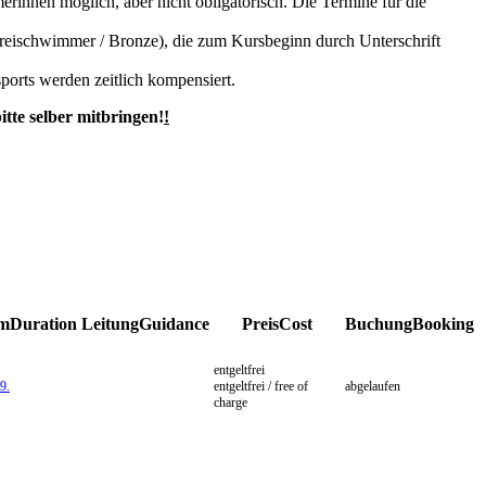
rinnen möglich, aber nicht obligatorisch. Die Termine für die
reischwimmer / Bronze), die zum Kursbeginn durch Unterschrift
ports werden zeitlich kompensiert.
tte selber mitbringen!
!
um
Duration
Leitung
Guidance
Preis
Cost
Buchung
Booking
entgeltfrei
9.
entgeltfrei / free of
abgelaufen
charge