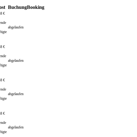
ost
Buchung
Booking
48 €
rende
abgelaufen
tigte
48 €
rende
abgelaufen
tigte
48 €
rende
abgelaufen
tigte
48 €
rende
abgelaufen
tigte