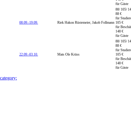
für Gäste
88/ 105/ 1
88 €
für Studie
08.09.-
19.09.
Riek Hakon Rüstemeier, Jakob Follmann
105 €
für Beschäf
148 €
für Gäste
88/ 105/ 1
88 €
für Studie
22.09.-
03.10.
Mats Ole Krüss
105 €
für Beschäf
148 €
für Gäste
 category: