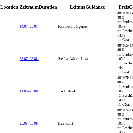
 Location
Zeitraum
Duration
Leitung
Guidance
Preis
C
88/ 105/ 1
88 €
für Studie
14.07.-
25.07.
Kim Levin Jürgensen
105 €
für Beschäf
148 €
für Gäste
88/ 105/ 1
88 €
für Studie
28.07.-
08.08.
Stephan Waack-Lexa
105 €
für Beschäf
148 €
für Gäste
88/ 105/ 1
88 €
für Studie
11.08.-
22.08.
Jan Dudziak
105 €
für Beschäf
148 €
für Gäste
88/ 105/ 1
88 €
für Studie
25.08.-
05.09.
Lars Rohlf
105 €
für Beschäf
148 €