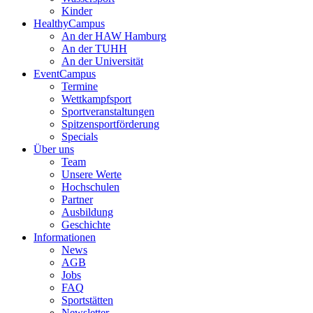
Kinder
HealthyCampus
An der HAW Hamburg
An der TUHH
An der Universität
EventCampus
Termine
Wettkampfsport
Sportveranstaltungen
Spitzensportförderung
Specials
Über uns
Team
Unsere Werte
Hochschulen
Partner
Ausbildung
Geschichte
Informationen
News
AGB
Jobs
FAQ
Sportstätten
Newsletter