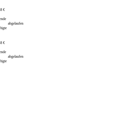
48 €
rende
abgelaufen
tigte
48 €
rende
abgelaufen
tigte