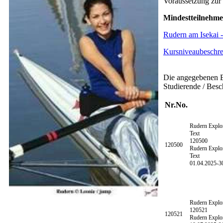
Voraussetzung zur
Mindestteilnehme
Rudern am Isekai 
Kursniveaubeschrei
Die angegebenen En
Studierende / Besch
Nr.
No.
Rudern Explo
Text
120500
120500
Rudern Explor
Text
01.04.2025-
3
Rudern Explo
120521
120521
Rudern Explor