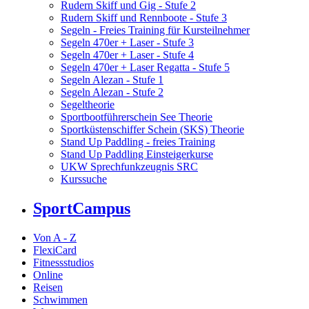
Rudern Skiff und Gig - Stufe 2
Rudern Skiff und Rennboote - Stufe 3
Segeln - Freies Training für Kursteilnehmer
Segeln 470er + Laser - Stufe 3
Segeln 470er + Laser - Stufe 4
Segeln 470er + Laser Regatta - Stufe 5
Segeln Alezan - Stufe 1
Segeln Alezan - Stufe 2
Segeltheorie
Sportbootführerschein See Theorie
Sportküstenschiffer Schein (SKS) Theorie
Stand Up Paddling - freies Training
Stand Up Paddling Einsteigerkurse
UKW Sprechfunkzeugnis SRC
Kurssuche
SportCampus
Von A - Z
FlexiCard
Fitnessstudios
Online
Reisen
Schwimmen