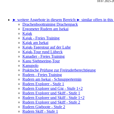
18.07.2025-
2
► weitere Angebote in diesem Bereich:
► similar offers in this
Drachenboottraining Drachenpack
Ergometer Rudern am Isekai
Kajak
Kajak - Freies Training
Kajak am Isekai
Kajak-Tagestour auf der Luhe
Kajak-Tour rund Lübeck
Kanadier - Freies Training
Kanu Sightseeing-Tour
Kanupolo
Praktische Prüfung zur Freiruderberechtigung
Rudern - Freies Training
Rudern am Isekai - Schnuppertermin
Rudern Explorer - Stufe 1
Rudern Explorer und Gig - Stufe 1+2
Rudern Explorer und Skiff - Stufe 1
Rudern Explorer und Skiff - Stufe 1+2
Rudern Explorer und Skiff - Stufe 2
Rudern Gigboote - Stufe 2
Rudern Skiff - Stufe 1