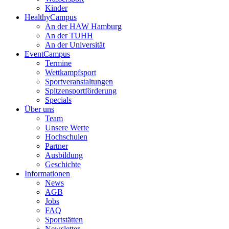
Kinder
HealthyCampus
An der HAW Hamburg
An der TUHH
An der Universität
EventCampus
Termine
Wettkampfsport
Sportveranstaltungen
Spitzensportförderung
Specials
Über uns
Team
Unsere Werte
Hochschulen
Partner
Ausbildung
Geschichte
Informationen
News
AGB
Jobs
FAQ
Sportstätten
Newsletter