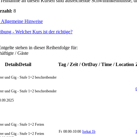
 Teilnahme an diesen Kursen sind ausreichende Schwimmkenntnisse, di
rzahl:
8
- Allgemeine Hinweise
bung - Welcher Kurs ist der richtige?
tgelte stehen in dieser Reihenfolge für:
äftigte / Gäste
Details
Detail
Tag / Zeit / Ort
Day / Time / Location
rer und Gig - Stufe 1+2
beschreibender
0
er und Gig - Stufe 1+2 beschreibender
0.09.2025
rer und Gig - Stufe 1+2
Ferien
Fr
08:00-10:00
Isekai 1b
1
er und Gig - Stufe 1+2 Ferien