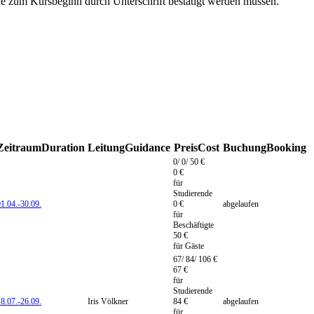
e zum Kursbeginn durch Unterschrift bestätigt werden müssen.
Zeitraum
Duration
Leitung
Guidance
Preis
Cost
Buchung
Booking
0/ 0/ 50 €
0 €
für
Studierende
1.04.-
30.09.
0 €
abgelaufen
für
Beschäftigte
50 €
für Gäste
67/ 84/ 106 €
67 €
für
Studierende
8.07.-
26.09.
Iris Völkner
84 €
abgelaufen
für