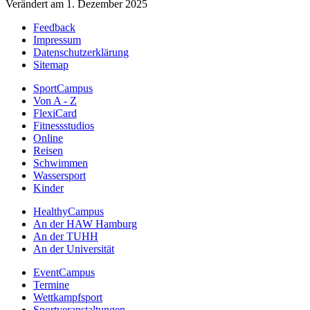
Verändert am 1. Dezember 2025
Feedback
Impressum
Datenschutzerklärung
Sitemap
SportCampus
Von A - Z
FlexiCard
Fitnessstudios
Online
Reisen
Schwimmen
Wassersport
Kinder
HealthyCampus
An der HAW Hamburg
An der TUHH
An der Universität
EventCampus
Termine
Wettkampfsport
Sportveranstaltungen