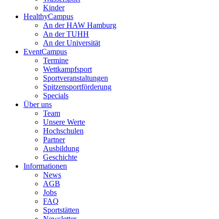
Kinder
HealthyCampus
An der HAW Hamburg
An der TUHH
An der Universität
EventCampus
Termine
Wettkampfsport
Sportveranstaltungen
Spitzensportförderung
Specials
Über uns
Team
Unsere Werte
Hochschulen
Partner
Ausbildung
Geschichte
Informationen
News
AGB
Jobs
FAQ
Sportstätten
Newsletter