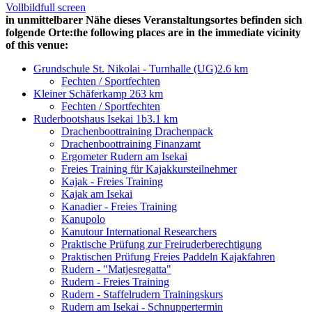
Vollbild
full screen
in unmittelbarer Nähe dieses Veranstaltungsortes befinden sich
folgende Orte:
the following places are in the immediate vicinity
of this venue:
Grundschule St. Nikolai - Turnhalle (UG)
2.6 km
Fechten / Sportfechten
Kleiner Schäferkamp 26
3 km
Fechten / Sportfechten
Ruderbootshaus Isekai 1b
3.1 km
Drachenboottraining Drachenpack
Drachenboottraining Finanzamt
Ergometer Rudern am Isekai
Freies Training für Kajakkursteilnehmer
Kajak - Freies Training
Kajak am Isekai
Kanadier - Freies Training
Kanupolo
Kanutour International Researchers
Praktische Prüfung zur Freiruderberechtigung
Praktischen Prüfung Freies Paddeln Kajakfahren
Rudern - "Matjesregatta"
Rudern - Freies Training
Rudern - Staffelrudern Trainingskurs
Rudern am Isekai - Schnuppertermin