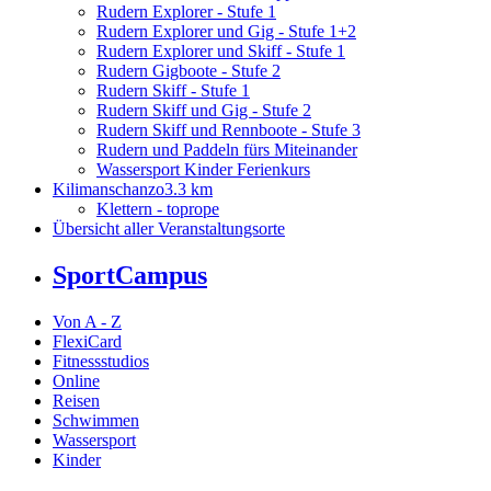
Rudern Explorer - Stufe 1
Rudern Explorer und Gig - Stufe 1+2
Rudern Explorer und Skiff - Stufe 1
Rudern Gigboote - Stufe 2
Rudern Skiff - Stufe 1
Rudern Skiff und Gig - Stufe 2
Rudern Skiff und Rennboote - Stufe 3
Rudern und Paddeln fürs Miteinander
Wassersport Kinder Ferienkurs
Kilimanschanzo
3.3 km
Klettern - toprope
Übersicht aller Veranstaltungsorte
SportCampus
Von A - Z
FlexiCard
Fitnessstudios
Online
Reisen
Schwimmen
Wassersport
Kinder