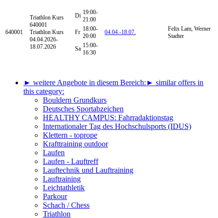
19:00-
Di
Triathlon Kurs
21:00
640001
18:00-
Felix Lam, Werner
640001
Triathlon Kurs
Fr
04.04.-
18.07.
20:00
Stadter
04.04.2026-
15:00-
18.07.2026
Sa
16:30
► weitere Angebote in diesem Bereich:
► similar offers in
this category:
Bouldern Grundkurs
Deutsches Sportabzeichen
HEALTHY CAMPUS: Fahrradaktionstag
Internationaler Tag des Hochschulsports (IDUS)
Klettern - toprope
Krafttraining outdoor
Laufen
Laufen - Lauftreff
Lauftechnik und Lauftraining
Lauftraining
Leichtathletik
Parkour
Schach / Chess
Triathlon