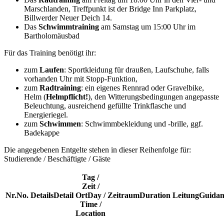
Marschlanden, Treffpunkt ist der Bridge Inn Parkplatz,
Billwerder Neuer Deich 14.
Das
Schwimmtraining
am Samstag um 15:00 Uhr im
Bartholomäusbad
Für das Training benötigt ihr:
zum
Laufen
: Sportkleidung für draußen, Laufschuhe, falls
vorhanden Uhr mit Stopp-Funktion,
zum
Radtraining
: ein eigenes Rennrad oder Gravelbike,
Helm (
Helmpflicht!
), den Witterungsbedingungen angepasste
Beleuchtung, ausreichend gefüllte Trinkflasche und
Energieriegel.
zum
Schwimmen
: Schwimmbekleidung und -brille, ggf.
Badekappe
Die angegebenen Entgelte stehen in dieser Reihenfolge für:
Studierende / Beschäftigte / Gäste
Tag /
Zeit /
Nr.
No.
Details
Detail
Ort
Day /
Zeitraum
Duration
Leitung
Guidan
Time /
Location