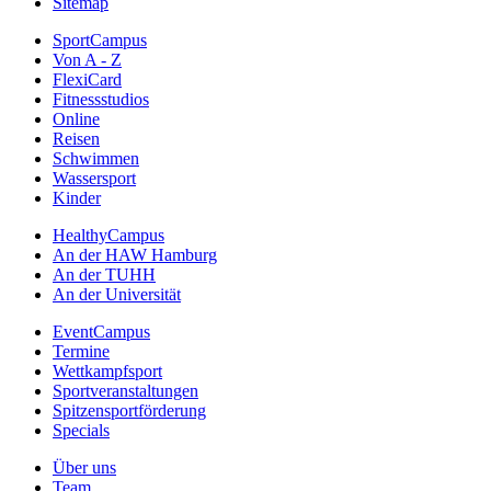
Sitemap
SportCampus
Von A - Z
FlexiCard
Fitnessstudios
Online
Reisen
Schwimmen
Wassersport
Kinder
HealthyCampus
An der HAW Hamburg
An der TUHH
An der Universität
EventCampus
Termine
Wettkampfsport
Sportveranstaltungen
Spitzensportförderung
Specials
Über uns
Team