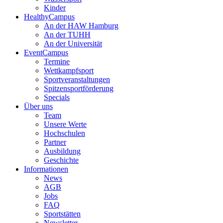
Kinder
HealthyCampus
An der HAW Hamburg
An der TUHH
An der Universität
EventCampus
Termine
Wettkampfsport
Sportveranstaltungen
Spitzensportförderung
Specials
Über uns
Team
Unsere Werte
Hochschulen
Partner
Ausbildung
Geschichte
Informationen
News
AGB
Jobs
FAQ
Sportstätten
Newsletter