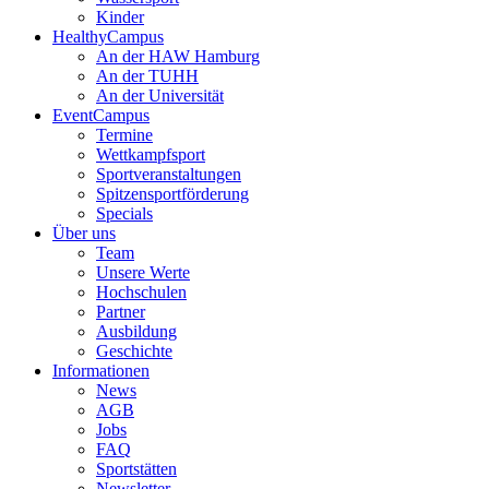
Kinder
HealthyCampus
An der HAW Hamburg
An der TUHH
An der Universität
EventCampus
Termine
Wettkampfsport
Sportveranstaltungen
Spitzensportförderung
Specials
Über uns
Team
Unsere Werte
Hochschulen
Partner
Ausbildung
Geschichte
Informationen
News
AGB
Jobs
FAQ
Sportstätten
Newsletter