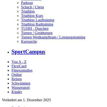
Parkour
Schach / Chess
Triathlon
Triathlon Kurs
Triathlon Lauftraining
Triathlon Radtraining
TUHH - Duschen
Turnen / Gerätturnen
Turnen Wettkampfteam / Leistungstraining
Kurssuche
SportCampus
Von A - Z
FlexiCard
Fitnessstudios
Online
Reisen
Schwimmen
Wassersport
Kinder
Verändert am 1. Dezember 2025