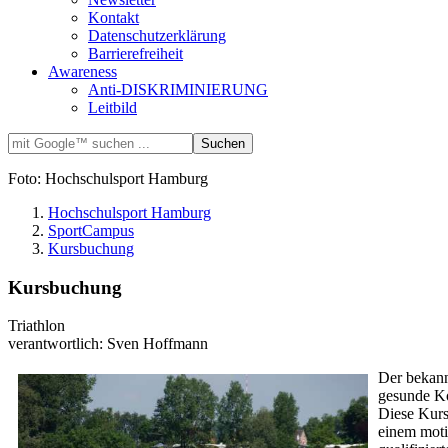
Kontakt
Datenschutzerklärung
Barrierefreiheit
Awareness
Anti-DISKRIMINIERUNG
Leitbild
Foto: Hochschulsport Hamburg
Hochschulsport Hamburg
SportCampus
Kursbuchung
Kursbuchung
Triathlon
verantwortlich: Sven Hoffmann
Der bekann
gesunde Ko
Diese Kurs
einem motiv