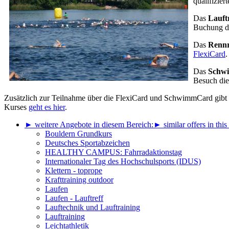
qualifizier
Das
Lauft
Buchung d
Das
Rennr
FlexiCard
Das
Schwi
Besuch dies
Zusätzlich zur Teilnahme über die FlexiCard und SchwimmCard gibt es
Kurses
geht es hier
.
► weitere Angebote in diesem Bereich:
► similar offers in this
Bouldern Grundkurs
Deutsches Sportabzeichen
HEALTHY CAMPUS: Fahrradaktionstag
Internationaler Tag des Hochschulsports (IDUS)
Klettern - toprope
Krafttraining outdoor
Laufen
Laufen - Lauftreff
Lauftechnik und Lauftraining
Lauftraining
Leichtathletik