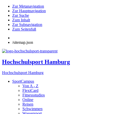
Zur Metanavigation
Zur Hauptnavigation
Zur Suche
Zum Inhalt
Zur Subnavigation
Zum Seitenfuß
/sitemap.json
Hochschulsport Hamburg
Hochschulsport Hamburg
SportCampus
Von A - Z
FlexiCard
Fitnessstudios
Online
Reisen
Schwimmen
Wassersport