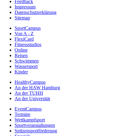
Feedback
Impressum
Datenschutzerklärung
Sitemap
SportCampus
Von A - Z
FlexiCard
Fitnessstudios
Online
Reisen
Schwimmen
Wassersport
Kinder
HealthyCampus
An der HAW Hamburg
An der TUHH
An der Universität
EventCampus
Termine
Wettkampfsport
Sportveranstaltungen
Spitzensportförderung