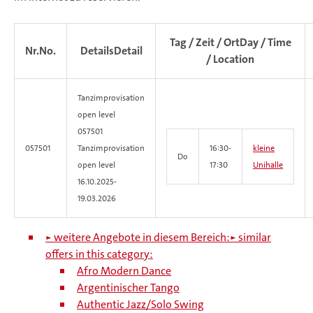
Tag / Zeit / Ort
Day / Time
Nr.
No.
Details
Detail
/ Location
Tanzimprovisation
open level
057501
057501
Tanzimprovisation
16:30-
kleine
Do
open level
17:30
Unihalle
16.10.2025-
19.03.2026
► weitere Angebote in diesem Bereich:
► similar
offers in this category:
Afro Modern Dance
Argentinischer Tango
Authentic Jazz/Solo Swing