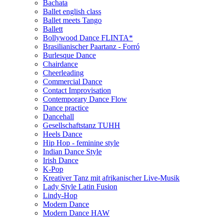
Bachata
Ballet english class
Ballet meets Tango
Ballett
Bollywood Dance FLINTA*
Brasilianischer Paartanz - Forró
Burlesque Dance
Chairdance
Cheerleading
Commercial Dance
Contact Improvisation
Contemporary Dance Flow
Dance practice
Dancehall
Gesellschaftstanz TUHH
Heels Dance
Hip Hop - feminine style
Indian Dance Style
Irish Dance
K-Pop
Kreativer Tanz mit afrikanischer Live-Musik
Lady Style Latin Fusion
Lindy-Hop
Modern Dance
Modern Dance HAW