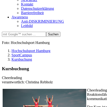
Kontakt
Datenschutzerklärung
Barrierefreiheit
Awareness
Anti-DISKRIMINIERUNG
Leitbild
Foto: Hochschulsport Hamburg
Hochschulsport Hamburg
SportCampus
Kursbuchung
Kursbuchung
Cheerleading
verantwortlich: Christina Rebholz
Cheerleading
Reaktionsfähi
kommunikativ
Der Kurs ist 