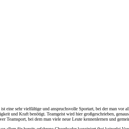
 ist eine sehr vielfältige und anspruchsvolle Sportart, bei der man vo
gkeit und Kraft benötigt. Teamgeist wird hier großgeschrieben, genauso 
er Teamsport, bei dem man viele neue Leute kennenlernen und gemei
vor allem für bereits erfahrene Cheerleader konzipiert (bei keinerlei 