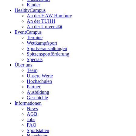
Kinder
HealthyCampus
An der HAW Hamburg
An der TUHH
An der Universität
EventCampus
Termine
Wettkampfsport
Sportveranstaltungen
Spitzensportförderung
Specials
Über uns
Team
Unsere Werte
Hochschulen
Partner
Ausbildung
Geschichte
Informationen
News
AGB
Jobs
FAQ
Sportstätten
Newsletter