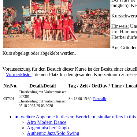
möglich). Ke
Kursschwerpu
Hinweis:
Unse
Uni Hamburg,
Hierbei dürf
Aus Gründen 
Kurs abgelegt oder abgeklebt werden.
Voraussetzung für den Besuch dieser Kurse ist der Besitz einer aktuel
"
Vormerkliste
" deinen Platz für den gesamten Kurszeitraum zu reser
Nr.
No.
Details
Detail
Tag / Zeit / Ort
Day / Time / Loca
Cheerleading
mit Vorkenntnissen
057301
057301
So
13:00-15:30
Turnhalle
Cheerleading mit Vorkenntnissen
05.10.2025-
29.03.2026
► weitere Angebote in diesem Bereich:
► similar offers in this
Afro Modern Dance
Argentinischer Tango
Authentic Jazz/Solo Swing