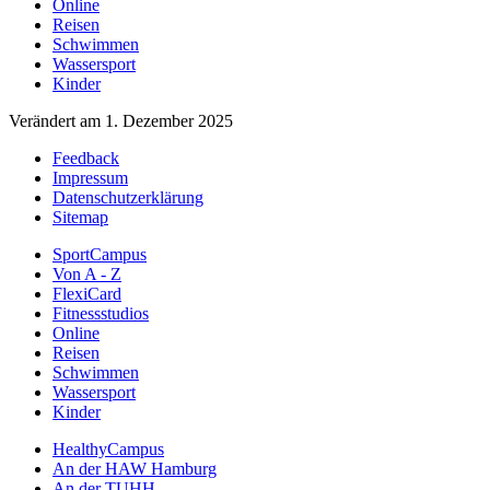
Online
Reisen
Schwimmen
Wassersport
Kinder
Verändert am 1. Dezember 2025
Feedback
Impressum
Datenschutzerklärung
Sitemap
SportCampus
Von A - Z
FlexiCard
Fitnessstudios
Online
Reisen
Schwimmen
Wassersport
Kinder
HealthyCampus
An der HAW Hamburg
An der TUHH