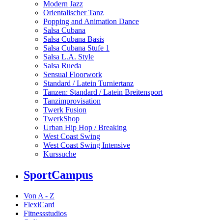
Modern Jazz
Orientalischer Tanz
Popping and Animation Dance
Salsa Cubana
Salsa Cubana Basis
Salsa Cubana Stufe 1
Salsa L.A. Style
Salsa Rueda
Sensual Floorwork
Standard / Latein Turniertanz
Tanzen: Standard / Latein Breitensport
Tanzimprovisation
Twerk Fusion
TwerkShop
Urban Hip Hop / Breaking
West Coast Swing
West Coast Swing Intensive
Kurssuche
SportCampus
Von A - Z
FlexiCard
Fitnessstudios