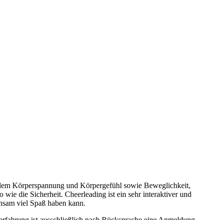
r allem Körperspannung und Körpergefühl sowie Beweglichkeit,
wie die Sicherheit. Cheerleading ist ein sehr interaktiver und
nsam viel Spaß haben kann.
Vorerfahrung ist ausschließlich nach Rücksprache eine Anmeldung