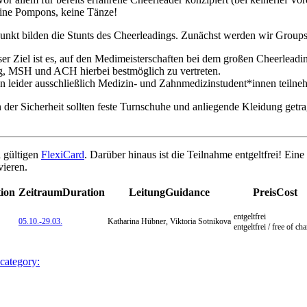
ine Pompons, keine Tänze!
nkt bilden die Stunts des Cheerleadings. Zunächst werden wir Groupst
r Ziel ist es, auf den Medimeisterschaften bei dem großen Cheerleadi
 MSH und ACH hierbei bestmöglich zu vertreten.
en leider ausschließlich Medizin- und Zahnmedizinstudent*innen teilne
der Sicherheit sollten feste Turnschuhe und anliegende Kleidung get
l gültigen
FlexiCard
. Darüber hinaus ist die Teilnahme entgeltfrei! Eine
vieren.
tion
Zeitraum
Duration
Leitung
Guidance
Preis
Cost
entgeltfrei
05.10.-
29.03.
Katharina Hübner, Viktoria Sotnikova
entgeltfrei / free of ch
 category: