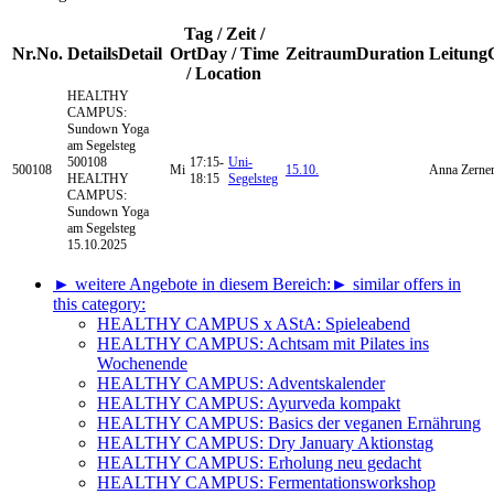
Tag / Zeit /
Nr.
No.
Details
Detail
Ort
Day / Time
Zeitraum
Duration
Leitung
/ Location
HEALTHY
CAMPUS:
Sundown Yoga
am Segelsteg
500108
17:15-
Uni-
500108
Mi
15.10.
Anna Zerne
HEALTHY
18:15
Segelsteg
CAMPUS:
Sundown Yoga
am Segelsteg
15.10.2025
► weitere Angebote in diesem Bereich:
► similar offers in
this category:
HEALTHY CAMPUS x AStA: Spieleabend
HEALTHY CAMPUS: Achtsam mit Pilates ins
Wochenende
HEALTHY CAMPUS: Adventskalender
HEALTHY CAMPUS: Ayurveda kompakt
HEALTHY CAMPUS: Basics der veganen Ernährung
HEALTHY CAMPUS: Dry January Aktionstag
HEALTHY CAMPUS: Erholung neu gedacht
HEALTHY CAMPUS: Fermentationsworkshop