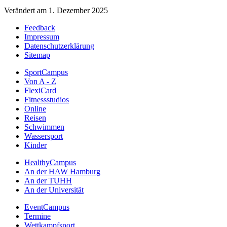
Verändert am 1. Dezember 2025
Feedback
Impressum
Datenschutzerklärung
Sitemap
SportCampus
Von A - Z
FlexiCard
Fitnessstudios
Online
Reisen
Schwimmen
Wassersport
Kinder
HealthyCampus
An der HAW Hamburg
An der TUHH
An der Universität
EventCampus
Termine
Wettkampfsport