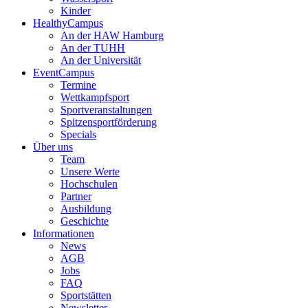
Kinder
HealthyCampus
An der HAW Hamburg
An der TUHH
An der Universität
EventCampus
Termine
Wettkampfsport
Sportveranstaltungen
Spitzensportförderung
Specials
Über uns
Team
Unsere Werte
Hochschulen
Partner
Ausbildung
Geschichte
Informationen
News
AGB
Jobs
FAQ
Sportstätten
Newsletter