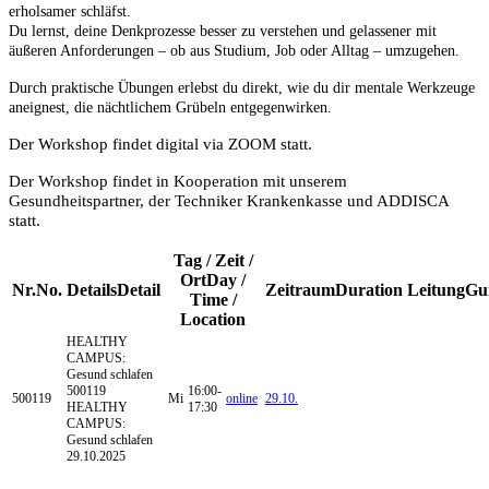
erholsamer schläfst.
Du lernst, deine Denkprozesse besser zu verstehen und gelassener mit
äußeren Anforderungen – ob aus Studium, Job oder Alltag – umzugehen.
Durch praktische Übungen erlebst du direkt, wie du dir mentale Werkzeuge
aneignest, die nächtlichem Grübeln entgegenwirken.
Der Workshop findet digital via ZOOM statt.
Der Workshop findet in Kooperation mit unserem
Gesundheitspartner, der Techniker Krankenkasse und ADDISCA
statt.
Tag / Zeit /
Ort
Day /
Nr.
No.
Details
Detail
Zeitraum
Duration
Leitung
Gu
Time /
Location
HEALTHY
CAMPUS:
Gesund schlafen
500119
16:00-
500119
Mi
online
29.10.
HEALTHY
17:30
CAMPUS:
Gesund schlafen
29.10.2025