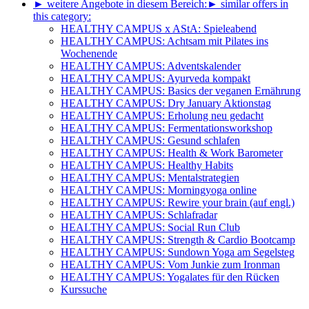
► weitere Angebote in diesem Bereich:
► similar offers in
this category:
HEALTHY CAMPUS x AStA: Spieleabend
HEALTHY CAMPUS: Achtsam mit Pilates ins
Wochenende
HEALTHY CAMPUS: Adventskalender
HEALTHY CAMPUS: Ayurveda kompakt
HEALTHY CAMPUS: Basics der veganen Ernährung
HEALTHY CAMPUS: Dry January Aktionstag
HEALTHY CAMPUS: Erholung neu gedacht
HEALTHY CAMPUS: Fermentationsworkshop
HEALTHY CAMPUS: Gesund schlafen
HEALTHY CAMPUS: Health & Work Barometer
HEALTHY CAMPUS: Healthy Habits
HEALTHY CAMPUS: Mentalstrategien
HEALTHY CAMPUS: Morningyoga online
HEALTHY CAMPUS: Rewire your brain (auf engl.)
HEALTHY CAMPUS: Schlafradar
HEALTHY CAMPUS: Social Run Club
HEALTHY CAMPUS: Strength & Cardio Bootcamp
HEALTHY CAMPUS: Sundown Yoga am Segelsteg
HEALTHY CAMPUS: Vom Junkie zum Ironman
HEALTHY CAMPUS: Yogalates für den Rücken
Kurssuche