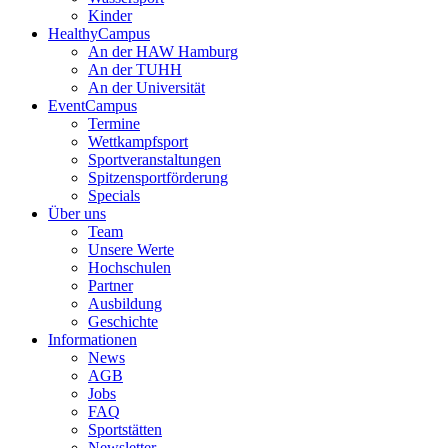
Kinder
HealthyCampus
An der HAW Hamburg
An der TUHH
An der Universität
EventCampus
Termine
Wettkampfsport
Sportveranstaltungen
Spitzensportförderung
Specials
Über uns
Team
Unsere Werte
Hochschulen
Partner
Ausbildung
Geschichte
Informationen
News
AGB
Jobs
FAQ
Sportstätten
Newsletter