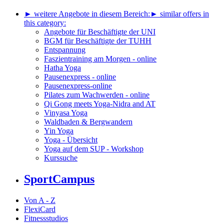
► weitere Angebote in diesem Bereich:
► similar offers in
this category:
Angebote für Beschäftigte der UNI
BGM für Beschäftigte der TUHH
Entspannung
Faszientraining am Morgen - online
Hatha Yoga
Pausenexpress - online
Pausenexpress-online
Pilates zum Wachwerden - online
Qi Gong meets Yoga-Nidra and AT
Vinyasa Yoga
Waldbaden & Bergwandern
Yin Yoga
Yoga - Übersicht
Yoga auf dem SUP - Workshop
Kurssuche
SportCampus
Von A - Z
FlexiCard
Fitnessstudios