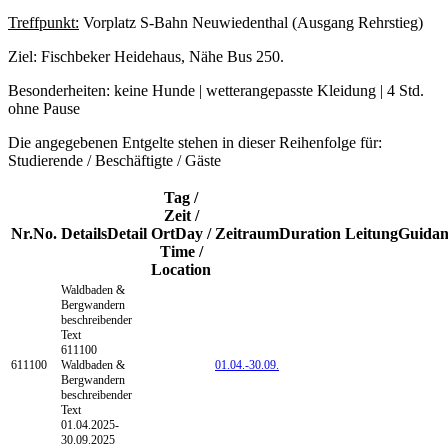
Treffpunkt:
Vorplatz S-Bahn Neuwiedenthal (Ausgang Rehrstieg)
Ziel: Fischbeker Heidehaus, Nähe Bus 250.
Besonderheiten: keine Hunde | wetterangepasste Kleidung | 4 Std.
ohne Pause
Die angegebenen Entgelte stehen in dieser Reihenfolge für:
Studierende / Beschäftigte / Gäste
Tag /
Zeit /
Nr.
No.
Details
Detail
Ort
Day /
Zeitraum
Duration
Leitung
Guidan
Time /
Location
Waldbaden &
Bergwandern
beschreibender
Text
611100
611100
Waldbaden &
01.04.-
30.09.
Bergwandern
beschreibender
Text
01.04.2025-
30.09.2025