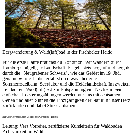
Bergwanderung & Wald(luft)bad in der Fischbeker Heide
Für die erste Hälfte brauchst du Kondition. Wir wandern durch
Hamburgs hügeligste Landschaft. Es geht stets bergauf und bergab
durch die "Neugrabener Schweiz", wie das Gebiet im 19. Jhd.
genannt wurde. Dabei erfährst du etwas über eine
Sommerrodelbahn, Seeräuber und die Heidelandschaft. Im zweiten
Teil lädt ein Wald(luft)bad zur Entspannung ein. Nach ein paar
einfachen Lockerungsübungen werden wir uns mit achtsamem
Gehen und allen Sinnen die Einzigartigkeit der Natur in unser Herz
zurückholen und dabei Stress abbauen.
Bild©www.freepik.com Designed by wirestock / Freepik
Leitung: Vera Vorreiter, zertifizierte Kursleiterin für Waldbaden-
Achtsamkeit im Wald