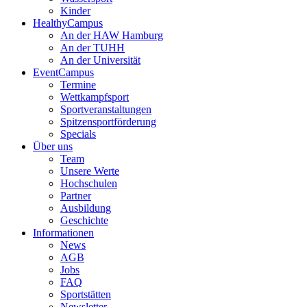
Kinder
HealthyCampus
An der HAW Hamburg
An der TUHH
An der Universität
EventCampus
Termine
Wettkampfsport
Sportveranstaltungen
Spitzensportförderung
Specials
Über uns
Team
Unsere Werte
Hochschulen
Partner
Ausbildung
Geschichte
Informationen
News
AGB
Jobs
FAQ
Sportstätten
Newsletter