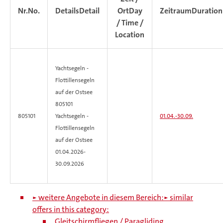
Nr.
No.
Details
Detail
Ort
Day
Zeitraum
Duration
/ Time /
Location
Yachtsegeln -
Flottillensegeln
auf der Ostsee
805101
805101
Yachtsegeln -
01.04.-
30.09.
Flottillensegeln
auf der Ostsee
01.04.2026-
30.09.2026
► weitere Angebote in diesem Bereich:
► similar
offers in this category:
Gleitschirmfliegen / Paragliding