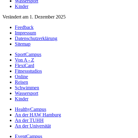
Wassersport
Kinder
Verändert am 1. Dezember 2025
Feedback
Impressum
Datenschutzerklärung
Sitemap
SportCampus
Von A - Z
FlexiCard
Fitnessstudios
Online
Reisen
Schwimmen
Wassersport
Kinder
HealthyCampus
An der HAW Hamburg
An der TUHH
An der Universität
EventCampus