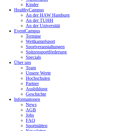
Kinder
HealthyCampus
An der HAW Hamburg
An der TUHH
An der Universität
EventCampus
Termine
Wettkampfsport
Sportveranstaltungen
Spitzensportförderung
Specials
Über uns
Team
Unsere Werte
Hochschulen
Partner
Ausbildung
Geschichte
Informationen
News
AGB
Jobs
FAQ
Sportstätten
Newsletter