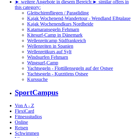
► weitere Angebote in diesem Bereich:
► similar offers in
this category:
Gleitschirmfliegen / Paragliding
Kajak Wochenend-Wandertour - Wendland Elbtalaue
Kajak Wochenendkurs Nordheide
Katamaransegeln Fehmarn
Kitesurf-Camp in Dänemark
Wellenreitcamp Südfrankreich
Wellenreiten in Spanien
Wellenreitkurs auf Sylt
Windsurfen Fehmarn
Wingsurf-Camp
Yachtsegeln - Flottillensegeln auf der Ostsee
Yachtsegeln - Kurztörns Ostsee
Kurssuche
SportCampus
Von A - Z
FlexiCard
Fitnessstudios
Online
Reisen
Schwimmen