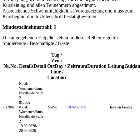
Kursleitung und allen Teilnehmern abgestimmt.
Ausreichende Schwimmfähigkeit ist Voraussetzung und muss zum
Kursbeginn durch Unterschrift bestätigt werden.
Mindestteilnehmerzahl:
9
Die angegebenen Entgelte stehen in dieser Reihenfolge für:
Studierende / Beschäftigte / Gäste
Tag /
Zeit /
Nr.
No.
Details
Detail
Ort
Day /
Zeitraum
Duration
Leitung
Guidan
Time /
Location
Kajak
Wochenendkurs
Nordheide
Stufe
2
817002
817002
Kajak
Sa-So
19.09.-
20.09.
Thorsten Freitag
Wochenendkurs
Nordheide Stufe
2
19.09.2026-
20.09.2026