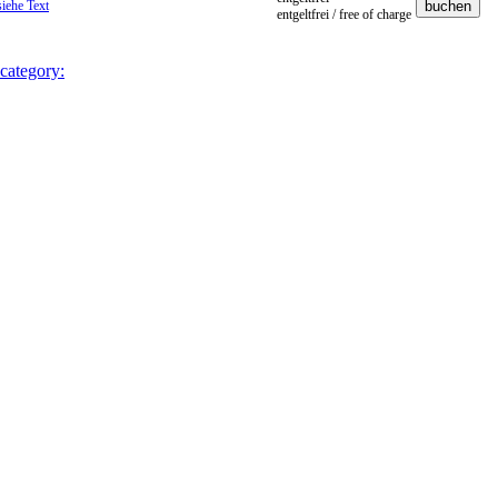
siehe Text
entgeltfrei / free of charge
 category: