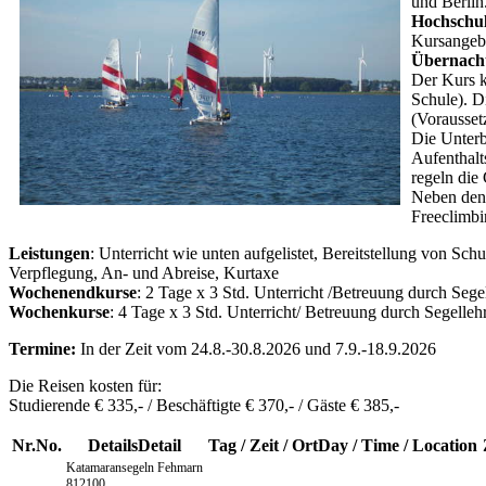
und Berlin
Hochschul
Kursangebo
Übernach
Der Kurs 
Schule). D
(Vorausse
Die Unterb
Aufenthalt
regeln die
Neben den 
Freeclimbi
Leistungen
: Unterricht wie unten aufgelistet, Bereitstellung von 
Verpflegung, An- und Abreise, Kurtaxe
Wochenendkurse
: 2 Tage x 3 Std. Unterricht /Betreuung durch Segel
Wochenkurse
: 4 Tage x 3 Std. Unterricht/ Betreuung durch Segelleh
Termine:
In der Zeit vom 24.8.-30.8.2026 und 7.9.-18.9.2026
Die Reisen kosten für:
Studierende € 335,- / Beschäftigte € 370,- / Gäste € 385,-
Nr.
No.
Details
Detail
Tag / Zeit / Ort
Day / Time / Location
Katamaransegeln Fehmarn
812100