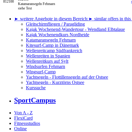
812100
Katamaransegeln Fehmarn
siehe Text
► weitere Angebote in diesem Bereich:
► similar offers in this
Gleitschirmfliegen / Paragliding
Kajak Wochenend-Wandertour - Wendland Elbtalaue
Kajak Wochenendkurs Nordheide
Katamaransegeln Fehmarn
Kitesurf-Camp in Dänemark
Wellenreitcamp Südfrankreich
Wellenreiten in Spanien
Wellenreitkurs auf Sylt
Windsurfen Fehmarn
Wingsurf-Camp
Yachtsegeln - Flottillensegeln auf der Ostsee
Yachtsegeln - Kurztörns Ostsee
Kurssuche
SportCampus
Von A - Z
FlexiCard
Fitnessstudios
Online