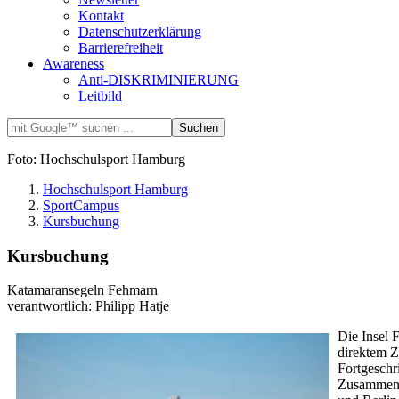
Kontakt
Datenschutzerklärung
Barrierefreiheit
Awareness
Anti-DISKRIMINIERUNG
Leitbild
Foto: Hochschulsport Hamburg
Hochschulsport Hamburg
SportCampus
Kursbuchung
Kursbuchung
Katamaransegeln Fehmarn
verantwortlich: Philipp Hatje
Die Insel 
direktem Z
Fortgeschr
Zusammen m