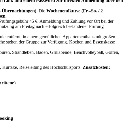
em Link und einem Password zur direkten Anmeldung über den
 5 Übernachtungen)
. Die
Wochenendkurse (Fr.–So. / 2
sen.
üfungsgebühr 45 €, Anmeldung und Zahlung vor Ort bei der
lnutzung am Freitag nach erfolgreich bestandener Prüfung
hule entfernt, in einem gemütlichen Appartementhaus mit großen
küche stehen der Gruppe zur Verfügung. Kochen und Essenskasse
touren, Strandleben, Baden, Grillabende, Beachvolleyball, Golfen,
, Kurtaxe, Reiseleitung des Hochschulsports.
Zusatzkosten:
rittene
)
ooking