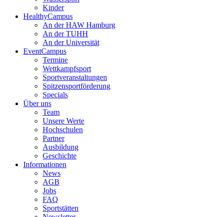
Kinder
HealthyCampus
An der HAW Hamburg
An der TUHH
An der Universität
EventCampus
Termine
Wettkampfsport
Sportveranstaltungen
Spitzensportförderung
Specials
Über uns
Team
Unsere Werte
Hochschulen
Partner
Ausbildung
Geschichte
Informationen
News
AGB
Jobs
FAQ
Sportstätten
Newsletter