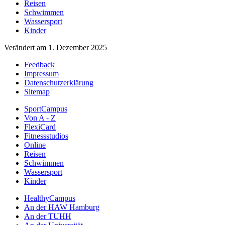
Reisen
Schwimmen
Wassersport
Kinder
Verändert am 1. Dezember 2025
Feedback
Impressum
Datenschutzerklärung
Sitemap
SportCampus
Von A - Z
FlexiCard
Fitnessstudios
Online
Reisen
Schwimmen
Wassersport
Kinder
HealthyCampus
An der HAW Hamburg
An der TUHH