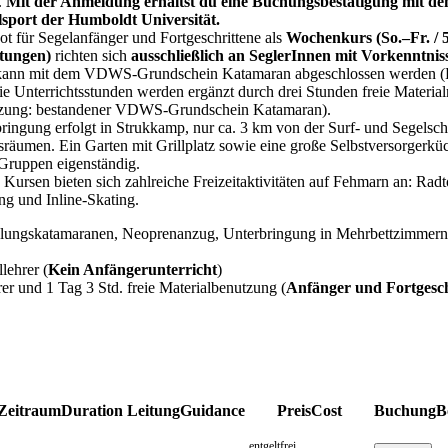
.
Mit der Anmeldung erhältst du eine Buchungsbestätigung mit d
sport der Humboldt Universität.
t für Segelanfänger und Fortgeschrittene als
Wochenkurs (So.–Fr. /
tungen)
richten sich
ausschließlich an SeglerInnen mit Vorkenntnis
kann mit dem VDWS-Grundschein Katamaran abgeschlossen werden (Pr
ie Unterrichtsstunden werden ergänzt durch drei Stunden freie Materia
tzung: bestandener VDWS-Grundschein Katamaran).
ringung erfolgt in Strukkamp, nur ca. 3 km von der Surf- und Segelsc
sräumen. Ein Garten mit Grillplatz sowie eine große Selbstversorger
 Gruppen eigenständig.
Kursen bieten sich zahlreiche Freizeitaktivitäten auf Fehmarn an: Rad
ng und Inline-Skating.
Schulungskatamaranen, Neoprenanzug, Unterbringung in Mehrbettzimmern
lehrer (
Kein Anfängerunterricht
)
rer und 1 Tag 3 Std. freie Materialbenutzung (
Anfänger und Fortgesch
Zeitraum
Duration
Leitung
Guidance
Preis
Cost
Buchung
B
entgeltfrei