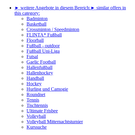
► weitere Angebote in diesem Bereich:
► similar offers in
this category:
Badminton
Basketball
Crossminton / Speedminton
FLINTA* Fußball
Floorball
Fußball - outdoor
Fußball Uni-Liga
Futsal
Gaelic Football
Hallenfußball
Hallenhockey
Handball
Hockey
Hurling und Camogie
Roundnet
Tennis
Tischtennis
Ultimate Frisbee
Volleyball
Volleyball Mitternachtsturnier
Kurssuche