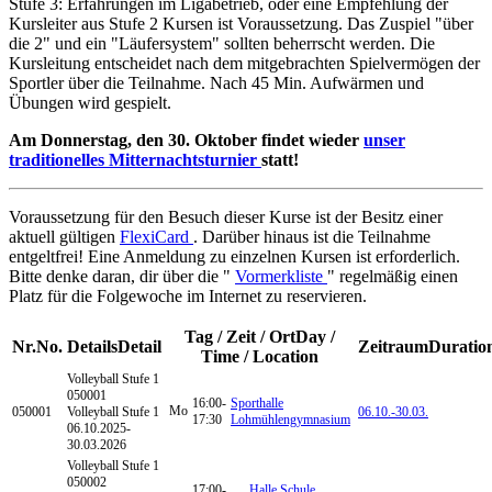
Stufe 3: Erfahrungen im Ligabetrieb, oder eine Empfehlung der
Kursleiter aus Stufe 2 Kursen ist Voraussetzung. Das Zuspiel "über
die 2" und ein "Läufersystem" sollten beherrscht werden. Die
Kursleitung entscheidet nach dem mitgebrachten Spielvermögen der
Sportler über die Teilnahme. Nach 45 Min. Aufwärmen und
Übungen wird gespielt.
Am Donnerstag, den 30. Oktober findet wieder
unser
traditionelles Mitternachtsturnier
statt!
Voraussetzung für den Besuch dieser Kurse ist der Besitz einer
aktuell gültigen
FlexiCard
. Darüber hinaus ist die Teilnahme
entgeltfrei! Eine Anmeldung zu einzelnen Kursen ist erforderlich.
Bitte denke daran, dir über die "
Vormerkliste
" regelmäßig einen
Platz für die Folgewoche im Internet zu reservieren.
Tag / Zeit / Ort
Day /
Nr.
No.
Details
Detail
Zeitraum
Duratio
Time / Location
Volleyball
Stufe 1
050001
16:00-
Sporthalle
Mo
050001
Volleyball Stufe 1
06.10.-
30.03.
17:30
Lohmühlengymnasium
06.10.2025-
30.03.2026
Volleyball
Stufe 1
050002
17:00-
Halle Schule