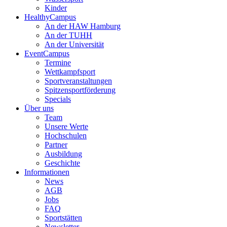
Kinder
HealthyCampus
An der HAW Hamburg
An der TUHH
An der Universität
EventCampus
Termine
Wettkampfsport
Sportveranstaltungen
Spitzensportförderung
Specials
Über uns
Team
Unsere Werte
Hochschulen
Partner
Ausbildung
Geschichte
Informationen
News
AGB
Jobs
FAQ
Sportstätten
Newsletter